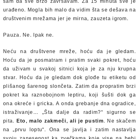
sam da sve brzo završavam. Za 15 minuta sve je
urađeno. Mogla bih malo da vidim šta se dešava na
društvenim mrežama jer je mirna, zauzeta igrom.
Pauza. Ne. Ipak ne.
Neću na društvene mreže, hoću da je gledam.
Hoću da je posmatram i pratim svaki pokret, hoću
da uživam u svakoj sitnici koja je za nju krupna
stvar. Hoću da je gledam dok glođe tu etiketu od
plišanog šarenog slončeta. Zatim da propratim brzi
pokret ka raznobojnom leptiru, koji šušti dok ga
ona okreće i gricka. A onda grebanje dna ogradice,
istraživanje… „Šta dalje da radim?“ sigurno se
pita.
Eto, malo zakmeči, ali je pustim
. Ne skačem
na „prvu loptu“. Ona se javlja i zatim nastavlja
svoju zanesenost ka zvečkama koje vise na bebi