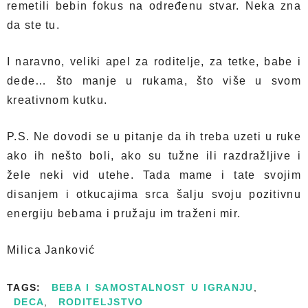
remetili bebin fokus na određenu stvar. Neka zna
da ste tu.
I naravno, veliki apel za roditelje, za tetke, babe i
dede… što manje u rukama, što više u svom
kreativnom kutku.
P.S. Ne dovodi se u pitanje da ih treba uzeti u ruke
ako ih nešto boli, ako su tužne ili razdražljive i
žele neki vid utehe. Tada mame i tate svojim
disanjem i otkucajima srca šalju svoju pozitivnu
energiju bebama i pružaju im traženi mir.
Milica Janković
TAGS:
BEBA I SAMOSTALNOST U IGRANJU
,
DECA
,
RODITELJSTVO