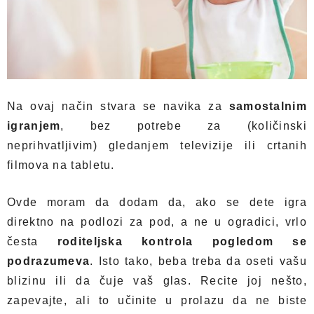
Na ovaj način stvara se navika za
samostalnim
igranjem
, bez potrebe za (količinski
neprihvatljivim) gledanjem televizije ili crtanih
filmova na tabletu.
Ovde moram da dodam da, ako se dete igra
direktno na podlozi za pod, a ne u ogradici, vrlo
česta
roditeljska kontrola pogledom se
podrazumeva
. Isto tako, beba treba da oseti vašu
blizinu ili da čuje vaš glas. Recite joj nešto,
zapevajte, ali to učinite u prolazu da ne biste