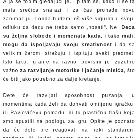
A ja se topim gledajući je. I pitam se, kako li se ta
mala srećica snalazi i za čas pronađe novu
zanimaciju. I onda budem još više sigurna u svoju
odluku da decu ne treba samo „nosati“. Ne.
Deca
su željna slobode i momenata kada, i tako mali,
mogu da ispoljavaju svoju kreativnost
i da sa
velikim žarom istražuju i ispituju svaki predmet.
Isto tako, igranje na ravnoj povrsini je izuzetno
važno
za razvijanje motorike i jačanje misića
, što
će biti jako potrebno za dalje kretanje.
Dete će razvijati sposobnost puzanja, u
momentima kada želi da dohvati omiljenu igračku,
ili Pavlovićevu pomadu, ili tu plastičnu flašu koja
smo spustili na podlogu za igru. Opšte je poznato
da će dete pre reagovati na neki standardni