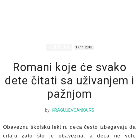
KULTURA
17.11.2018.
Romani koje će svako
dete čitati sa uživanjem i
pažnjom
by
KRAGUJEVCANKA.RS
Obaveznu školsku lektiru deca često izbegavaju da
čitaju zato što je obavezna, a deca ne vole