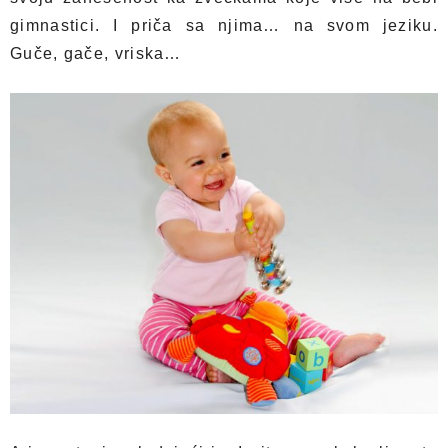
gimnastici. I priča sa njima… na svom jeziku.
Guče, gače, vriska…