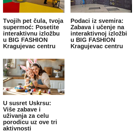
Tvojih pet čula, tvoja
Podaci iz svemira:
supermoć: Posetite
Zabava i učenje na
interaktivnu izložbu
interaktivnoj izložbi
u BIG FASHION
u BIG FASHION
Kragujevac centru
Kragujevac centru
U susret Uskrsu:
Više zabave i
uživanja za celu
porodicu uz ove tri
aktivnosti