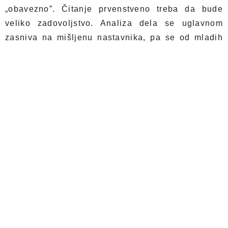
„obavezno”. Čitanje prvenstveno treba da bude
veliko zadovoljstvo. Analiza dela se uglavnom
zasniva na mišljenu nastavnika, pa se od mladih
čitaoca uglavnom očekuje da o pročitanom govore
prema sugestiji nastavnika što naravno nije cilj
čitanja. Kad tome dodamo i da će to njihovo čitanje
biti ocenjeno jasno nam je da obavezna lektira trpi
veliku nepravdu.
Čitanje romana treba da bude kao zaljubljivanje.
Svaka ljubav je različita, pa tako i jedan roman
izaziva različite emocije kod čitaoca. Što se duže o
njemu razmišllja to postaje sve omiljeniji. Što više
ljubavi, to više želje za čitanjem novog dela.
Na osnovu iskustva preporučujemo sledeće