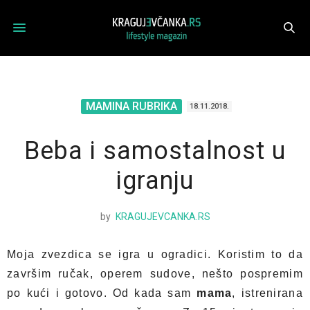
MAMINA RUBRIKA
18.11.2018.
Beba i samostalnost u
igranju
by
KRAGUJEVCANKA.RS
Moja zvezdica se igra u ogradici. Koristim to da
završim ručak, operem sudove, nešto pospremim
po kući i gotovo. Od kada sam
mama
, istrenirana