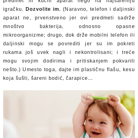
predmet ili kućni aparat nego na najšareniju
igračku.
Dozvolite im.
(Naravno, telefon i daljinski
aparat ne, prvenstveno jer ovi predmeti sadrže
mnoštvo bakterija, odnosno opasne
mikroorganizme; drugo, dok drže mobilni telefon ili
daljinski mogu se povrediti jer su im pokreti
rukama još uvek nagli i nekontrolisani; i treće
mogu svojim dodirima i pritiskanjem pokvariti
nešto.) Umesto toga, dajte im plastičnu flašu, kesu
koja šušti, šareni bodić, čarapice…