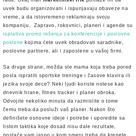
uvek budu organizovani i ispunjavaju obaveze na
vreme, a da istovremeno reklamiraju svoju
kompaniju. Zapravo, rokovnici, planeri i agende su
isplativa promo rešenja za konferencije i poslovne
poklone
kojima ćete uvek obradovati saradnike,
poslovne partnere, ali i zaposlene u vašoj firmi.
Sa druge strane, možda ste mama koja treba pored
posla ispratiti sportske treninge i časove klavira ili
jezika svoje dece? Neki ljudi koriste notese kao
dnevnik hrane, fitnes tracker i planer obroka.
Odvojite nekoliko minuta da razmislite o tome
čemu treba da posluži vaš planer. Nakon što
definišete osnovne ideje i potrebe i uporedite sa
listom taktika koje dosad nisu dale rezultate,
postaće vam jasno u kom smeru treba da krenete.