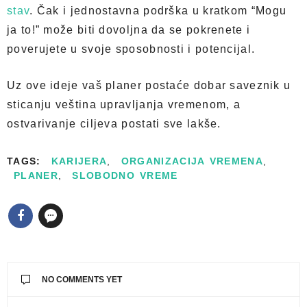
stav
. Čak i jednostavna podrška u kratkom “Mogu
ja to!” može biti dovoljna da se pokrenete i
poverujete u svoje sposobnosti i potencijal.
Uz ove ideje vaš planer postaće dobar saveznik u
sticanju veština upravljanja vremenom, a
ostvarivanje ciljeva postati sve lakše.
TAGS:
KARIJERA
,
ORGANIZACIJA VREMENA
,
PLANER
,
SLOBODNO VREME
NO COMMENTS YET