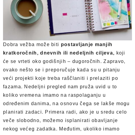
Dobra vežba može biti
postavljanje manjih
kratkoročnih, dnevnih ili nedeljnih ciljeva,
koji
će se vrteti oko godišnjih – dugoročnih. Zapravo,
ovako nešto se i preporučuje kada su u pitanju
veći projekti koje treba raščlaniti i prelaziti po
fazama. Nedeljni pregled nam pruža uvid u to
koliko vremena imamo na raspolaganju u
određenim danima, na osnovu čega se lakše mogu
planirati zadaci. Primera radi, ako je u sredu celo
veče slobodno, možemo isplanirati obavljanje
nekog većeg zadatka. Međutim, ukoliko imamo