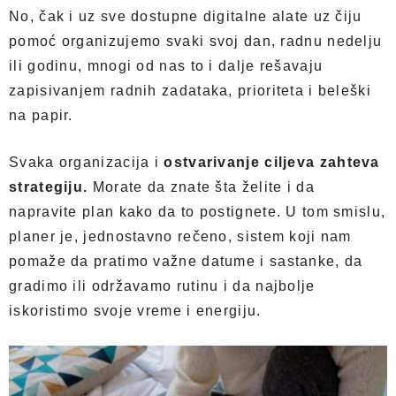
No, čak i uz sve dostupne digitalne alate uz čiju
pomoć organizujemo svaki svoj dan, radnu nedelju
ili godinu, mnogi od nas to i dalje rešavaju
zapisivanjem radnih zadataka, prioriteta i beleški
na papir.
Svaka organizacija i
ostvarivanje ciljeva zahteva
strategiju.
Morate da znate šta želite i da
napravite plan kako da to postignete. U tom smislu,
planer je, jednostavno rečeno, sistem koji nam
pomaže da pratimo važne datume i sastanke, da
gradimo ili održavamo rutinu i da najbolje
iskoristimo svoje vreme i energiju.