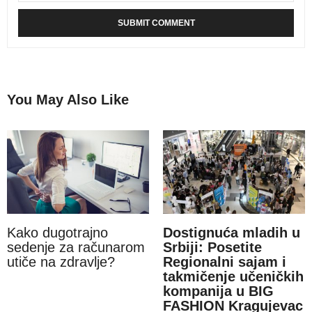
You May Also Like
Kako dugotrajno
Dostignuća mladih u
sedenje za računarom
Srbiji: Posetite
utiče na zdravlje?
Regionalni sajam i
takmičenje učeničkih
kompanija u BIG
FASHION Kragujevac