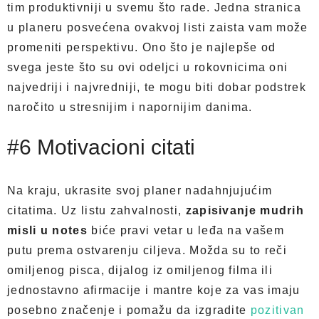
tim produktivniji u svemu što rade. Jedna stranica
u planeru posvećena ovakvoj listi zaista vam može
promeniti perspektivu. Ono što je najlepše od
svega jeste što su ovi odeljci u rokovnicima oni
najvedriji i najvredniji, te mogu biti dobar podstrek
naročito u stresnijim i napornijim danima.
#6 Motivacioni citati
Na kraju, ukrasite svoj planer nadahnjujućim
citatima. Uz listu zahvalnosti,
zapisivanje mudrih
misli u notes
biće pravi vetar u leđa na vašem
putu prema ostvarenju ciljeva. Možda su to reči
omiljenog pisca, dijalog iz omiljenog filma ili
jednostavno afirmacije i mantre koje za vas imaju
posebno značenje i pomažu da izgradite
pozitivan