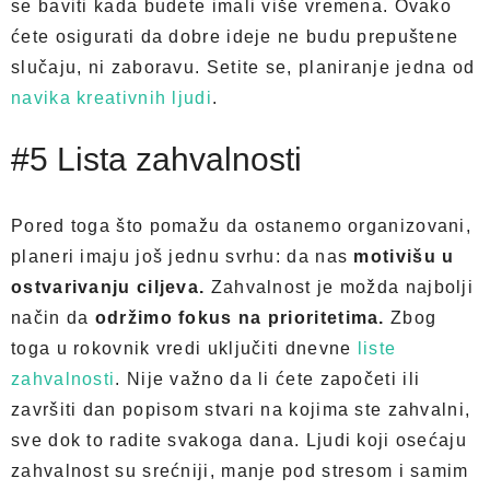
se baviti kada budete imali više vremena. Ovako
ćete osigurati da dobre ideje ne budu prepuštene
slučaju, ni zaboravu. Setite se, planiranje jedna od
navika kreativnih ljudi
.
#5 Lista zahvalnosti
Pored toga što pomažu da ostanemo organizovani,
planeri imaju još jednu svrhu: da nas
motivišu u
ostvarivanju ciljeva.
Zahvalnost je možda najbolji
način da
održimo fokus na prioritetima.
Zbog
toga u rokovnik vredi uključiti dnevne
liste
zahvalnosti
. Nije važno da li ćete započeti ili
završiti dan popisom stvari na kojima ste zahvalni,
sve dok to radite svakoga dana. Ljudi koji osećaju
zahvalnost su srećniji, manje pod stresom i samim