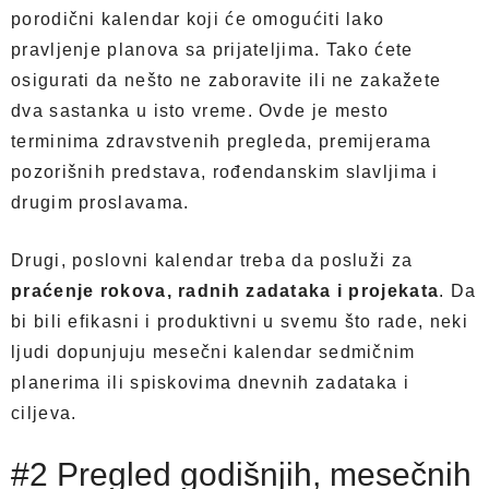
porodični kalendar koji će omogućiti lako
pravljenje planova sa prijateljima. Tako ćete
osigurati da nešto ne zaboravite ili ne zakažete
dva sastanka u isto vreme. Ovde je mesto
terminima zdravstvenih pregleda, premijerama
pozorišnih predstava, rođendanskim slavljima i
drugim proslavama.
Drugi, poslovni kalendar treba da posluži za
praćenje rokova, radnih zadataka i projekata
. Da
bi bili efikasni i produktivni u svemu što rade, neki
ljudi dopunjuju mesečni kalendar sedmičnim
planerima ili spiskovima dnevnih zadataka i
ciljeva.
#2 Pregled godišnjih, mesečnih