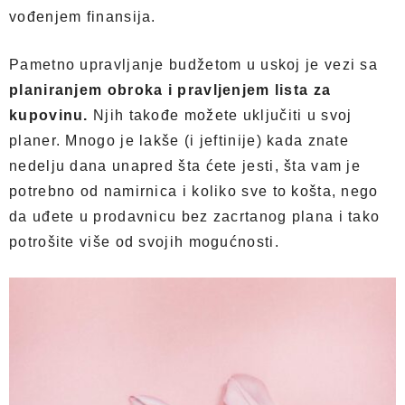
vođenjem finansija.
Pametno upravljanje budžetom u uskoj je vezi sa
planiranjem obroka i pravljenjem lista za
kupovinu.
Njih takođe možete uključiti u svoj
planer. Mnogo je lakše (i jeftinije) kada znate
nedelju dana unapred šta ćete jesti, šta vam je
potrebno od namirnica i koliko sve to košta, nego
da uđete u prodavnicu bez zacrtanog plana i tako
potrošite više od svojih mogućnosti.