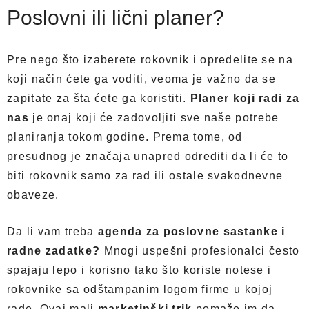
Poslovni ili lični planer?
Pre nego što izaberete rokovnik i opredelite se na
koji način ćete ga voditi, veoma je važno da se
zapitate za šta ćete ga koristiti.
Planer koji radi za
nas
je onaj koji će zadovoljiti sve naše potrebe
planiranja tokom godine. Prema tome, od
presudnog je značaja unapred odrediti da li će to
biti rokovnik samo za rad ili ostale svakodnevne
obaveze.
Da li vam treba
agenda za poslovne sastanke i
radne zadatke?
Mnogi uspešni profesionalci često
spajaju lepo i korisno tako što koriste notese i
rokovnike sa odštampanim logom firme u kojoj
rade. Ovaj mali
marketinški trik
pomaže im da