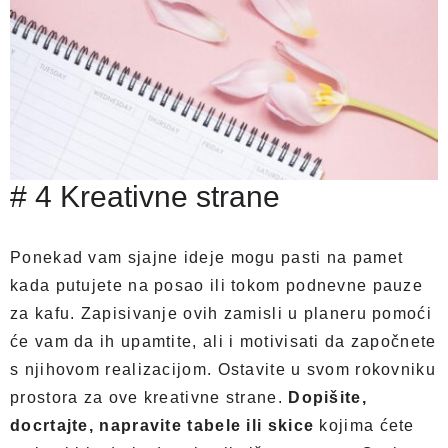
# 4 Kreativne strane
Ponekad vam sjajne ideje mogu pasti na pamet
kada putujete na posao ili tokom podnevne pauze
za kafu. Zapisivanje ovih zamisli u planeru pomoći
će vam da ih upamtite, ali i motivisati da započnete
s njihovom realizacijom. Ostavite u svom rokovniku
prostora za ove kreativne strane.
Dopišite,
docrtajte, napravite tabele ili skice
kojima ćete