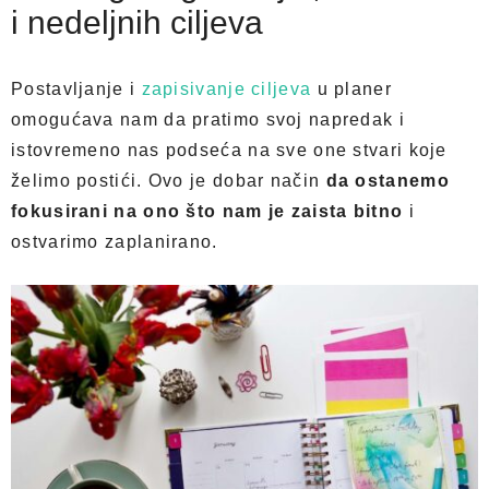
i nedeljnih ciljeva
Postavljanje i
zapisivanje ciljeva
u planer
omogućava nam da pratimo svoj napredak i
istovremeno nas podseća na sve one stvari koje
želimo postići. Ovo je dobar način
da ostanemo
fokusirani na ono što nam je zaista bitno
i
ostvarimo zaplanirano.