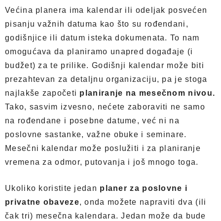
Većina planera ima kalendar ili odeljak posvećen
pisanju važnih datuma kao što su rođendani,
godišnjice ili datum isteka dokumenata. To nam
omogućava da planiramo unapred događaje (i
budžet) za te prilike. Godišnji kalendar može biti
prezahtevan za detaljnu organizaciju, pa je stoga
najlakše započeti
planiranje na mesečnom nivou.
Tako, sasvim izvesno, nećete zaboraviti ne samo
na rođendane i posebne datume, već ni na
poslovne sastanke, važne obuke i seminare.
Mesečni kalendar može poslužiti i za planiranje
vremena za odmor, putovanja i još mnogo toga.
Ukoliko koristite jedan
planer za poslovne i
privatne obaveze
, onda možete napraviti dva (ili
čak tri) mesečna kalendara. Jedan može da bude