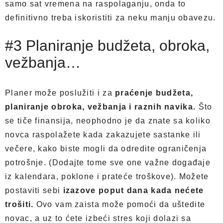
samo sat vremena na raspolaganju, onda to
definitivno treba iskoristiti za neku manju obavezu.
#3 Planiranje budžeta, obroka,
vežbanja…
Planer može poslužiti i za
praćenje budžeta,
planiranje obroka, vežbanja i raznih navika.
Što
se tiče finansija, neophodno je da znate sa koliko
novca raspolažete kada zakazujete sastanke ili
večere, kako biste mogli da odredite ograničenja
potrošnje. (Dodajte tome sve one važne događaje
iz kalendara, poklone i prateće troškove). Možete
postaviti sebi
izazove poput dana kada nećete
trošiti.
Ovo vam zaista može pomoći da uštedite
novac, a uz to ćete izbeći stres koji dolazi sa