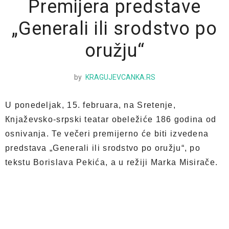
Premijera predstave
„Generali ili srodstvo po
oružju“
by
KRAGUJEVCANKA.RS
U ponedeljak, 15. februara, na Sretenje,
Кnjaževsko-srpski teatar obeležiće 186 godina od
osnivanja. Te večeri premijerno će biti izvedena
predstava „Generali ili srodstvo po oružju“, po
tekstu Borislava Pekića, a u režiji Marka Misirače.
U predstavi igraju: Nikola Milojević, Čedomir Štajn,
Marija Rakočević, Nenad Vulević, Bogdan