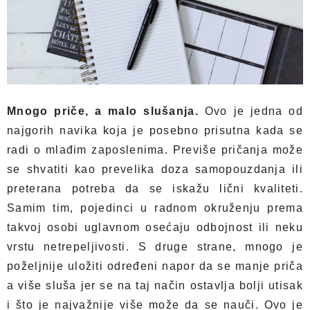
Mnogo priče, a malo slušanja.
Ovo je jedna od
najgorih navika koja je posebno prisutna kada se
radi o mlađim zaposlenima. Previše pričanja može
se shvatiti kao prevelika doza samopouzdanja ili
preterana potreba da se iskažu lični kvaliteti.
Samim tim, pojedinci u radnom okruženju prema
takvoj osobi uglavnom osećaju odbojnost ili neku
vrstu netrepeljivosti. S druge strane, mnogo je
poželjnije uložiti određeni napor da se manje priča
a više sluša jer se na taj način ostavlja bolji utisak
i što je najvažnije više može da se nauči. Ovo je