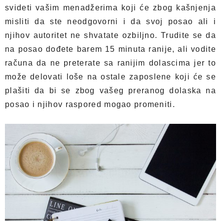
svideti vašim menadžerima koji će zbog kašnjenja
misliti da ste neodgovorni i da svoj posao ali i
njihov autoritet ne shvatate ozbiljno. Trudite se da
na posao dođete barem 15 minuta ranije, ali vodite
računa da ne preterate sa ranijim dolascima jer to
može delovati loše na ostale zaposlene koji će se
plašiti da bi se zbog vašeg preranog dolaska na
posao i njihov raspored mogao promeniti.