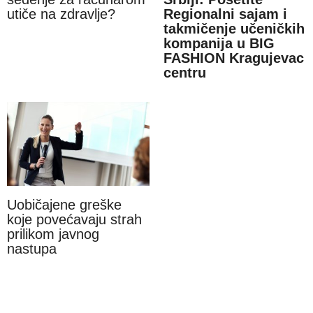
utiče na zdravlje?
Regionalni sajam i
takmičenje učeničkih
kompanija u BIG
FASHION Kragujevac
centru
Uobičajene greške
koje povećavaju strah
prilikom javnog
nastupa