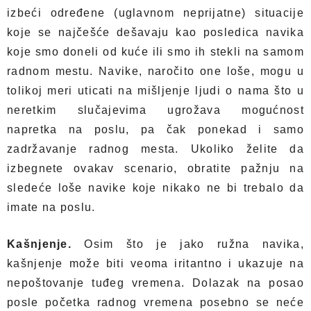
izbeći određene (uglavnom neprijatne) situacije
koje se najčešće dešavaju kao posledica navika
koje smo doneli od kuće ili smo ih stekli na samom
radnom mestu. Navike, naročito one loše, mogu u
tolikoj meri uticati na mišljenje ljudi o nama što u
neretkim slučajevima ugrožava mogućnost
napretka na poslu, pa čak ponekad i samo
zadržavanje radnog mesta. Ukoliko želite da
izbegnete ovakav scenario, obratite pažnju na
sledeće loše navike koje nikako ne bi trebalo da
imate na poslu.
Kašnjenje.
Osim što je jako ružna navika,
kašnjenje može biti veoma iritantno i ukazuje na
nepoštovanje tuđeg vremena. Dolazak na posao
posle početka radnog vremena posebno se neće