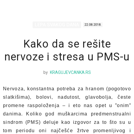
LEPA SVAKOG DANA
22.08.2018.
Kako da se rešite
nervoze i stresa u PMS-u
by
KRAGUJEVCANKA.RS
Nervoza, konstantna potreba za hranom (pogotovo
slatkišima), bolovi, nadutost, glavobolja, česte
promene raspoloženja – i eto nas opet u ”onim”
danima. Koliko god muškarcima predmenstrualni
sindrom (PMS) deluje kao izgovor za to što su u
tom periodu oni najčešće žrtve promenljivog i