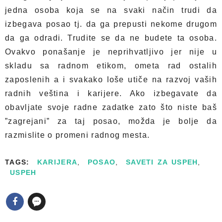
jedna osoba koja se na svaki način trudi da
izbegava posao tj. da ga prepusti nekome drugom
da ga odradi. Trudite se da ne budete ta osoba.
Ovakvo ponašanje je neprihvatljivo jer nije u
skladu sa radnom etikom, ometa rad ostalih
zaposlenih a i svakako loše utiče na razvoj vaših
radnih veština i karijere. Ako izbegavate da
obavljate svoje radne zadatke zato što niste baš
”zagrejani” za taj posao, možda je bolje da
razmislite o promeni radnog mesta.
TAGS:
KARIJERA
,
POSAO
,
SAVETI ZA USPEH
,
USPEH