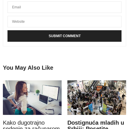
You May Also Like
Kako dugotrajno
Dostignuća mladih u
sedenje za računarom
Srbiji: Posetite