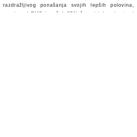
razdražljivog ponašanja svojih lepših polovina,
varaju se! PMS ima čak 85% žena i iako simptomi
nisu isti kod svih, nervoza i stres su prisutni kod
većine. Ipak, postoje načini kako da ove simptome
ublažite ili ih se, ako imate sreće, potpuno rešite i
povratite svoju životnu harmoniju u periodu PMS-a.