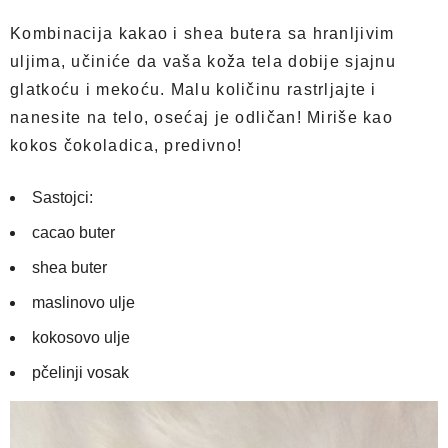
Kombinacija kakao i shea butera sa hranljivim
uljima, učiniće da vaša koža tela dobije sjajnu
glatkoću i mekoću. Malu količinu rastrljajte i
nanesite na telo, osećaj je odličan! Miriše kao
kokos čokoladica, predivno!
Sastojci:
cacao buter
shea buter
maslinovo ulje
kokosovo ulje
pčelinji vosak