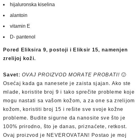
hijaluronska kiselina
alantoin
vitamin E
D- pantenol
Pored Eliksira 9, postoji i Eliksir 15, namenjen
zrelijoj koži.
Savet:
OVAJ PROIZVOD MORATE PROBATI!
🙂
Osećaj kada ga nanesete je zaista sjajan. Ako ste
mlade, koristite broj 9 i tako sprečite probleme koje
mogu nastati sa vašom kožom, a za one sa zrelijom
kožom, koristiti broj 15 i rešite sve svoje kožne
probleme. Budite sigurne da nanosite sve što je
100% prirodno, što je danas, priznaćete, retkost.
Ovaj proizvod je NEVEROVATAN! Postao je moj