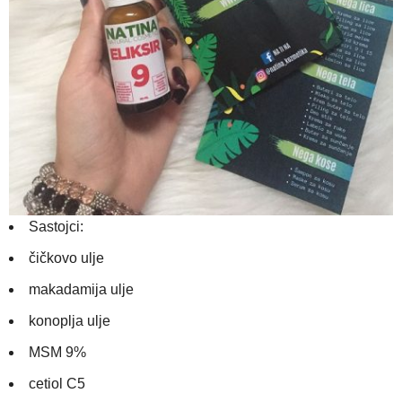
Sastojci:
čičkovo ulje
makadamija ulje
konoplja ulje
MSM 9%
cetiol C5