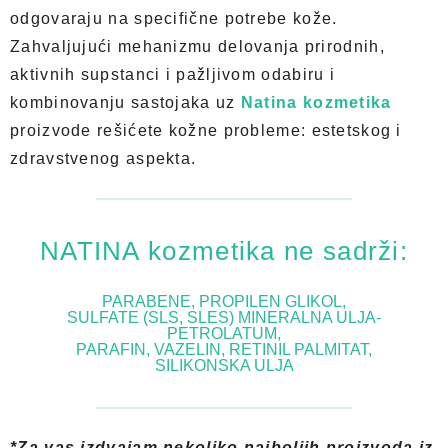
odgovaraju na specifične potrebe kože.
Zahvaljujući mehanizmu delovanja prirodnih,
aktivnih supstanci i pažljivom odabiru i
kombinovanju sastojaka uz
Natina kozmetika
proizvode rešićete kožne probleme: estetskog i
zdravstvenog aspekta.
NATINA kozmetika ne sadrži:
PARABENE, PROPILEN GLIKOL,
SULFATE (SLS, SLES) MINERALNA ULJA-
PETROLATUM,
PARAFIN, VAZELIN, RETINIL PALMITAT,
SILIKONSKA ULJA
*Za vas izdvajam nekoliko najboljih proizvoda iz