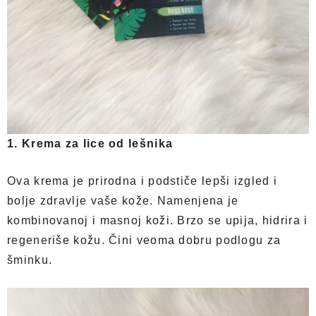
1. Krema za lice od lešnika
Ova krema je prirodna i podstiče lepši izgled i
bolje zdravlje vaše kože. Namenjena je
kombinovanoj i masnoj koži. Brzo se upija, hidrira i
regeneriše kožu. Čini veoma dobru podlogu za
šminku.