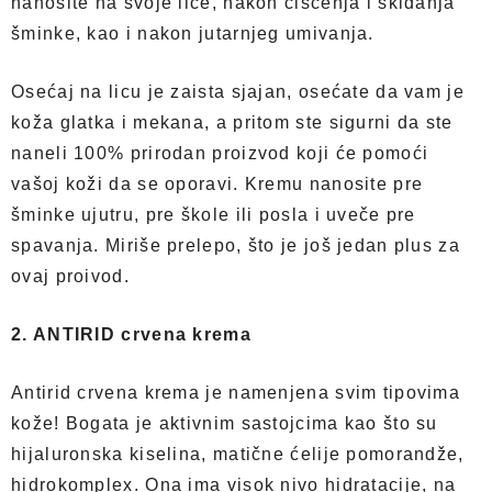
nanosite na svoje lice, nakon čišćenja i skidanja
šminke, kao i nakon jutarnjeg umivanja.
Osećaj na licu je zaista sjajan, osećate da vam je
koža glatka i mekana, a pritom ste sigurni da ste
naneli 100% prirodan proizvod koji će pomoći
vašoj koži da se oporavi. Kremu nanosite pre
šminke ujutru, pre škole ili posla i uveče pre
spavanja. Miriše prelepo, što je još jedan plus za
ovaj proivod.
2. ANTIRID crvena krema
Antirid crvena krema je namenjena svim tipovima
kože! Bogata je aktivnim sastojcima kao što su
hijaluronska kiselina, matične ćelije pomorandže,
hidrokomplex. Ona ima visok nivo hidratacije, na