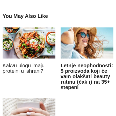
You May Also Like
Kakvu ulogu imaju
Letnje neophodnosti:
proteini u ishrani?
5 proizvoda koji će
vam olakšati beauty
rutinu (čak i) na 35+
stepeni