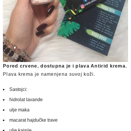
Pored crvene, dostupna je i plava Antirid krema.
Plava krema je namenjena suvoj koži.
Sastojci:
hidrolat lavande
ulje maka
macarat hajdučke trave
ulje kajsije