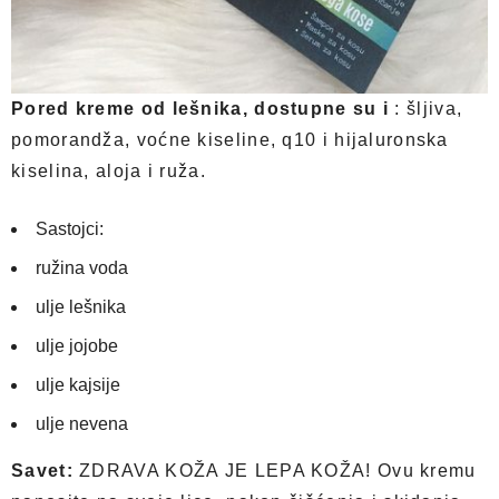
Pored kreme od lešnika, dostupne su i
: šljiva,
pomorandža, voćne kiseline, q10 i hijaluronska
kiselina, aloja i ruža.
Sastojci:
ružina voda
ulje lešnika
ulje jojobe
ulje kajsije
ulje nevena
Savet:
ZDRAVA KOŽA JE LEPA KOŽA! Ovu kremu