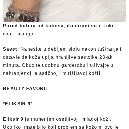
Pored butera od kokosa, dostupni su i:
čoko-
med i mango.
Savet:
Nanesite u debljem sloju nakon tuširanja i
ostavie da koža upija hranljive sastojke 20-ak
minuta. Obucite udobnu garderobu i uživajte u
nahranjenoj, elastičnoj i mirišljavoj koži!
BEAUTY FAVORIT
*ELIKSIR 9*
Eliksir 9
je namenjen osetljivoj i mladoj koži.
Ukoliko imate bilo koji problem sa kožom, ovo je