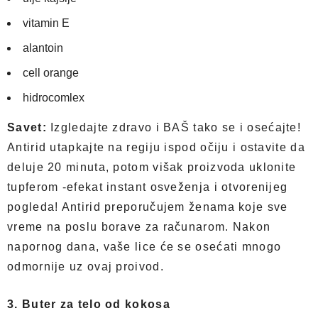
vitamin E
alantoin
cell orange
hidrocomlex
Savet:
Izgledajte zdravo i BAŠ tako se i osećajte!
Antirid utapkajte na regiju ispod očiju i ostavite da
deluje 20 minuta, potom višak proizvoda uklonite
tupferom -efekat instant osveženja i otvorenijeg
pogleda! Antirid preporučujem ženama koje sve
vreme na poslu borave za računarom. Nakon
napornog dana, vaše lice će se osećati mnogo
odmornije uz ovaj proivod.
3. Buter za telo od kokosa