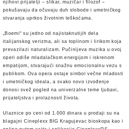
njihovi prijatelji – slikar, muzičar i filozof –
pokušavaju da očuvaju duh slobode i umetničkog
stvaranja uprkos životnim teškoćama.
„Boemi“ su jedno od najistaknutijih dela
italijanskog verizma, ali sa toplinom i lirikom koja
prevazilazi naturalizam. Pučinijeva muzika u ovoj
operi odiše mladalačkom energijom i iskrenom
empatijom, stvarajući snažnu emocionalnu vezu s
publikom. Ova opera ostaje simbol večne mladosti
i umetničkog ideala, a svako novo izvođenje
donosi svež pogled na univerzalne teme ljubavi,
prijateljstva i prolaznosti života.
Ulaznice po ceni od 1.000 dinara u prodaji su na
blagajni Cineplexx BIG Kragujevac bioskopa kao i