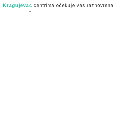
Kragujevac
centrima očekuje vas raznovrsna
ponuda dečje garderobe koja spaja funkcionalnost,
udobnost i aktuelne trendove. Bilo da ste u potrazi
za jaknama za najslađe šetnje u parku, duksevima
za vrtić i školu ili modnim komadima za posebne
prilike – sve možete pronaći na jednom mestu.