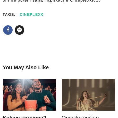
online putem sajta i aplikacije CineplexxRS.
TAGS:
CINEPLEXX
You May Also Like
Kokice spremne?
Opersko veče u