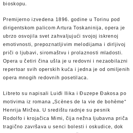
bioskopu.
Premijerno izvedena 1896. godine u Torinu pod
dirigentskom palicom Artura Toskaninija, opera je
ubrzo osvojila svet zahvaljujući svojoj iskrenoj
emotivnosti, prepoznatljivim melodijama i dirljivoj
priči o ljubavi, siromaštvu i prolaznosti mladosti.
Opera u četiri čina ušla je u redovni i nezaobilazni
repertoar svih operskih kuća i jedna je od omiljenih
opera mnogih redovnih posetilaca.
Libreto su napisali Luiđi Ilika i Đuzepe Đakosa po
motivima iz romana „Scènes de la vie de bohème“
Henrija Miržea. U središtu radnje su pesnik
Rodolfo i krojačica Mimi, čija nežna ljubavna priča
tragično završava u senci bolesti i oskudice, dok