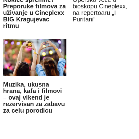
Preporuke filmova za
bioskopu Cineplexx,
uživanje u Cineplexx
na repertoaru „I
BIG Kragujevac
Puritani”
ritmu
Muzika, ukusna
hrana, kafa i filmovi
– ovaj vikend je
rezervisan za zabavu
za celu porodicu