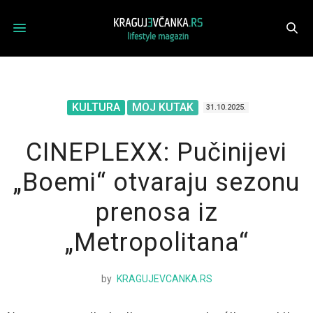
KULTURA
MOJ KUTAK
31.10.2025.
CINEPLEXX: Pučinijevi
„Boemi“ otvaraju sezonu
prenosa iz
„Metropolitana“
by
KRAGUJEVCANKA.RS