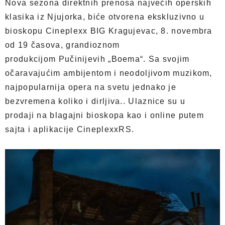
Nova sezona direktnih prenosa najvećih operskih
klasika iz Njujorka, biće otvorena ekskluzivno u
bioskopu Cineplexx BIG Kragujevac, 8. novembra
od 19 časova, grandioznom
produkcijom Pučinijevih „Boema“.
Sa svojim
očaravajućim ambijentom i neodoljivom muzikom,
najpopularnija opera na svetu jednako je
bezvremena koliko i dirljiva.. Ulaznice su u
prodaji na blagajni bioskopa kao i online putem
sajta i aplikacije CineplexxRS.