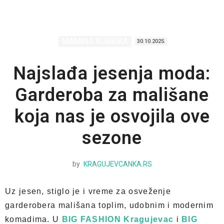
MAMINA RUBRIKA
30.10.2025.
Najslađa jesenja moda:
Garderoba za mališane
koja nas je osvojila ove
sezone
by
KRAGUJEVCANKA.RS
Uz jesen, stiglo je i vreme za osveženje
garderobera mališana toplim, udobnim i modernim
komadima. U
BIG FASHION Kragujevac
i
BIG