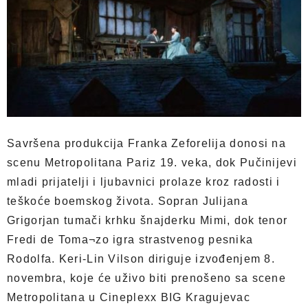
Savršena produkcija Franka Zeforelija donosi na
scenu Metropolitana Pariz 19. veka, dok Pučinijevi
mladi prijatelji i ljubavnici prolaze kroz radosti i
teškoće boemskog života. Sopran Julijana
Grigorjan tumači krhku šnajderku Mimi, dok tenor
Fredi de Toma¬zo igra strastvenog pesnika
Rodolfa. Keri-Lin Vilson diriguje izvođenjem 8.
novembra, koje će uživo biti prenošeno sa scene
Metropolitana u Cineplexx BIG Kragujevac