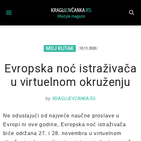
MOJ KUTAK
10.11.2020.
Evropska noć istraživača
u virtuelnom okruženju
by
KRAGUJEVCANKA.RS
Ne odustajući od najveće naučne proslave u
Evropi ni ove godine, Evropska noć istraživača
biće održana 27. i 28. novembra u virtuelnom