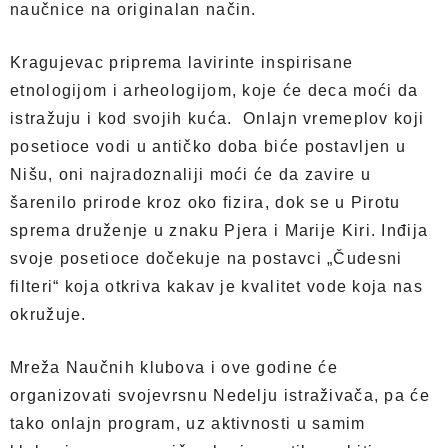
naučnice na originalan način.
Kragujevac priprema lavirinte inspirisane
etnologijom i arheologijom, koje će deca moći da
istražuju i kod svojih kuća. Onlajn vremeplov koji
posetioce vodi u antičko doba biće postavljen u
Nišu, oni najradoznaliji moći će da zavire u
šarenilo prirode kroz oko fizira, dok se u Pirotu
sprema druženje u znaku Pjera i Marije Kiri. Inđija
svoje posetioce dočekuje na postavci „Čudesni
filteri“ koja otkriva kakav je kvalitet vode koja nas
okružuje.
Mreža Naučnih klubova i ove godine će
organizovati svojevrsnu Nedelju istraživača, pa će
tako onlajn program, uz aktivnosti u samim