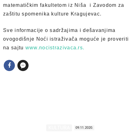
matematičkim fakultetom iz Niša i Zavodom za
zaštitu spomenika kulture Kragujevac.
Sve informacije o sadržajima i dešavanjima
ovogodišnje Noći istraživača moguće je proveriti
na sajtu
www.nocistrazivaca.rs.
KULTURA
09.11.2020.