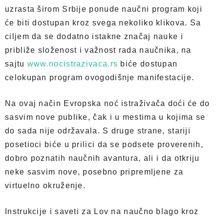
uzrasta širom Srbije ponude naučni program koji
će biti dostupan kroz svega nekoliko klikova. Sa
ciljem da se dodatno istakne značaj nauke i
približe složenost i važnost rada naučnika, na
sajtu
www.nocistrazivaca.rs
biće dostupan
celokupan program ovogodišnje manifestacije.
Na ovaj način Evropska noć istraživača doći će do
sasvim nove publike, čak i u mestima u kojima se
do sada nije održavala. S druge strane, stariji
posetioci biće u prilici da se podsete proverenih,
dobro poznatih naučnih avantura, ali i da otkriju
neke sasvim nove, posebno pripremljene za
virtuelno okruženje.
Instrukcije i saveti za Lov na naučno blago kroz