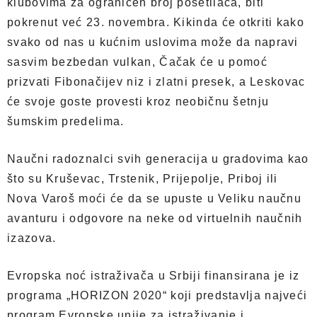
klubovima za ograničen broj posetilaca, biti
pokrenut već 23. novembra. Kikinda će otkriti kako
svako od nas u kućnim uslovima može da napravi
sasvim bezbedan vulkan, Čačak će u pomoć
prizvati Fibonačijev niz i zlatni presek, a Leskovac
će svoje goste provesti kroz neobičnu šetnju
šumskim predelima.
Naučni radoznalci svih generacija u gradovima kao
što su Kruševac, Trstenik, Prijepolje, Priboj ili
Nova Varoš moći će da se upuste u Veliku naučnu
avanturu i odgovore na neke od virtuelnih naučnih
izazova.
Evropska noć istraživača u Srbiji finansirana je iz
programa „HORIZON 2020“ koji predstavlja najveći
program Evropske unije za istraživanje i