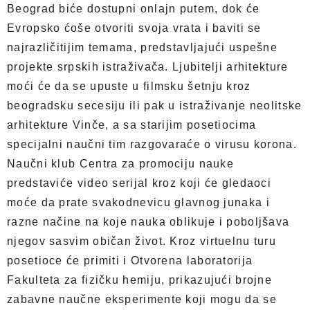
Beograd biće dostupni onlajn putem, dok će
Evropsko ćoše otvoriti svoja vrata i baviti se
najrazličitijim temama, predstavljajući uspešne
projekte srpskih istraživača. Ljubitelji arhitekture
moći će da se upuste u filmsku šetnju kroz
beogradsku secesiju ili pak u istraživanje neolitske
arhitekture Vinče, a sa starijim posetiocima
specijalni naučni tim razgovaraće o virusu korona.
Naučni klub Centra za promociju nauke
predstaviće video serijal kroz koji će gledaoci
moće da prate svakodnevicu glavnog junaka i
razne načine na koje nauka oblikuje i poboljšava
njegov sasvim običan život. Kroz virtuelnu turu
posetioce će primiti i Otvorena laboratorija
Fakulteta za fizičku hemiju, prikazujući brojne
zabavne naučne eksperimente koji mogu da se