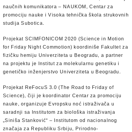
naučnih komunikatora – NAUKOM, Centar za
promociju nauke i Visoka tehnička škola strukovnih
studija Subotica.
Projekat SCIMFONICOM 2020 (Science in Motion
for Friday Night Commotion) koordiniše Fakultet za
fizičku hemiju Univerziteta u Beogradu, a partner
na projektu je Institut za molekularnu genetiku i
genetičko inženjerstvo Univerziteta u Beogradu.
Projekat ReFocuS 3.0 (The Road to Friday of
Science), čiji je koordinator Centar za promociju
nauke, organizuje Evropsku noć istraživača u
saradnji sa Institutom za biološka istraživanja
„Siniša Stanković“ – Institutom od nacionalnog
značaja za Republiku Srbiju, Prirodno-