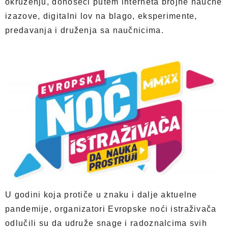
okruženju, donoseći putem interneta brojne naučne
izazove, digitalni lov na blago, eksperimente,
predavanja i druženja sa naučnicima.
U godini koja protiče u znaku i dalje aktuelne
pandemije, organizatori Evropske noći istraživača
odlučili su da udruže snage i radoznalcima svih