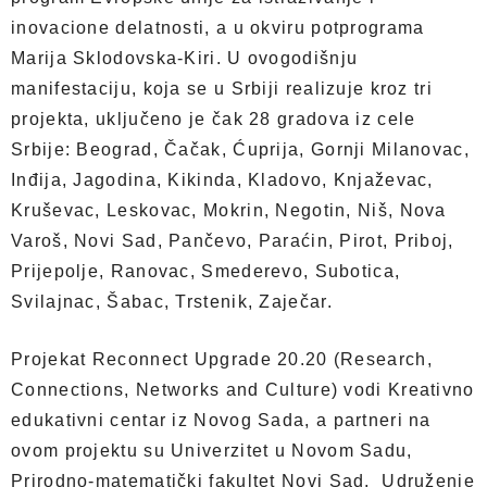
inovacione delatnosti, a u okviru potprograma
Marija Sklodovska-Kiri. U ovogodišnju
manifestaciju, koja se u Srbiji realizuje kroz tri
projekta, uključeno je čak 28 gradova iz cele
Srbije: Beograd, Čačak, Ćuprija, Gornji Milanovac,
Inđija, Jagodina, Kikinda, Kladovo, Knjaževac,
Kruševac, Leskovac, Mokrin, Negotin, Niš, Nova
Varoš, Novi Sad, Pančevo, Paraćin, Pirot, Priboj,
Prijepolje, Ranovac, Smederevo, Subotica,
Svilajnac, Šabac, Trstenik, Zaječar.
Projekat Reconnect Upgrade 20.20 (Research,
Connections, Networks and Culture) vodi Kreativno
edukativni centar iz Novog Sada, a partneri na
ovom projektu su Univerzitet u Novom Sadu,
Prirodno-matematički fakultet Novi Sad, Udruženje