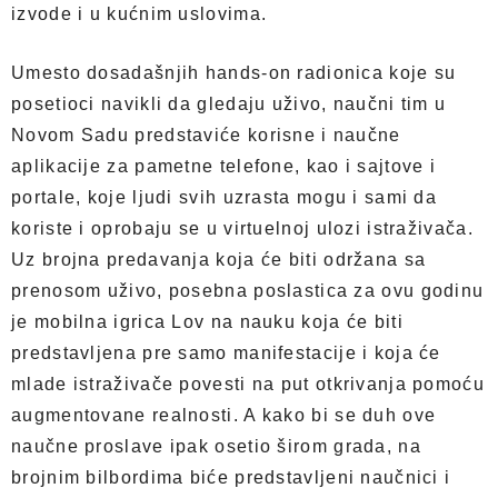
izvode i u kućnim uslovima.
Umesto dosadašnjih hands-on radionica koje su
posetioci navikli da gledaju uživo, naučni tim u
Novom Sadu predstaviće korisne i naučne
aplikacije za pametne telefone, kao i sajtove i
portale, koje ljudi svih uzrasta mogu i sami da
koriste i oprobaju se u virtuelnoj ulozi istraživača.
Uz brojna predavanja koja će biti održana sa
prenosom uživo, posebna poslastica za ovu godinu
je mobilna igrica Lov na nauku koja će biti
predstavljena pre samo manifestacije i koja će
mlade istraživače povesti na put otkrivanja pomoću
augmentovane realnosti. A kako bi se duh ove
naučne proslave ipak osetio širom grada, na
brojnim bilbordima biće predstavljeni naučnici i