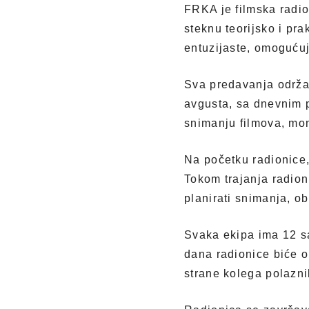
FRKA je filmska radio
steknu teorijsko i pra
entuzijaste, omogućuju
Sva predavanja održa
avgusta, sa dnevnim p
snimanju filmova, mo
Na početku radionice,
Tokom trajanja radion
planirati snimanja, ob
Svaka ekipa ima 12 sa
dana radionice biće o
strane kolega polazni