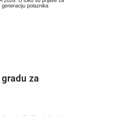
 2026: U toku su prijave za
 generaciju polaznika
u gradu za