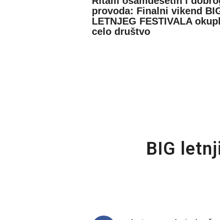
Ritam osamdesetih i dobro
provoda: Finalni vikend BI
LETNJEG FESTIVALA okupl
celo društvo
BIG letnj