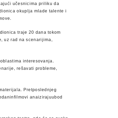
ajući učesnicima priliku da
adionica okuplja mlade talente i
lmove.
dionica traje 20 dana tokom
, uz rad na scenarijima,
 oblastima interesovanja.
enarije, rešavati probleme,
materijala. Pretposlednjeg
edaninfilmovi anaizirajuubod