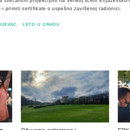
a svečanom projekcijom na Velikoj sceni Knjaževsko-s
i i primiti sertifikate o uspešno završenoj radionici.
UJEVAC
,
LETO U GRADU