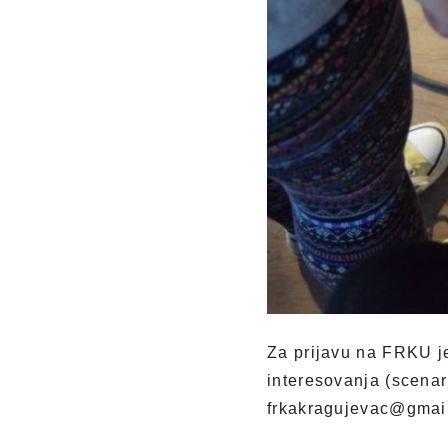
Za prijavu na FRKU je 
interesovanja (scenari
frkakragujevac@gmai