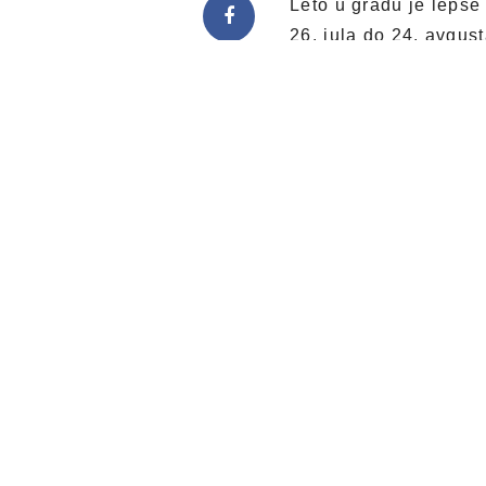
Leto u gradu je lepše
26. jula do 24. avgus
FASHION Kragujeva
zabavu za sve.