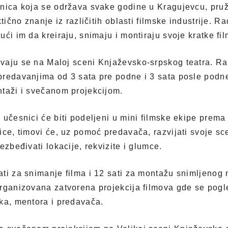
nica koja se održava svake godine u Kragujevcu, pruž
ktično znanje iz različitih oblasti filmske industrije. R
ći im da kreiraju, snimaju i montiraju svoje kratke fi
vaju se na Maloj sceni Knjaževsko-srpskog teatra. Ra
redavanjima od 3 sata pre podne i 3 sata posle podne
ntaži i svečanom projekcijom.
 učesnici će biti podeljeni u mini filmske ekipe prema
ice, timovi će, uz pomoć predavača, razvijati svoje sc
ezbeđivati lokacije, rekvizite i glumce.
ti za snimanje filma i 12 sati za montažu snimljenog 
rganizovana zatvorena projekcija filmova gde se pogl
ka, mentora i predavača.