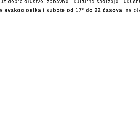
 uz dobro društvo, zabavne i kulturne sadržaje i ukusn
ta
svakog petka i subote od 17* do 22 časova
, na o
c
centra održava se
BIG LETNJI FESTIVAL
uz bogat 