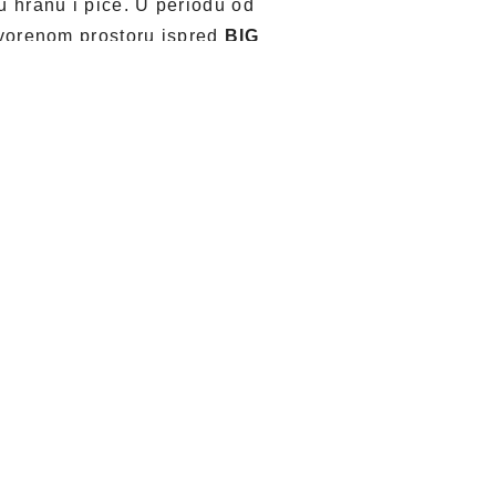
u hranu i piće. U periodu od
tvorenom prostoru ispred
BIG
program i garantovano dobru