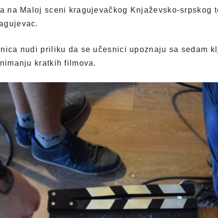
sta na Maloj sceni kragujevačkog Knjaževsko-srpskog
agujevac.
nica nudi priliku da se učesnici upoznaju sa sedam klj
snimanju kratkih filmova.