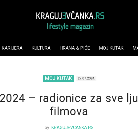
KARIJERA
KULTURA
HRANA & PIĆE
MOJ KUTAK
M
MOJ KUTAK
27.07.2024.
024 – radionice za sve lju
filmova
by
KRAGUJEVCANKA.RS