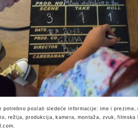
potrebno poslati sledeće informacije: ime i prezime, g
o, režija, produkcija, kamera, montaža, zvuk, filmska k
l.com.