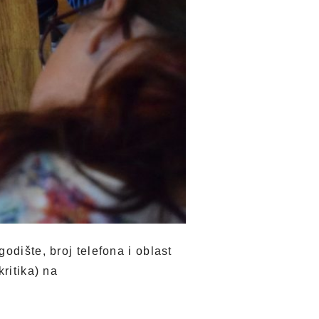
odište, broj telefona i oblast
ritika) na