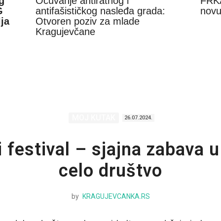
g
Očuvanje antiratnog i
FRKA
G
antifašističkog nasleđa grada:
novu
ja
Otvoren poziv za mlade
Kragujevčane
MOJ KUTAK
26.07.2024.
i festival – sjajna zabava 
celo društvo
by
KRAGUJEVCANKA.RS