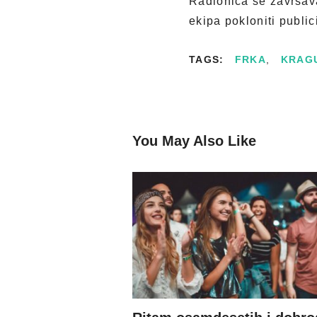
Radionica se završav
ekipa pokloniti public
TAGS:
FRKA
,
KRAG
You May Also Like