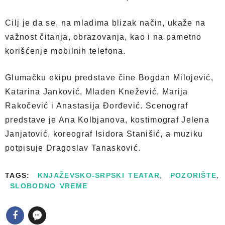
Cilj je da se, na mladima blizak način, ukaže na
važnost čitanja, obrazovanja, kao i na pametno
korišćenje mobilnih telefona.
Glumačku ekipu predstave čine Bogdan Milojević,
Katarina Janković, Mladen Knežević, Marija
Rakočević i Anastasija Đorđević. Scenograf
predstave je Ana Kolbjanova, kostimograf Jelena
Janjatović, koreograf Isidora Stanišić, a muziku
potpisuje Dragoslav Tanasković.
TAGS:
KNJAŽEVSKO-SRPSKI TEATAR
,
POZORIŠTE
,
SLOBODNO VREME