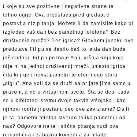
i koje su sve pozitivne i negativne strane te
tehnologije. Ova predstava pred gledaoce
postavlja niz pitanja; Možete li da zamislite kako bi
izgledao vaš dan bez pametnog telefona? Bez
društvenih mreža? Bez igrica? Glavnom junaku ove
predstave Filipu se desilo baš to, a da dan bude
još čudniji, Filip upoznaje Anu, vršnjakinju koja
nije ni na jednoj društvenoj mreži, umesto igrica
čita knjige i nema pametni telefon nego staru
„ciglu”. Ana voli da se druži sa prijateljima samo u
pravom, a ne u virtualnom svetu. Šta se desi kada
se u biblioteci sretnu dvoje takvih vršnjaka i kad
njihovi roditelji postanu deo ove zavrzlame? Da li
je taj pametni telefon stvarno toliko pametniji od
nas? Odgovore na ta i slična pitanja nudi ova
romantična i zabavna komedija za mlade.