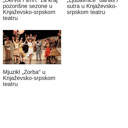
„Derviš i smrt” za kraj
„Ljubavnice” danas i
pozorišne sezone u
sutra u Knjaževsko-
Knjaževsko-srpskom
srpskom teatru
teatru
Mjuzikl „Zorba” u
Knjaževsko-srpskom
teatru