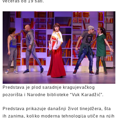
večeras od 19 sati.
Predstava je plod saradnje kragujevačkog
pozorišta i Narodne biblioteke “Vuk Karadžić”.
Predstava prikazuje današnji život tinejdžera, šta
ih zanima, koliko moderna tehnologija utiče na njih