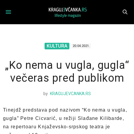
KULTURA
20.04.2021.
„Ko nema u vugla, gugla“
večeras pred publikom
by
KRAGUJEVCANKA.RS
Tinejdž predstava pod nazivom “Ko nema u vugla,
gugla” Petre Cicvarić, u režiji Slađane Kilibarde,
na repertoaru Knjaževsko-srpskog teatra je