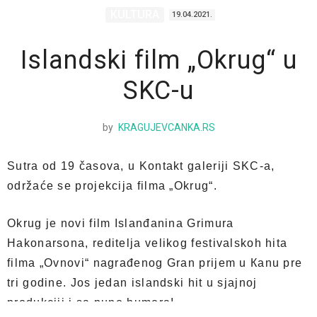
KULTURA
19.04.2021.
Islandski film „Okrug“ u
SKC-u
by
KRAGUJEVCANKA.RS
Sutra od 19 časova, u Kontakt galeriji SKC-a,
održaće se projekcija filma „Okrug“.
Okrug je novi film Islanđanina Grimura
Hakonarsona, reditelja velikog festivalskoh hita
filma „Ovnovi“ nagrađenog Gran prijem u Кanu pre
tri godine. Jos jedan islandski hit u sjajnoj
produkciji i sa puno humora!