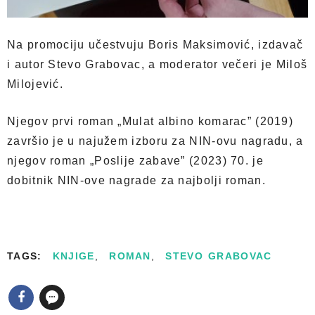
Na promociju učestvuju Boris Maksimović, izdavač
i autor Stevo Grabovac, a moderator večeri je Miloš
Milojević.
Njegov prvi roman „Mulat albino komarac” (2019)
završio je u najužem izboru za NIN-ovu nagradu, a
njegov roman „Poslije zabave” (2023) 70. je
dobitnik NIN-ove nagrade za najbolji roman.
TAGS:
KNJIGE
,
ROMAN
,
STEVO GRABOVAC