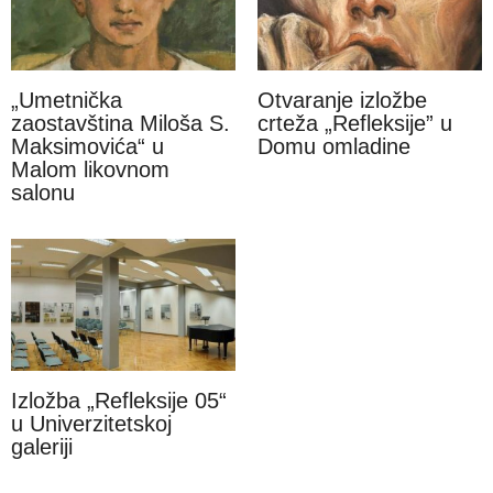
„Umetnička
Otvaranje izložbe
zaostavština Miloša S.
crteža „Refleksije” u
Maksimovića“ u
Domu omladine
Malom likovnom
salonu
Izložba „Refleksije 05“
u Univerzitetskoj
galeriji