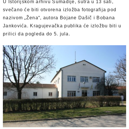
U Istorijskom arhivu Šumadije, sutra u 13 sati,
svečano će biti otvorena izložba fotografija pod
nazivom „Žena“, autora Bojane Dašič i Bobana
Jankovića. Kragujevačka publika će izložbu biti u
prilici da pogleda do 5. jula.