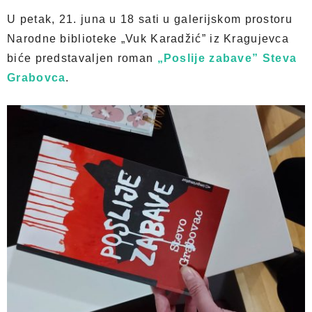
U petak, 21. juna u 18 sati u galerijskom prostoru
Narodne biblioteke „Vuk Karadžić” iz Kragujevca
biće predstavaljen roman
„Poslije zabave” Steva
Grabovca
.