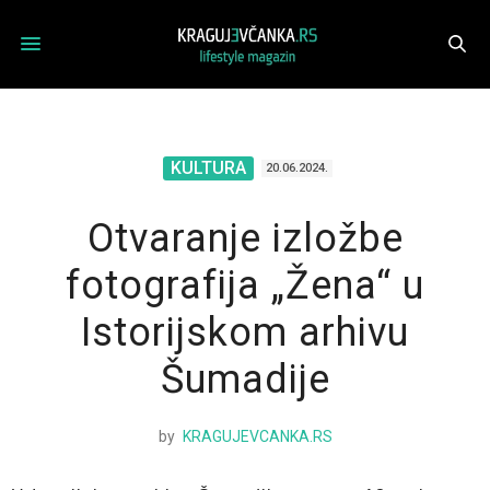
KULTURA
20.06.2024.
Otvaranje izložbe
fotografija „Žena“ u
Istorijskom arhivu
Šumadije
by
KRAGUJEVCANKA.RS