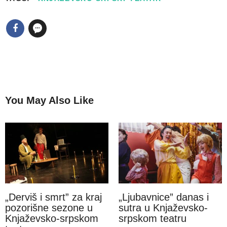
You May Also Like
„Derviš i smrt” za kraj
„Ljubavnice” danas i
pozorišne sezone u
sutra u Knjaževsko-
Knjaževsko-srpskom
srpskom teatru