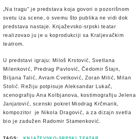
„Na tragu” je predstava koja govori o pozorišnom
svetu iza scene, o svemu što publika ne vidi dok
predstava nastaje. Knjaževsko-srpski teatar
realizovao ju je u koprodukciji sa Kraljevačkim
teatrom.
U predstavi igraju: Miloš Krstović, Svetlana
Milenković, Predrag Pavlović, Čedomir Štajn,
Biljana Talić, Avram Cvetković, Zoran Milić, Milan
Stolić. Režiju potpisuje Aleksandar Lukač,
scenografiju Ana Kolbjanova, kostimografiju Jelena
Janjatović, scenski pokret Miodrag Krčmarik,
kompozitor je Nikola Dragović, a za dizajn svetla
bio je zadužen Radomir Stamenković.
TAGS:
KNJAŽEVSKO-SRPSKI TEATAR