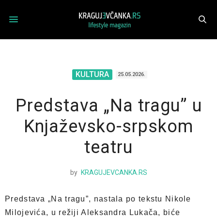
KULTURA
25.05.2026.
Predstava „Na tragu” u
Knjaževsko-srpskom
teatru
by
KRAGUJEVCANKA.RS
Predstava „Na tragu”, nastala po tekstu Nikole
Milojevića, u režiji Aleksandra Lukača, biće