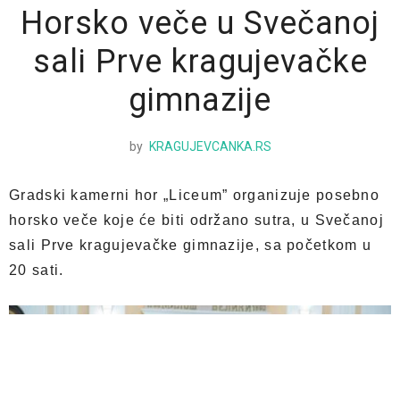
Horsko veče u Svečanoj
sali Prve kragujevačke
gimnazije
by
KRAGUJEVCANKA.RS
Gradski kamerni hor „Liceum” organizuje posebno
horsko veče koje će biti održano sutra, u Svečanoj
sali Prve kragujevačke gimnazije, sa početkom u
20 sati.