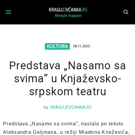
KULTURA
08.11.2025.
Predstava „Nasamo sa
svima” u Knjaževsko-
srpskom teatru
by
KRAGUJEVCANKA.RS
Predstava „Nasamo sa svima”, nastala po tekstu
Aleksandra Geljmana, u režiji Mladena Kneževića,