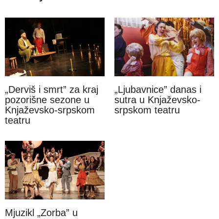
„Derviš i smrt” za kraj
„Ljubavnice” danas i
pozorišne sezone u
sutra u Knjaževsko-
Knjaževsko-srpskom
srpskom teatru
teatru
Mjuzikl „Zorba” u