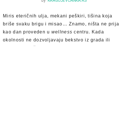
by
KRAGUJEVCANKA.RS
Miris eteričnih ulja, mekani peškiri, tišina koja
briše svaku brigu i misao… Znamo, ništa ne prija
kao dan proveden u
wellness
centru. Kada
okolnosti ne dozvoljavaju bekstvo iz grada ili
jednostavno želite da ostanete u
cozy
ritmu i
udobnosti doma, mali
beauty
reset uz
odgovarajuće proizvode je sve što vam je potrebno
za pravi
spa
ugođaj.