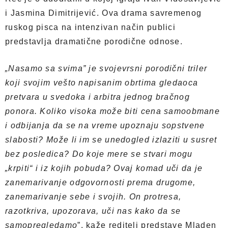
i Jasmina Dimitrijević. Ova drama savremenog
ruskog pisca na intenzivan način publici
predstavlja dramatične porodične odnose.
„Nasamo sa svima” je svojevrsni porodični triler
koji svojim vešto napisanim obrtima gledaoca
pretvara u svedoka i arbitra jednog bračnog
ponora. Koliko visoka može biti cena samoobmane
i odbijanja da se na vreme upoznaju sopstvene
slabosti? Može li im se unedogled izlaziti u susret
bez posledica? Do koje mere se stvari mogu
„krpiti“ i iz kojih pobuda? Ovaj komad uči da je
zanemarivanje odgovornosti prema drugome,
zanemarivanje sebe i svojih. On protresa,
razotkriva, upozorava, uči nas kako da se
samopregledamo
”, kaže reditelj predstave Mladen