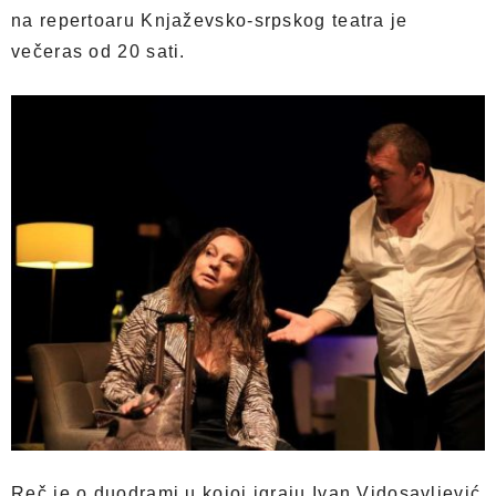
na repertoaru Knjaževsko-srpskog teatra je
večeras od 20 sati.
Reč je o duodrami u kojoj igraju Ivan Vidosavljević