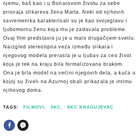
njemu, baš kao i u Bonarovom životu za sebe
prisvaja slikareva žena Marta. Neki od njihovih
savremenika karakterisali su je kao svojeglavu i
ljubomornu ženu koja mu je zadavala probleme.
Ovaj film predstavio ju je u malo drugačijem svetlu.
Naizgled stereotipna veza između slikara i
njegovog modela prerasla je u ljubav za ceo život
koja je tek na kraju bila formalizovana brakom.
Ona je bila model na većini njegovih dela, a kuća u
kojoj su živeli na Azurnoj obali prikazala je intimu
njihovog doma.
TAGS:
FILMOVI
,
SKC
,
SKC KRAGUJEVAC