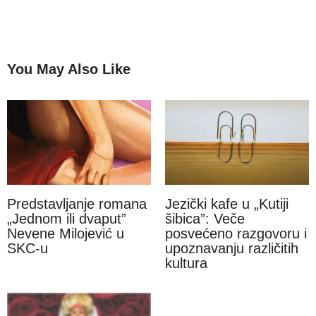
You May Also Like
Predstavljanje romana
Jezički kafe u „Kutiji
„Jednom ili dvaput”
šibica”: Veče
Nevene Milojević u
posvećeno razgovoru i
SKC-u
upoznavanju različitih
kultura