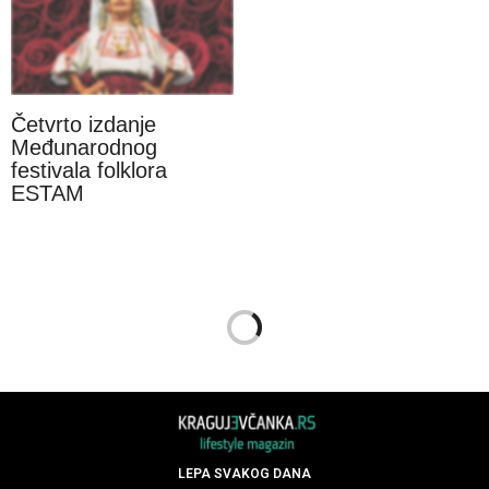
Četvrto izdanje
Međunarodnog
festivala folklora
ESTAM
LEPA SVAKOG DANA
05.07.2024.
Počela su letnja sniženja