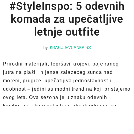
#StyleInspo: 5 odevnih
komada za upečatljive
letnje outfite
by
KRAGUJEVCANKA.RS
Prirodni materijali, lepršavi krojevi, boje ranog
jutra na plaži i nijansa zalazećeg sunca nad
morem, prugice, upečatljiva jednostavnost i
udobnost – jedini su modni trend na koji pristajemo
ovog leta. Ova sezona je u znaku odevnih
kombinacija koje ostavljaju utisak gde god se
pojavite, a još važnije, savršeno prate dobro
raspoloženje i osećaj slobode i mira koji donosi
leto.