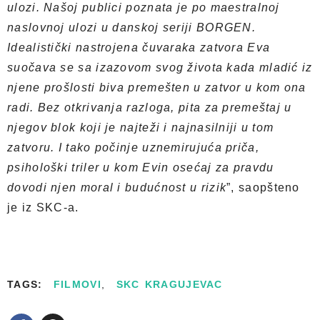
ulozi. Našoj publici poznata je po maestralnoj
naslovnoj ulozi u danskoj seriji BORGEN.
Idealistički nastrojena čuvaraka zatvora Eva
suočava se sa izazovom svog života kada mladić iz
njene prošlosti biva premešten u zatvor u kom ona
radi. Bez otkrivanja razloga, pita za premeštaj u
njegov blok koji je najteži i najnasilniji u tom
zatvoru. I tako počinje uznemirujuća priča,
psihološki triler u kom Evin osećaj za pravdu
dovodi njen moral i budućnost u rizik
”, saopšteno
je iz SKC-a.
TAGS:
FILMOVI
,
SKC KRAGUJEVAC