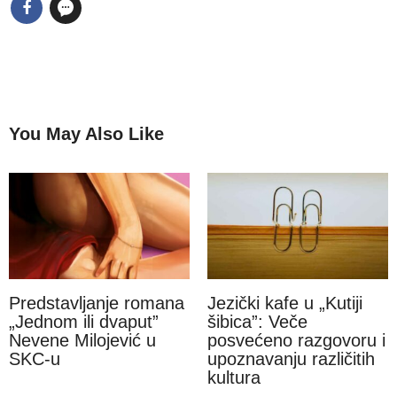
You May Also Like
Predstavljanje romana
Jezički kafe u „Kutiji
„Jednom ili dvaput”
šibica”: Veče
Nevene Milojević u
posvećeno razgovoru i
SKC-u
upoznavanju različitih
kultura