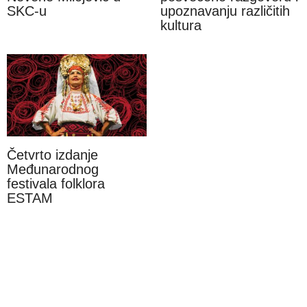
SKC-u
upoznavanju različitih
kultura
Četvrto izdanje
Međunarodnog
festivala folklora
ESTAM