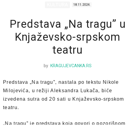
KULTURA
18.11.2024.
Predstava „Na tragu” u
Knjaževsko-srpskom
teatru
by
KRAGUJEVCANKA.RS
Predstava „Na tragu”, nastala po tekstu Nikole
Milojevića, u režiji Aleksandra Lukača, biće
izvedena sutra od 20 sati u Knjaževsko-srpskom
teatru.
„Na tragu” je predstava koja govori o pozorišnom
svetu iza scene, o svemu što publika ne vidi dok