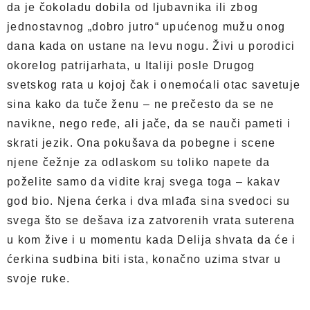
da je čokoladu dobila od ljubavnika ili zbog
jednostavnog „dobro jutro“ upućenog mužu onog
dana kada on ustane na levu nogu. Živi u porodici
okorelog patrijarhata, u Italiji posle Drugog
svetskog rata u kojoj čak i onemoćali otac savetuje
sina kako da tuče ženu – ne prečesto da se ne
navikne, nego ređe, ali jače, da se nauči pameti i
skrati jezik. Ona pokušava da pobegne i scene
njene čežnje za odlaskom su toliko napete da
poželite samo da vidite kraj svega toga – kakav
god bio. Njena ćerka i dva mlađa sina svedoci su
svega što se dešava iza zatvorenih vrata suterena
u kom žive i u momentu kada Delija shvata da će i
ćerkina sudbina biti ista, konačno uzima stvar u
svoje ruke.