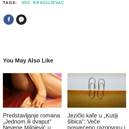
TAGS:
SKC KRAGUJEVAC
You May Also Like
Predstavljanje romana
Jezički kafe u „Kutiji
„Jednom ili dvaput”
šibica”: Veče
Nevene Milojević u
posvećeno razgovoru i