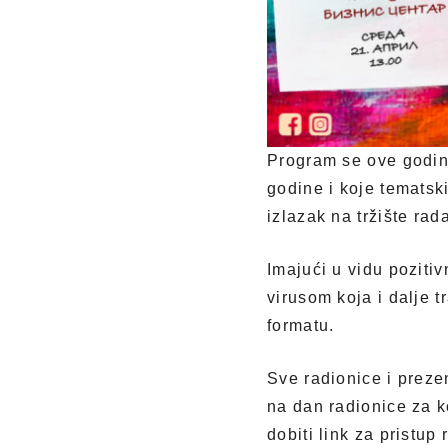
Program se ove godine
godine i koje tematsk
izlazak na tržište rad
Imajući u vidu pozitiv
virusom koja i dalje t
formatu.
Sve radionice i preze
na dan radionice za ko
dobiti link za pristup 