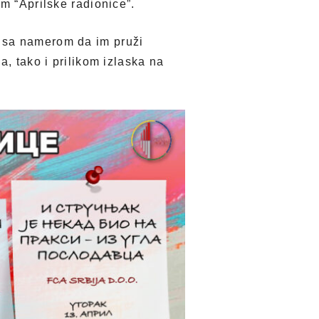
m “Aprilske radionice”.
, sa namerom da im pruži
, tako i prilikom izlaska na