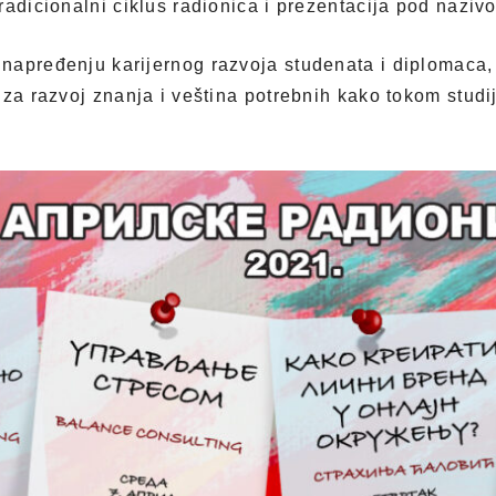
radicionalni ciklus radionica i prezentacija pod nazivo
napređenju karijernog razvoja studenata i diplomaca
za razvoj znanja i veština potrebnih kako tokom studija