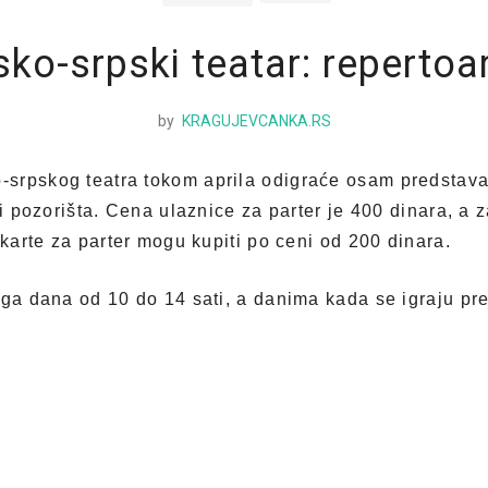
ko-srpski teatar: repertoar
by
KRAGUJEVCANKA.RS
srpskog teatra tokom aprila odigraće osam predstava
ci pozorišta. Cena ulaznice za parter je 400 dinara, a 
 karte za parter mogu kupiti po ceni od 200 dinara.
oga dana od 10 do 14 sati, a danima kada se igraju pr
021.
sati
(održano)