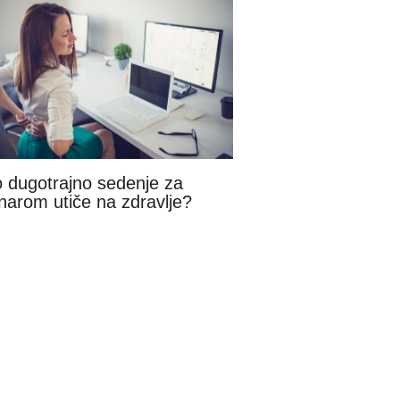
 dugotrajno sedenje za
narom utiče na zdravlje?