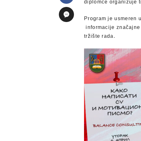
diplomce organizuje t
Program je usmeren u
informacije značajne 
tržište rada.