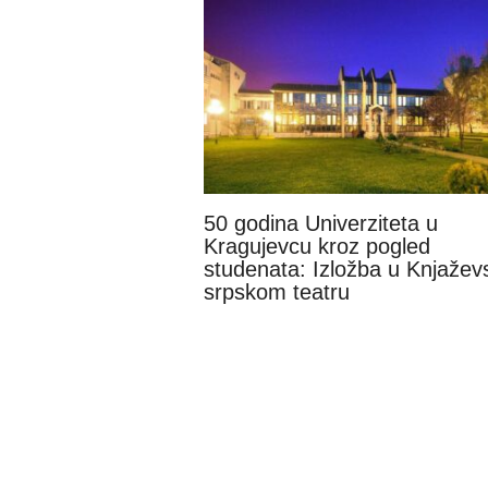
50 godina Univerziteta u
Kragujevcu kroz pogled
studenata: Izložba u Knjažev
srpskom teatru