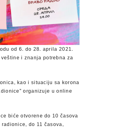
odu od 6. do 28. aprila 2021.
veštine i znanja potrebna za
onica, kao i situaciju sa korona
radionice” organizuje u online
nice biće otvorene do 10 časova
n radionice, do 11 časova,