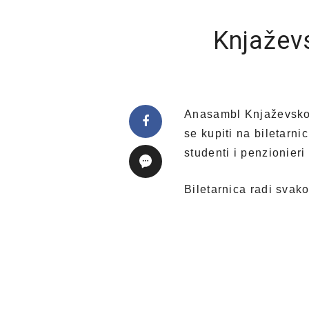
Knjaževs
Anasambl Knjaževsko-
se kupiti na biletarni
studenti i penzionieri
Biletarnica radi svak
sati.
Repertoar za april 2
Četvrtak, 1. april 19 