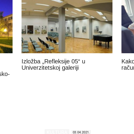
Izložba „Refleksije 05“ u
Kako
Univerzitetskoj galeriji
raču
sko-
KULTURA
03.04.2021.