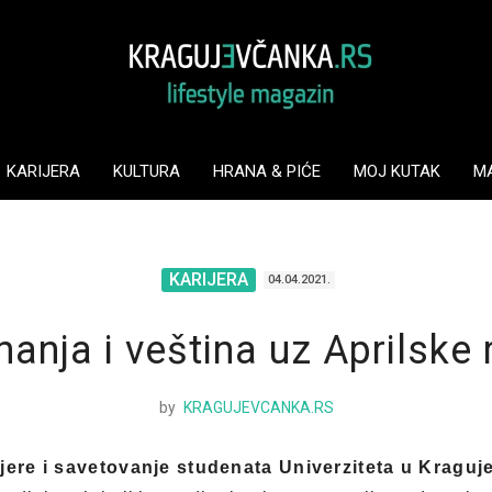
KARIJERA
KULTURA
HRANA & PIĆE
MOJ KUTAK
M
KARIJERA
04.04.2021.
nanja i veština uz Aprilske 
by
KRAGUJEVCANKA.RS
ijere i savetovanje studenata Univerziteta u Kraguj