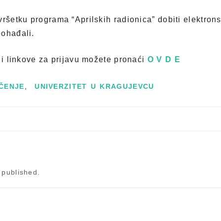
vršetku programa “Aprilskih radionica” dobiti elektron
pohađali.
e i linkove za prijavu možete pronaći
O V D E
ČENJE
,
UNIVERZITET U KRAGUJEVCU
 published.