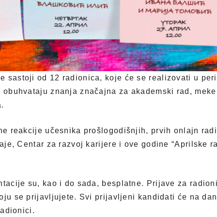
 sastoji od 12 radionica, koje će se realizovati u peri
i obuhvataju znanja značajna za akademski rad, meke 
a.
ne reakcije učesnika prošlogodišnjih, prvih onlajn radi
raje, Centar za razvoj karijere i ove godine “Aprilske 
ntacije su, kao i do sada, besplatne. Prijave za radio
ju se prijavljujete. Svi prijavljeni kandidati će na da
radionici.