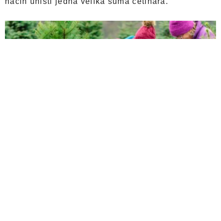
način uništi jedna velika šuma četinara.
Da bi zajedničkim snagama dali svoj doprinos
pošumljavanju i zaštititi životne sredine JKP