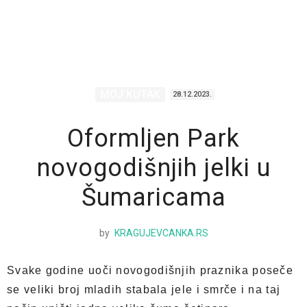
MOJ KUTAK
28.12.2023.
Oformljen Park
novogodišnjih jelki u
Šumaricama
by
KRAGUJEVCANKA.RS
Svake godine uoči novogodišnjih praznika poseče
se veliki broj mladih stabala jele i smrče i na taj