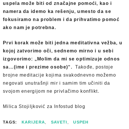
uspela može biti od značajne pomoći, kao i
namera da idemo ka rešenju, umesto da se
fokusiramo na problem i da prihvatimo pomoć
ako nam je potrebna.
Prvi korak može biti jedna meditativna vežba, u
kojoj zatvorimo oči, sednemo mirno i u sebi
izgovorimo: „Molim da mi se optimizuje odnos
sa…(ime i prezime osobe)“.
Takođe, postoje
brojne meditacije kojima svakodnevno možemo
negovati unutrašnji mir i samim tim učiniti da
svojom energijom ne privlačimo konflikt.
Milica Stojiljković za Infostud blog
TAGS:
KARIJERA
,
SAVETI
,
USPEH