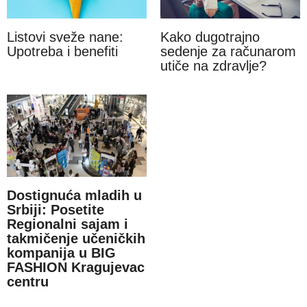
Listovi sveže nane:
Kako dugotrajno
Upotreba i benefiti
sedenje za računarom
utiče na zdravlje?
Dostignuća mladih u
Srbiji: Posetite
Regionalni sajam i
takmičenje učeničkih
kompanija u BIG
FASHION Kragujevac
centru