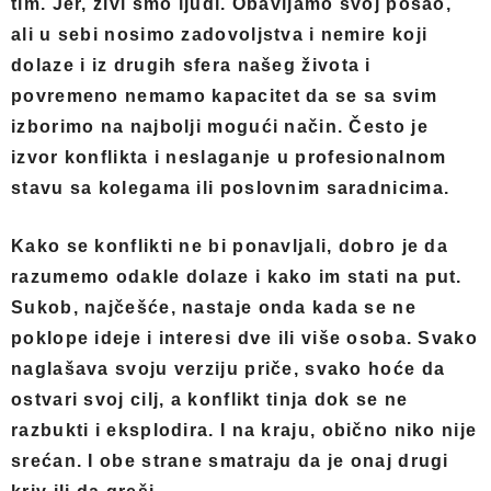
tim. Jer, živi smo ljudi. Obavljamo svoj posao,
ali u sebi nosimo zadovoljstva i nemire koji
dolaze i iz drugih sfera našeg života i
povremeno nemamo kapacitet da se sa svim
izborimo na najbolji mogući način. Često je
izvor konflikta i neslaganje u profesionalnom
stavu sa kolegama ili poslovnim saradnicima.
Kako se konflikti ne bi ponavljali, dobro je da
razumemo odakle dolaze i kako im stati na put.
Sukob, najčešće, nastaje onda kada se ne
poklope ideje i interesi dve ili više osoba. Svako
naglašava svoju verziju priče, svako hoće da
ostvari svoj cilj, a konflikt tinja dok se ne
razbukti i eksplodira. I na kraju, obično niko nije
srećan. I obe strane smatraju da je onaj drugi