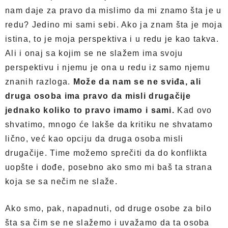
nam daje za pravo da mislimo da mi znamo šta je u
redu? Jedino mi sami sebi. Ako ja znam šta je moja
istina, to je moja perspektiva i u redu je kao takva.
Ali i onaj sa kojim se ne slažem ima svoju
perspektivu i njemu je ona u redu iz samo njemu
znanih razloga.
Može da nam se ne sviđa, ali
druga osoba ima pravo da misli drugačije
jednako koliko to pravo imamo i sami.
Kad ovo
shvatimo, mnogo će lakše da kritiku ne shvatamo
lično, već kao opciju da druga osoba misli
drugačije. Time možemo sprečiti da do konflikta
uopšte i dođe, posebno ako smo mi baš ta strana
koja se sa nečim ne slaže.
Ako smo, pak, napadnuti, od druge osobe za bilo
šta sa čim se ne slažemo i uvažamo da ta osoba