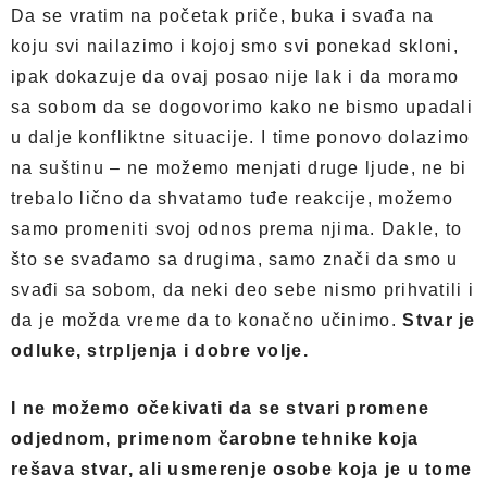
Da se vratim na početak priče, buka i svađa na
koju svi nailazimo i kojoj smo svi ponekad skloni,
ipak dokazuje da ovaj posao nije lak i da moramo
sa sobom da se dogovorimo kako ne bismo upadali
u dalje konfliktne situacije. I time ponovo dolazimo
na suštinu – ne možemo menjati druge ljude, ne bi
trebalo lično da shvatamo tuđe reakcije, možemo
samo promeniti svoj odnos prema njima. Dakle, to
što se svađamo sa drugima, samo znači da smo u
svađi sa sobom, da neki deo sebe nismo prihvatili i
da je možda vreme da to konačno učinimo.
Stvar je
odluke, strpljenja i dobre volje.
I ne možemo očekivati da se stvari promene
odjednom, primenom čarobne tehnike koja
rešava stvar, ali usmerenje osobe koja je u tome