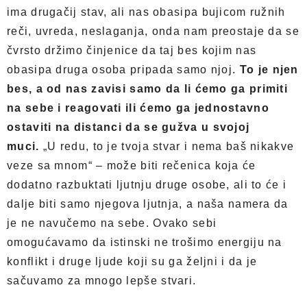
ima drugačij stav, ali nas obasipa bujicom ružnih
reči, uvreda, neslaganja, onda nam preostaje da se
čvrsto držimo činjenice da taj bes kojim nas
obasipa druga osoba pripada samo njoj.
To je njen
bes, a od nas zavisi samo da li ćemo ga primiti
na sebe i reagovati ili ćemo ga jednostavno
ostaviti na distanci da se gužva u svojoj
muci.
„U redu, to je tvoja stvar i nema baš nikakve
veze sa mnom“ – može biti rečenica koja će
dodatno razbuktati ljutnju druge osobe, ali to će i
dalje biti samo njegova ljutnja, a naša namera da
je ne navučemo na sebe. Ovako sebi
omogućavamo da istinski ne trošimo energiju na
konflikt i druge ljude koji su ga željni i da je
sačuvamo za mnogo lepše stvari.