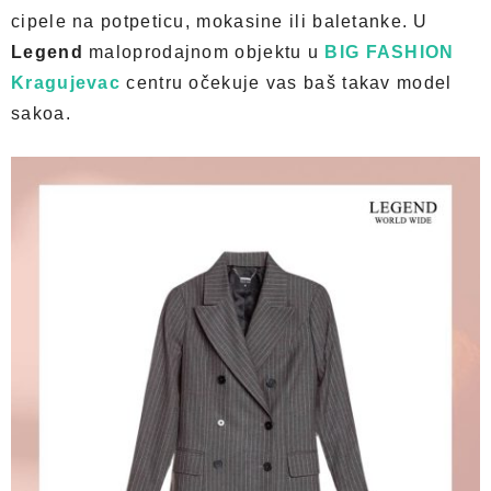
cipele na potpeticu, mokasine ili baletanke. U
Legend
maloprodajnom objektu u
BIG FASHION
Kragujevac
centru očekuje vas baš takav model
sakoa.