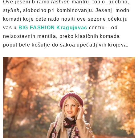
Ove jeseni biramo
fashion
mantru: toplo, udobno,
stylish
, slobodno pri kombinovanju. Jesenji modni
komadi koje ćete rado nositi ove sezone očekuju
vas u
BIG FASHION Kragujevac
centru – od
neizostavnih mantila, preko klasičnih komada
poput bele košulje do sakoa upečatljivih krojeva.