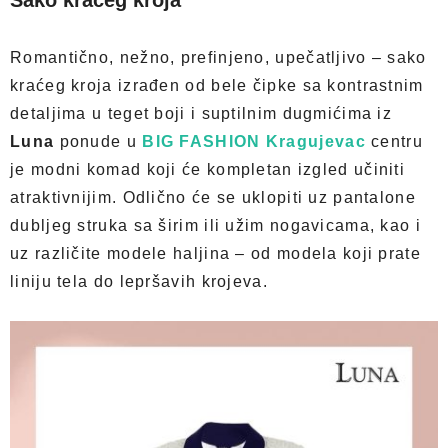
Sako kraćeg kroja
Romantično, nežno, prefinjeno, upečatljivo – sako
kraćeg kroja izrađen od bele čipke sa kontrastnim
detaljima u teget boji i suptilnim dugmićima iz
Luna
ponude u
BIG FASHION Kragujevac
centru
je modni komad koji će kompletan izgled učiniti
atraktivnijim. Odlično će se uklopiti uz pantalone
dubljeg struka sa širim ili užim nogavicama, kao i
uz različite modele haljina – od modela koji prate
liniju tela do lepršavih krojeva.