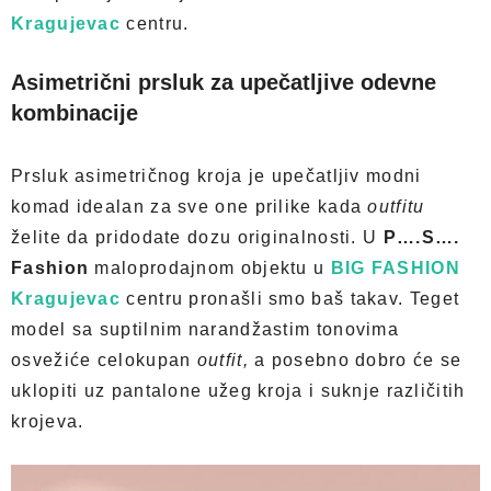
Kragujevac
centru.
Asimetrični prsluk za upečatljive odevne
kombinacije
Prsluk asimetričnog kroja je upečatljiv modni
komad idealan za sve one prilike kada
outfitu
želite da pridodate dozu originalnosti. U
P….S….
Fashion
maloprodajnom objektu u
BIG FASHION
Kragujevac
centru pronašli smo baš takav. Teget
model sa suptilnim narandžastim tonovima
osvežiće celokupan
outfit,
a posebno dobro će se
uklopiti uz pantalone užeg kroja i suknje različitih
krojeva.