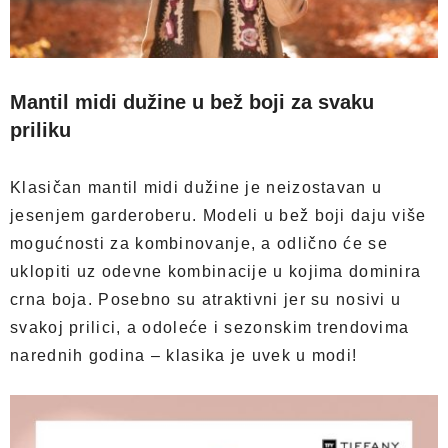
Mantil midi dužine u bež boji za svaku
priliku
Klasičan mantil midi dužine je neizostavan u
jesenjem garderoberu. Modeli u bež boji daju više
mogućnosti za kombinovanje, a odlično će se
uklopiti uz odevne kombinacije u kojima dominira
crna boja. Posebno su atraktivni jer su nosivi u
svakoj prilici, a odoleće i sezonskim trendovima
narednih godina – klasika je uvek u modi!