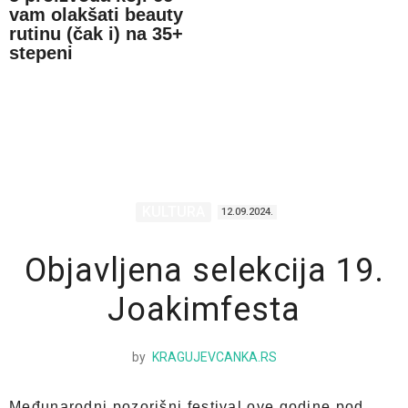
vam olakšati beauty
rutinu (čak i) na 35+
stepeni
KULTURA
12.09.2024.
Objavljena selekcija 19.
Joakimfesta
by
KRAGUJEVCANKA.RS
Međunarodni pozorišni festival ove godine pod