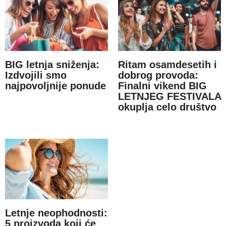
BIG letnja sniženja:
Ritam osamdesetih i
Izdvojili smo
dobrog provoda:
najpovoljnije ponude
Finalni vikend BIG
LETNJEG FESTIVALA
okuplja celo društvo
Letnje neophodnosti:
5 proizvoda koji će