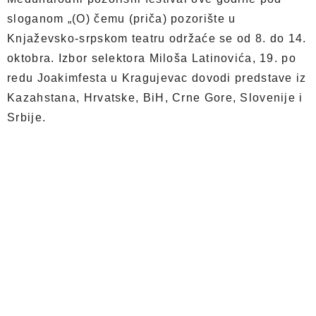
sloganom „(O) čemu (priča) pozorište u
Knjaževsko-srpskom teatru održaće se od 8. do 14.
oktobra. Izbor selektora Miloša Latinovića, 19. po
redu Joakimfesta u Kragujevac dovodi predstave iz
Kazahstana, Hrvatske, BiH, Crne Gore, Slovenije i
Srbije.