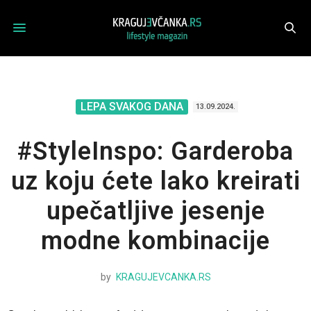
LEPA SVAKOG DANA
13.09.2024.
#StyleInspo: Garderoba
uz koju ćete lako kreirati
upečatljive jesenje
modne kombinacije
by
KRAGUJEVCANKA.RS