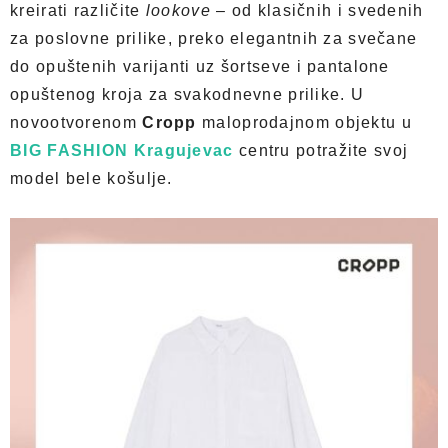
kreirati različite
lookove
– od klasičnih i svedenih
za poslovne prilike, preko elegantnih za svečane
do opuštenih varijanti uz šortseve i pantalone
opuštenog kroja za svakodnevne prilike. U
novootvorenom
Cropp
maloprodajnom objektu u
BIG FASHION Kragujevac
centru potražite svoj
model bele košulje.