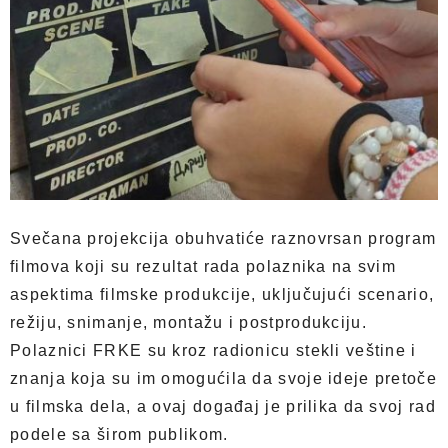
Svečana projekcija obuhvatiće raznovrsan program
filmova koji su rezultat rada polaznika na svim
aspektima filmske produkcije, uključujući scenario,
režiju, snimanje, montažu i postprodukciju.
Polaznici FRKE su kroz radionicu stekli veštine i
znanja koja su im omogućila da svoje ideje pretoče
u filmska dela, a ovaj događaj je prilika da svoj rad
podele sa širom publikom.