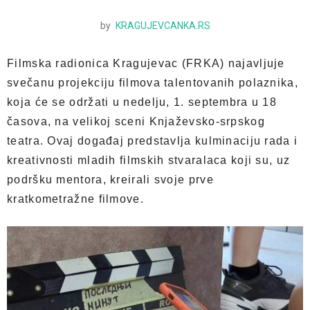
by
KRAGUJEVCANKA.RS
Filmska radionica Kragujevac (FRKA) najavljuje
svečanu projekciju filmova talentovanih polaznika,
koja će se održati u nedelju, 1. septembra u 18
časova, na velikoj sceni Knjaževsko-srpskog
teatra. Ovaj događaj predstavlja kulminaciju rada i
kreativnosti mladih filmskih stvaralaca koji su, uz
podršku mentora, kreirali svoje prve
kratkometražne filmove.