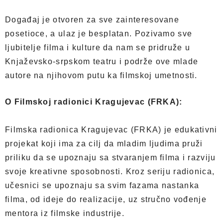
Događaj je otvoren za sve zainteresovane
posetioce, a ulaz je besplatan. Pozivamo sve
ljubitelje filma i kulture da nam se pridruže u
Knjaževsko-srpskom teatru i podrže ove mlade
autore na njihovom putu ka filmskoj umetnosti.
O Filmskoj radionici Kragujevac (FRKA):
Filmska radionica Kragujevac (FRKA) je edukativni
projekat koji ima za cilj da mladim ljudima pruži
priliku da se upoznaju sa stvaranjem filma i razviju
svoje kreativne sposobnosti. Kroz seriju radionica,
učesnici se upoznaju sa svim fazama nastanka
filma, od ideje do realizacije, uz stručno vođenje
mentora iz filmske industrije.