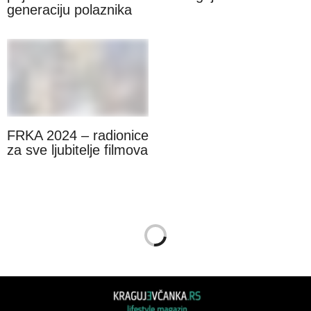
prijave za novu
u Kragujevacu
generaciju polaznika
FRKA 2024 – radionice
za sve ljubitelje filmova