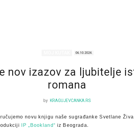
MOJ KUTAK
06.10.2024.
e nov izazov za ljubitelje is
romana
by
KRAGUJEVCANKA.RS
oručujemo novu knjigu naše sugrađanke Svetlane Živan
rodukciji
IP „Bookland“
iz Beograda.