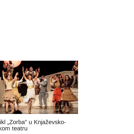
ikl „Zorba” u Knjaževsko-
kom teatru