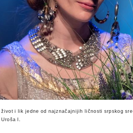
ivot i lik jedne od najznačajnijih ličnosti srpskog sr
 Uroša I.