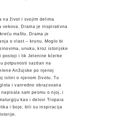
a na život i svojim delima
na vekova. Drama je inspirativna
okreću maštu. Drama je
nja o vlast – krunu. Moglo bi
 sinovima, unuku, kroz istorijske
 postoji i lik Jelenine kćerke
e u potpunosti sazdan na
 Jelene Anžujske po njenoj
j istini o njenom životu. Tu
oliglota i vanredno obrazovana
, napisala sam pesmu o njoj, i
maturgiju kao i delovi Tropara
a i boje, bili su inspiracija
storije.