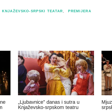
KNJAŽEVSKO-SRPSKI TEATAR
,
PREMIJERA
šne
„Ljubavnice” danas i sutra u
Mjuz
m
Knjaževsko-srpskom teatru
srps