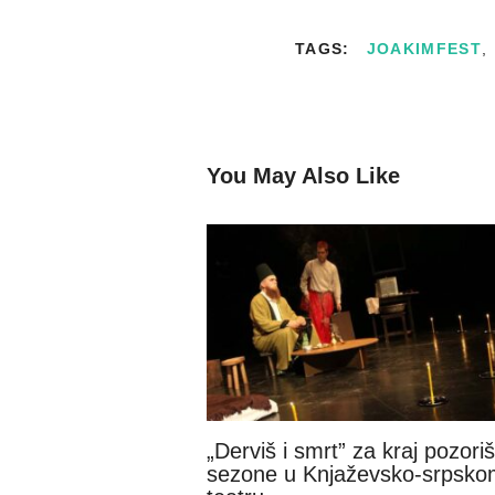
TAGS:
JOAKIMFEST
,
You May Also Like
„Derviš i smrt” za kraj pozori
sezone u Knjaževsko-srpsko