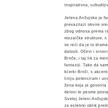
inspirativna, uzbudlji
Jelena Anžujska je fas
prevazilazi okvire sre
zbog odnosa prema ist
mozaičke strukture, 
se reći da je to drama
datosti. Očevi i sinov
Brnče, i taj lik za me
fantaziji. Tako da sam
kćerki Brnči, s akcen
liniju potenciram i uv
žena koja je govorila
delovi te pesme posta
Svetoj Jeleni Anžujsk
za estetski oblik pred