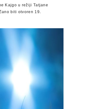
e Kajgo u režiji Tatjane
ano biti otvoren 19.