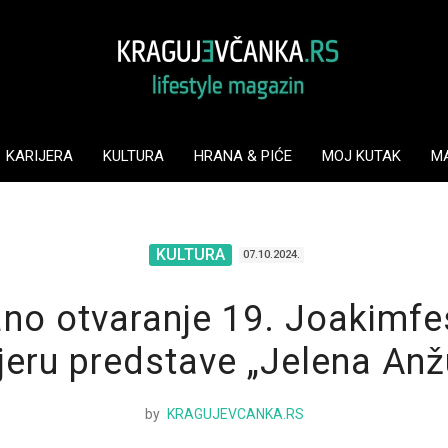
KARIJERA
KULTURA
HRANA & PIĆE
MOJ KUTAK
M
KULTURA
07.10.2024.
no otvaranje 19. Joakimfe
jeru predstave „Jelena Anž
by
KRAGUJEVCANKA.RS