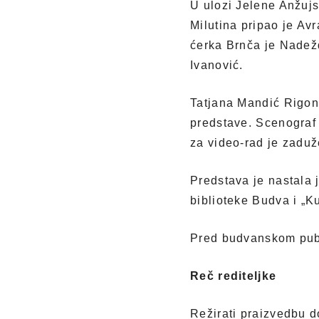
U ulozi Jelene Anžujsk
Milutina pripao je Av
ćerka Brnča je Nadežd
Ivanović.
Tatjana Mandić Rigona
predstave. Scenograf 
za video-rad je zaduž
Predstava je nastala 
biblioteke Budva i „K
Pred budvanskom publ
Reč rediteljke
Režirati praizvedbu 