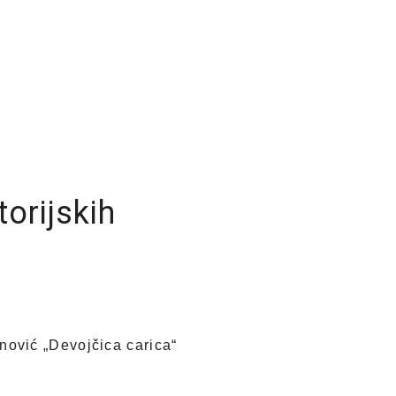
torijskih
ović „Devojčica carica“