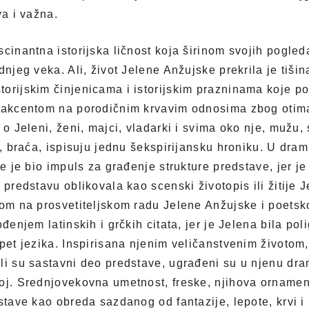
va i važna.
cinantna istorijska ličnost koja širinom svojih pogled
dnjeg veka. Ali, život Jelene Anžujske prekrila je tiši
orijskim činjenicama i istorijskim prazninama koje p
s akcentom na porodičnim krvavim odnosima zbog otima
 o Jeleni, ženi, majci, vladarki i svima oko nje, mužu,
i, braća, ispisuju jednu šekspirijansku hroniku. U drami
ne je bio impuls za građenje strukture predstave, jer j
 predstavu oblikovala kao scenski životopis ili žitije
tom na prosvetiteljskom radu Jelene Anžujske i poetsko
ođenjem latinskih i grčkih citata, jer je Jelena bila p
 pet jezika. Inspirisana njenim veličanstvenim životom
li su sastavni deo predstave, ugrađeni su u njenu dra
oj. Srednjovekovna umetnost, freske, njihova ornamentik
stave kao obreda sazdanog od fantazije, lepote, krvi i i