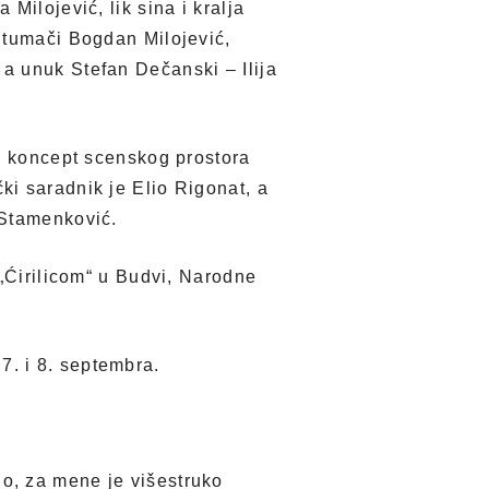
Milojević, lik sina i kralja
 tumači Bogdan Milojević,
a unuk Stefan Dečanski – Ilija
 i koncept scenskog prostora
i saradnik je Elio Rigonat, a
 Stamenković.
 „Ćirilicom“ u Budvi, Narodne
. i 8. septembra.
o, za mene je višestruko