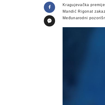
Kragujevačka premijer
Mandić Rigonat zakaza
Međunarodni pozorišni