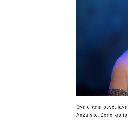
Ova drama osvetljava ž
Anžujske, žene kralja