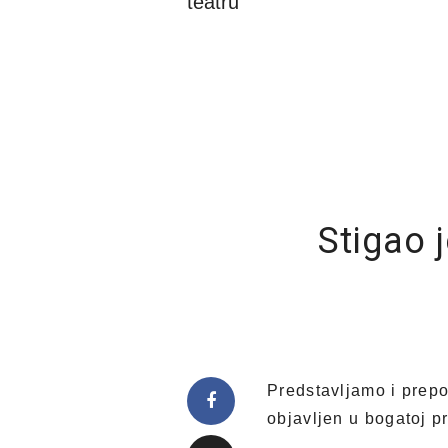
teatru
Stigao j
Predstavljamo i prep
objavljen u bogatoj p