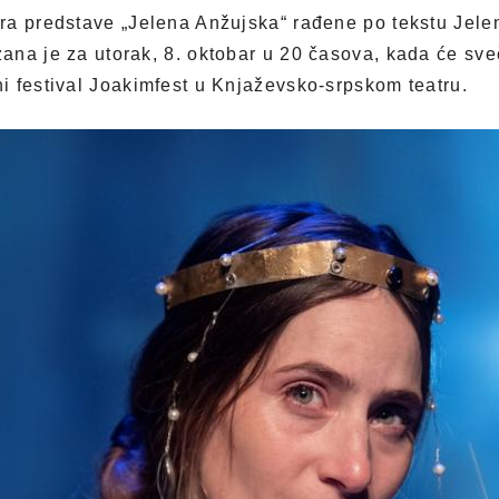
a predstave „Jelena Anžujska“ rađene po tekstu Jelen
na je za utorak, 8. oktobar u 20 časova, kada će sveč
 festival Joakimfest u Knjaževsko-srpskom teatru.