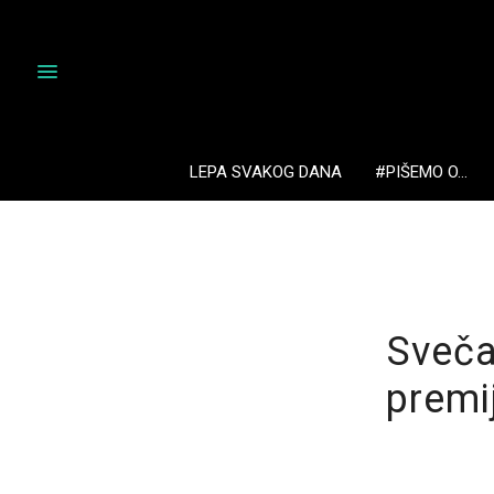
LEPA SVAKOG DANA
#PIŠEMO O…
Sveča
premi