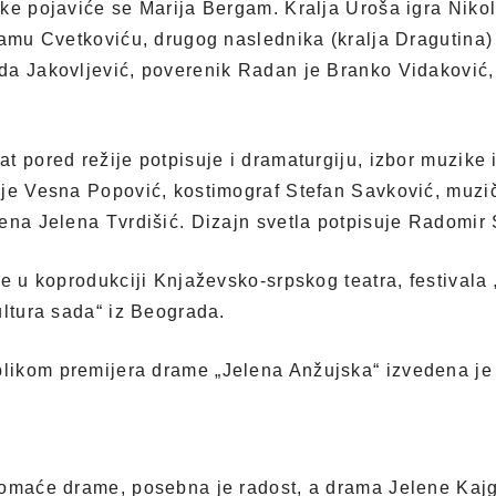
e pojaviće se Marija Bergam. Kralja Uroša igra Nikola 
ramu Cvetkoviću, drugog naslednika (kralja Dragutina)
a Jakovljević, poverenik Radan je Branko Vidaković, 
t pored režije potpisuje i dramaturgiju, izbor muzike
je Vesna Popović, kostimograf Stefan Savković, muzičk
ena Jelena Tvrdišić. Dizajn svetla potpisuje Radomir
je u koprodukciji Knjaževsko-srpskog teatra, festivala
ultura sada“ iz Beograda.
ikom premijera drame „Jelena Anžujska“ izvedena je 7
domaće drame, posebna je radost, a drama Jelene Kajg