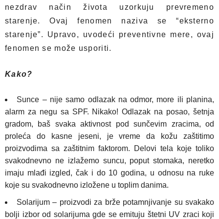
nezdrav način života uzorkuju prevremeno
starenje. Ovaj fenomen naziva se “eksterno
starenje”. Upravo, uvodeći preventivne mere, ovaj
fenomen se može usporiti.
Kako?
Sunce – nije samo odlazak na odmor, more ili planina,
alarm za negu sa SPF. Nikako! Odlazak na posao, šetnja
gradom, baš svaka aktivnost pod sunčevim zracima, od
proleća do kasne jeseni, je vreme da kožu zaštitimo
proizvodima sa zaštitnim faktorom. Delovi tela koje toliko
svakodnevno ne izlažemo suncu, poput stomaka, neretko
imaju mlađi izgled, čak i do 10 godina, u odnosu na ruke
koje su svakodnevno izložene u toplim danima.
Solarijum – proizvodi za brže potamnjivanje su svakako
bolji izbor od solarijuma gde se emituju štetni UV zraci koji