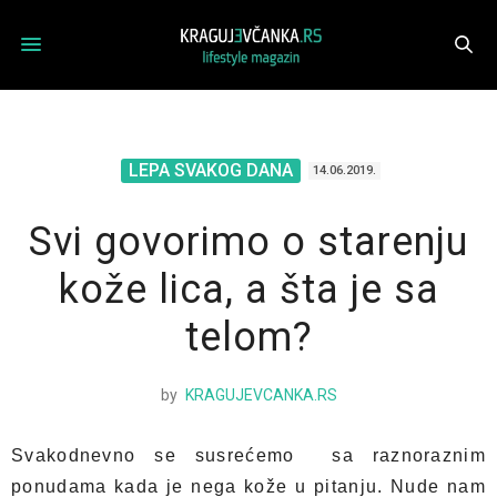
LEPA SVAKOG DANA
14.06.2019.
Svi govorimo o starenju
kože lica, a šta je sa
telom?
by
KRAGUJEVCANKA.RS
Svakodnevno se susrećemo sa raznoraznim
ponudama kada je nega kože u pitanju. Nude nam