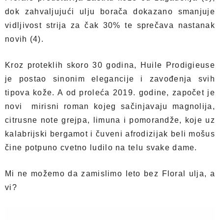
dok zahvaljujući ulju borača dokazano smanjuje
vidljivost strija za čak 30% te sprečava nastanak
novih (4).
Kroz proteklih skoro 30 godina, Huile Prodigieuse
je postao sinonim elegancije i zavođenja svih
tipova kože. A od proleća 2019. godine, započet je
novi
mirisni roman kojeg sačinjavaju magnolija,
citrusne note grejpa, limuna i pomorandže, koje uz
kalabrijski bergamot i čuveni afrodizijak beli mošus
čine potpuno cvetno ludilo na telu svake dame.
Mi ne možemo da zamislimo leto bez Floral ulja, a
vi?