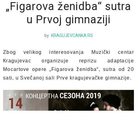
„Figarova ženidba“ sutra
u Prvoj gimnaziji
by
KRAGUJEVCANKA.RS
Zbog velikog interesovanja Muzički centar
Кragujevac organizuje reprizu adaptacije
Mocartove opere „Figarova ženidba“, sutra od 20
sati, u Svečanoj sali Prve kragujevačke gimnazije.