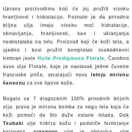
Upravo proizvodima koji će joj pružiti visoku
hranljivost i hidrataciju. Poznato je da prirodna
biljna ulja imaju visoku moć hidratacije,
obnavljanja, hranljivosti, kao i uklanjanja
nedostataka na telu. Proizvod koji će koži tela, a
ujedno i kosi pružiti kompletan svakodnevni
tretman jeste
Huile Prodigieuse Florale
, Čarobno
suvo ulje Florale, koje je nastavak jedne čuvene
francuske priče, stvarajući novu
letnju mirisnu
šansonu
za sve tipove kože.
Bogato sa 7 dragocenih 100% prirodnih biljnih
ulja, prava je mirisna bomba za negu tela koja će
koži pomoći da što duže ostane mlada. Dok
Tsubaki
ulje hidrira kožu i podstiče formiranje
kolagena,
arganovo
ulje je obnavlja, ulje