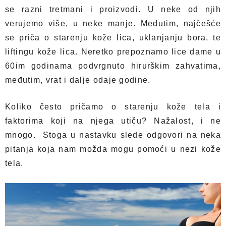
se razni tretmani i proizvodi. U neke od njih
verujemo više, u neke manje. Međutim, najčešće
se priča o starenju kože lica, uklanjanju bora, te
liftingu kože lica. Neretko prepoznamo lice dame u
60im godinama podvrgnuto hirurškim zahvatima,
međutim, vrat i dalje odaje godine.
Koliko često pričamo o starenju kože tela i
faktorima koji na njega utiču? Nažalost, i ne
mnogo. Stoga u nastavku slede odgovori na neka
pitanja koja nam možda mogu pomoći u nezi kože
tela.