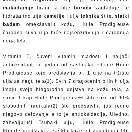
makadamije
hrani, a ulje
borača
zaglađuje, te
hidratantno ulje
kamelije
i ulje
lešnika
štite,
slatki
badem
omekšavaju kožu, Huile Prodigieuse
čarobna suva ulja biće najsenzitivnija i čarobnija
nega tela.
Vitamin E, čuveni vitamin mladosti i najjači
antioksidant, je jedan od sastojaka edicije Huile
Prodigieuse koje predstavlja br. 1 ulje na tržištu
ulja za negu tela(1). Svih 7 dragocenih biljnih ulja
imaju svoja blagorodna dejstva na kožu tela, a
samo 1 kap Huile Prodigieuse® štiti kožu od 90%
slobodnih radikala(2) što predsatvlja još jedno
njegovo delovanje a to je antioksidacija. Ujedno,
zahvaljujući Tsubaki ulju, Huile Prodigieuse
Florale predstavlja zaštitu kože od zagađenja (3),