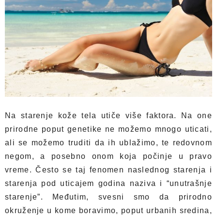
Na starenje kože tela utiče više faktora. Na one
prirodne poput genetike ne možemo mnogo uticati,
ali se možemo truditi da ih ublažimo, te redovnom
negom, a posebno onom koja počinje u pravo
vreme. Često se taj fenomen naslednog starenja i
starenja pod uticajem godina naziva i “unutrašnje
starenje”. Međutim, svesni smo da prirodno
okruženje u kome boravimo, poput urbanih sredina,