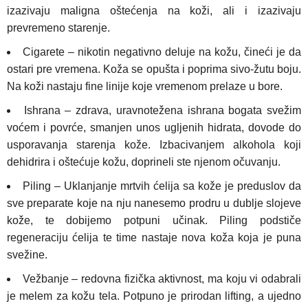
izazivaju maligna oštećenja na koži, ali i izazivaju
prevremeno starenje.
Cigarete – nikotin negativno deluje na kožu, čineći je da
ostari pre vremena. Koža se opušta i poprima sivo-žutu boju.
Na koži nastaju fine linije koje vremenom prelaze u bore.
Ishrana – zdrava, uravnotežena ishrana bogata svežim
voćem i povrće, smanjen unos ugljenih hidrata, dovode do
usporavanja starenja kože. Izbacivanjem alkohola koji
dehidrira i oštećuje kožu, doprineli ste njenom očuvanju.
Piling – Uklanjanje mrtvih ćelija sa kože je preduslov da
sve preparate koje na nju nanesemo prodru u dublje slojeve
kože, te dobijemo potpuni učinak. Piling podstiče
regeneraciju ćelija te time nastaje nova koža koja je puna
svežine.
Vežbanje – redovna fizička aktivnost, ma koju vi odabrali
je melem za kožu tela. Potpuno je prirodan lifting, a ujedno