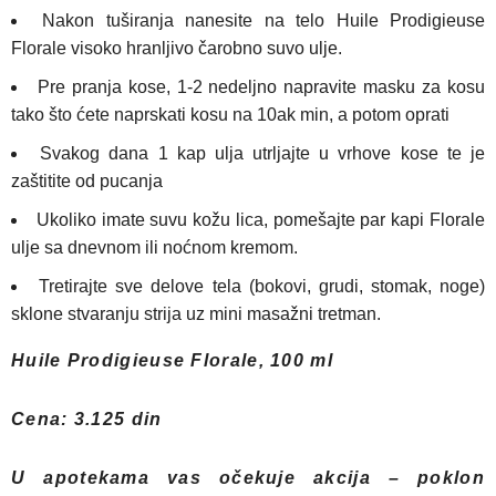
Nakon tuširanja nanesite na telo Huile Prodigieuse
Florale visoko hranljivo čarobno suvo ulje.
Pre pranja kose, 1-2 nedeljno napravite masku za kosu
tako što ćete naprskati kosu na 10ak min, a potom oprati
Svakog dana 1 kap ulja utrljajte u vrhove kose te je
zaštitite od pucanja
Ukoliko imate suvu kožu lica, pomešajte par kapi Florale
ulje sa dnevnom ili noćnom kremom.
Tretirajte sve delove tela (bokovi, grudi, stomak, noge)
sklone stvaranju strija uz mini masažni tretman.
Huile Prodigieuse Florale, 100 ml
Cena: 3.125 din
U apotekama vas očekuje akcija – poklon