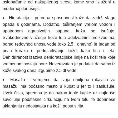
oslobađanje od nakupljenog stresa kome smo izloženi u
modernoj današnjici.
Hidratacija – prirodna sposobnost kože da zadrži vlagu
opada s godinama. Dodatno, tuširanjem vrelom vodom i
upotrebom agresivnijih sapuna, koža se isušuje.
Svakodnevno vlaženje kože tela adekvatnim proizvodima,
pored redovnog unosa vode (oko 2.5 l dnevno) je jedan od
prvih koraka u podmlađivanju kože, kako lica i tela.
Dehidriranost izaziva dehidratacijske linije na koži tela koje
vremenom postaju bore. Neverovatan je podatak da samo iz
kože svakog dana izgubimo 2.5 dl vode!
Masaža – verujemo da tvoja omiljena rukavica za
masažu ima počasno mesto u kupatilu jer to i zaslužuje.
Uvek čista, spremna je da nakon tople kupke uz
najlepše
suvo ulje
podstakne cirkulaciju na tvom telu, te doprinese
uklanjanju nedostataka na koži, poput strija.