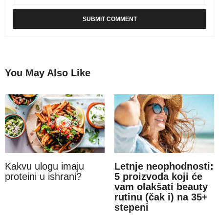
You May Also Like
Kakvu ulogu imaju
Letnje neophodnosti:
proteini u ishrani?
5 proizvoda koji će
vam olakšati beauty
rutinu (čak i) na 35+
stepeni