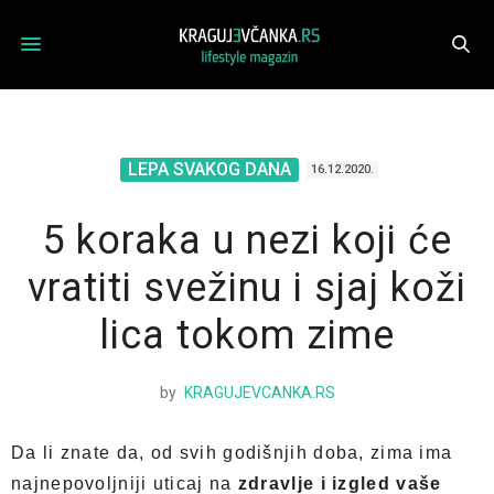
LEPA SVAKOG DANA
16.12.2020.
5 koraka u nezi koji će
vratiti svežinu i sjaj koži
lica tokom zime
by
KRAGUJEVCANKA.RS
Da li znate da, od svih godišnjih doba, zima ima
najnepovoljniji uticaj na
zdravlje i izgled vaše