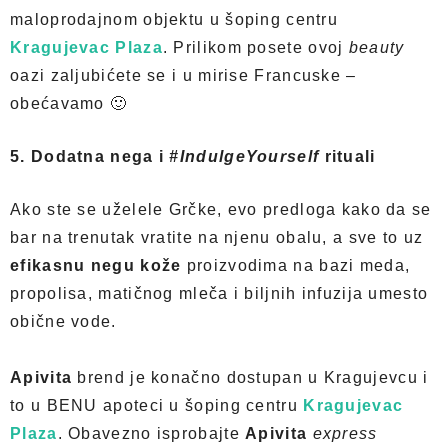
maloprodajnom objektu u šoping centru
Kragujevac Plaza
. Prilikom posete ovoj
beauty
oazi zaljubićete se i u mirise Francuske –
obećavamo 🙂
5. Dodatna nega i
#IndulgeYourself
rituali
Ako ste se uželele Grčke, evo predloga kako da se
bar na trenutak vratite na njenu obalu, a sve to uz
efikasnu negu kože
proizvodima na bazi meda,
propolisa, matičnog mleča i biljnih infuzija umesto
obične vode.
Apivita
brend je konačno dostupan u Kragujevcu i
to u BENU apoteci u šoping centru
Kragujevac
Plaza
. Obavezno isprobajte
Apivita
express