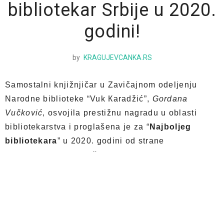
bibliotekar Srbije u 2020.
godini!
by
KRAGUJEVCANKA.RS
Samostalni knjižnjičar u Zavičajnom odeljenju
Narodne biblioteke “Vuk Кaradžić”,
Gordana
Vučković
, osvojila prestižnu nagradu u oblasti
bibliotekarstva i proglašena je za “
Najboljeg
bibliotekara
” u 2020. godini od strane
Bibliotekarskog društva Srbije
.