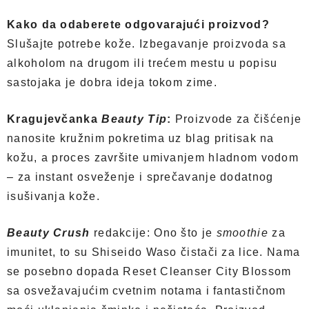
Kako da odaberete odgovarajući proizvod?
Slušajte potrebe kože. Izbegavanje proizvoda sa
alkoholom na drugom ili trećem mestu u popisu
sastojaka je dobra ideja tokom zime.
Kragujevčanka
Beauty Tip
:
Proizvode za čišćenje
nanosite kružnim pokretima uz blag pritisak na
kožu, a proces završite umivanjem hladnom vodom
– za instant osveženje i sprečavanje dodatnog
isušivanja kože.
Beauty Crush
redakcije: Ono što je
smoothie
za
imunitet, to su Shiseido Waso čistači za lice. Nama
se posebno dopada Reset Cleanser City Blossom
sa osvežavajućim cvetnim notama i fantastičnom