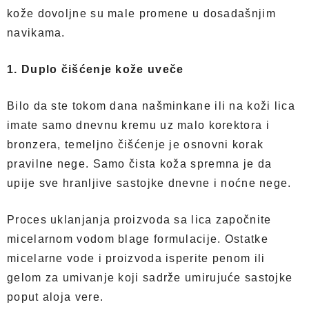
kože dovoljne su male promene u dosadašnjim
navikama.
1. Duplo čišćenje kože uveče
Bilo da ste tokom dana našminkane ili na koži lica
imate samo dnevnu kremu uz malo korektora i
bronzera, temeljno čišćenje je osnovni korak
pravilne nege. Samo čista koža spremna je da
upije sve hranljive sastojke dnevne i noćne nege.
Proces uklanjanja proizvoda sa lica započnite
micelarnom vodom blage formulacije. Ostatke
micelarne vode i proizvoda isperite penom ili
gelom za umivanje koji sadrže umirujuće sastojke
poput aloja vere.