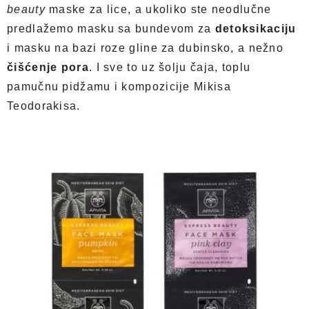
beauty
maske za lice, a ukoliko ste neodlučne
predlažemo masku sa bundevom za
detoksikaciju
i masku na bazi roze gline za dubinsko, a nežno
čišćenje pora
. I sve to uz šolju čaja, toplu
pamučnu pidžamu i kompozicije Mikisa
Teodorakisa.