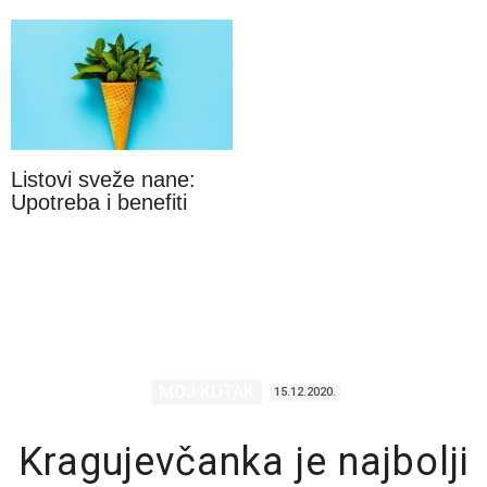
Listovi sveže nane:
Upotreba i benefiti
MOJ KUTAK
15.12.2020.
Kragujevčanka je najbolji