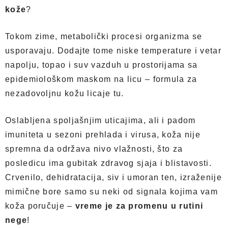
kože
?
Tokom zime, metabolički procesi organizma se
usporavaju. Dodajte tome niske temperature i vetar
napolju, topao i suv vazduh u prostorijama sa
epidemiološkom maskom na licu – formula za
nezadovoljnu kožu licaje tu.
Oslabljena spoljašnjim uticajima, ali i padom
imuniteta u sezoni prehlada i virusa, koža nije
spremna da održava nivo vlažnosti, što za
posledicu ima gubitak zdravog sjaja i blistavosti.
Crvenilo, dehidratacija, siv i umoran ten, izraženije
mimične bore samo su neki od signala kojima vam
koža poručuje –
vreme je za promenu u rutini
nege
!