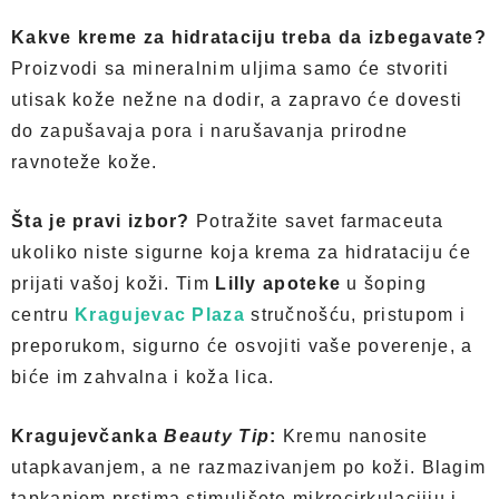
Kakve kreme za hidrataciju treba da izbegavate?
Proizvodi sa mineralnim uljima samo će stvoriti
utisak kože nežne na dodir, a zapravo će dovesti
do zapušavaja pora i narušavanja prirodne
ravnoteže kože.
Šta je pravi izbor?
Potražite savet farmaceuta
ukoliko niste sigurne koja krema za hidrataciju će
prijati vašoj koži. Tim
Lilly apoteke
u šoping
centru
Kragujevac Plaza
stručnošću, pristupom i
preporukom, sigurno će osvojiti vaše poverenje, a
biće im zahvalna i koža lica.
Kragujevčanka
Beauty Tip
:
Kremu nanosite
utapkavanjem, a ne razmazivanjem po koži. Blagim
tapkanjem prstima stimulišete mikrocirkulacijiu i