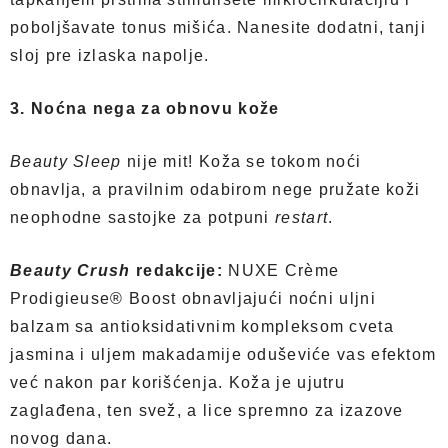
poboljšavate tonus mišića. Nanesite dodatni, tanji
sloj pre izlaska napolje.
3. Noćna nega za obnovu kože
Beauty Sleep
nije mit! Koža se tokom noći
obnavlja, a pravilnim odabirom nege pružate koži
neophodne sastojke za potpuni
restart
.
Beauty Crush
redakcije:
NUXE Crème
Prodigieuse® Boost obnavljajući noćni uljni
balzam sa antioksidativnim kompleksom cveta
jasmina i uljem makadamije oduševiće vas efektom
već nakon par korišćenja. Koža je ujutru
zaglađena, ten svež, a lice spremno za izazove
novog dana.