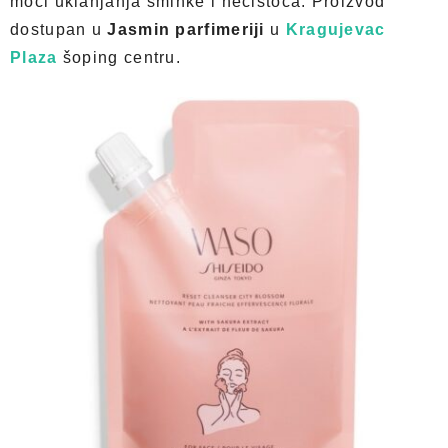
moći uklanjanja šminke i nečistoća. Proizvod
dostupan u
Jasmin parfimeriji
u
Kragujevac
Plaza
šoping centru.