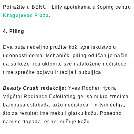
Potražite u BENU i Lilly apotekama u šoping centru
Kragujevac Plaza
.
4. Piling
Dva puta nedeljno pružite koži
spa
iskustvo u
udobnosti doma. Mehanički piling odličan je način
da sa kože lica uklonite sve nataložene nečistoće i
time sprečite pojavu iritacija i bubuljica.
Beauty Crush
redakcije:
Yves Rocher Hydra
Végétal Radiance Exfoliating gel sa mikro zrncima
bambusa oslobađa kožu nečistoća i mrtvih ćelija,
što za rezultat ima meku i glatku kožu. Posebno
nam se dopada jer ne isušuje kožu.