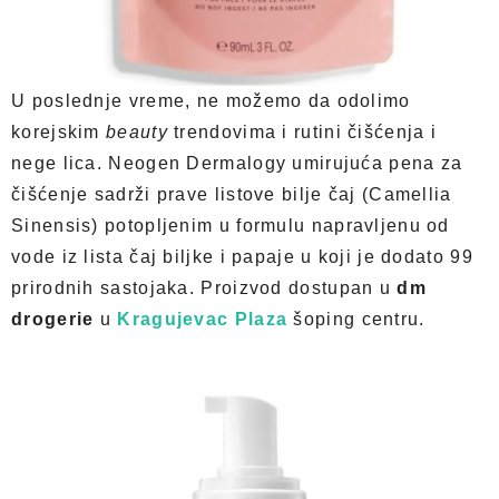
U poslednje vreme, ne možemo da odolimo
korejskim
beauty
trendovima i rutini čišćenja i
nege lica. Neogen Dermalogy umirujuća pena za
čišćenje sadrži prave listove bilje čaj (Camellia
Sinensis) potopljenim u formulu napravljenu od
vode iz lista čaj biljke i papaje u koji je dodato 99
prirodnih sastojaka. Proizvod dostupan u
dm
drogerie
u
Kragujevac Plaza
šoping centru.