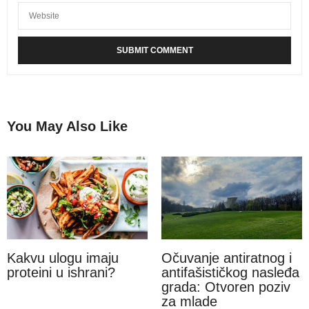
You May Also Like
Kakvu ulogu imaju
Očuvanje antiratnog i
proteini u ishrani?
antifašističkog nasleđa
grada: Otvoren poziv
za mlade