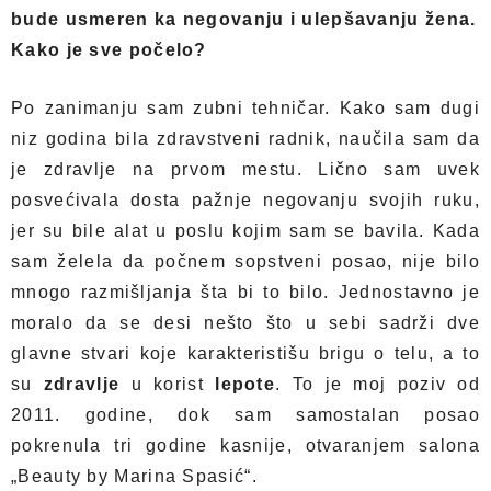
bude usmeren ka negovanju i ulepšavanju žena.
Kako je sve počelo?
Po zanimanju sam zubni tehničar. Kako sam dugi
niz godina bila zdravstveni radnik, naučila sam da
je zdravlje na prvom mestu. Lično sam uvek
posvećivala dosta pažnje negovanju svojih ruku,
jer su bile alat u poslu kojim sam se bavila. Kada
sam želela da počnem sopstveni posao, nije bilo
mnogo razmišljanja šta bi to bilo. Jednostavno je
moralo da se desi nešto što u sebi sadrži dve
glavne stvari koje karakteristišu brigu o telu, a to
su
zdravlje
u korist
lepote
. To je moj poziv od
2011. godine, dok sam samostalan posao
pokrenula tri godine kasnije, otvaranjem salona
„Beauty by Marina Spasić“.