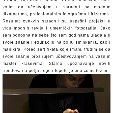
volim da učestvujem u saradnji sa modnim
dizajnerima, profesionalnim fotografima i frizerima.
Rezultat ovakvih saradnji su uspešni projekti u
vidu modnih revija i umetničkih fotografija. Jako
sam ponosna na sebe što sam godinama ulagala u
svoje znanje i edukaciju na polju šminkanja, kao i
manikira. Pored sertifikata koje imam, trudim se da
svoje znanje proširujem učestvovanjem na važnim
master klasevima. Stalno upoznavanje novih
trendova na polju nege i lepote je ono čemu težim.