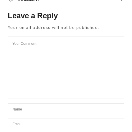
Leave a Reply
ALEKSANDRA
SAYS:
Savrsena ❤️
Your email address will not be published.
24.11.2018. AT 20:41