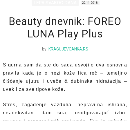
LEPA SVAKOG DANA
22.11.2018.
Beauty dnevnik: FOREO
LUNA Play Plus
by
KRAGUJEVCANKA.RS
Sigurna sam da ste do sada usvojile dva osnovna
pravila kada je o nezi kože lica reč – temeljno
čišćenje ujutru i uveče & dubinska hidratacija –
uvek i za sve tipove kože.
Stres, zagađenje vazduha, nepravilna ishrana,
neadekvatan ritam sna, neodgovarajuć izbor
makeup
i preparativnih proizvoda. Sve to ostavlja
tragove na koži lica. Tragajući za efikasnim