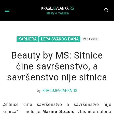
KARIJERA
LEPA SVAKOG DANA
24.11.2018.
Beauty by MS: Sitnice
čine savršenstvo, a
savršenstvo nije sitnica
by
KRAGUJEVCANKA.RS
„Sitnice čine savršenstvo a savršenstvo nije
sitnica“ – moto je
Marine Spasić
, vlasnice salona