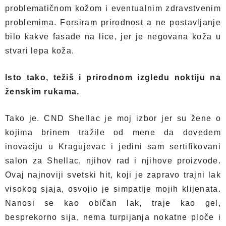
problematičnom kožom i eventualnim zdravstvenim
problemima. Forsiram prirodnost a ne postavljanje
bilo kakve fasade na lice, jer je negovana koža u
stvari lepa koža.
Isto tako, težiš i prirodnom izgledu noktiju na
ženskim rukama.
Tako je. CND Shellac je moj izbor jer su žene o
kojima brinem tražile od mene da dovedem
inovaciju u Kragujevac i jedini sam sertifikovani
salon za Shellac, njihov rad i njihove proizvode.
Ovaj najnoviji svetski hit, koji je zapravo trajni lak
visokog sjaja, osvojio je simpatije mojih klijenata.
Nanosi se kao običan lak, traje kao gel,
besprekorno sija, nema turpijanja nokatne ploče i