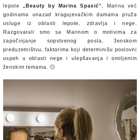
lepote
„Beauty by Marina Spasić“.
Marina već
godinama unazad kragujevačkim damama pruža
usluge iz oblasti lepote, zdravlja i nege.
Razgovarali smo sa Marinom o motivima za
započinjanje sopstvenog posla, ženskom
preduzetništvu, faktorima koji determinišu poslovni
uspeh u oblasti nege i ulepšavanja i omiljenim
ženskim temama. 🙂