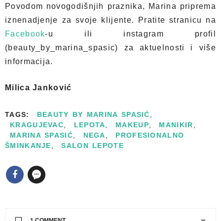
Povodom novogodišnjih praznika, Marina priprema
iznenadjenje za svoje klijente. Pratite stranicu na
Facebook
-u
ili instagram profil
(beauty_by_marina_spasic) za aktuelnosti i više
informacija.
Milica Janković
TAGS:
BEAUTY BY MARINA SPASIĆ
,
KRAGUJEVAC
,
LEPOTA
,
MAKEUP
,
MANIKIR
,
MARINA SPASIĆ
,
NEGA
,
PROFESIONALNO
ŠMINKANJE
,
SALON LEPOTE
1 COMMENT