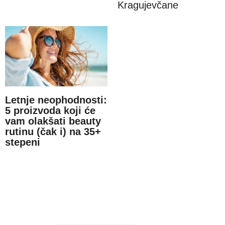
Kragujevčane
Letnje neophodnosti:
5 proizvoda koji će
vam olakšati beauty
rutinu (čak i) na 35+
stepeni