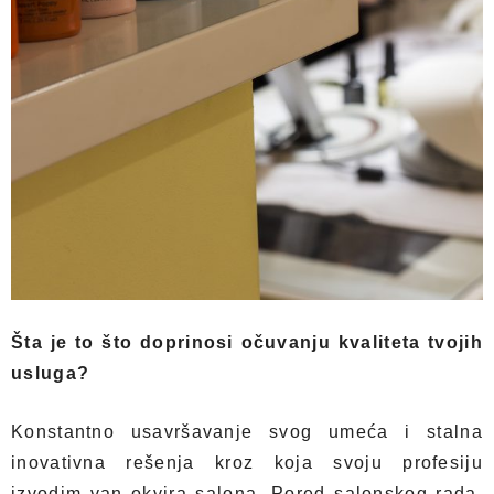
Šta je to što doprinosi očuvanju kvaliteta tvojih
usluga?
Konstantno usavršavanje svog umeća i stalna
inovativna rešenja kroz koja svoju profesiju
izvodim van okvira salona. Pored salonskog rada,