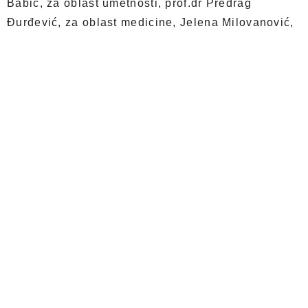
Babić, za oblast umetnosti, prof.dr Predrag
Đurđević, za oblast medicine, Jelena Milovanović,
za oblast novinarstva, Goran Nikolić, za oblast
sporta, „Sunce Marinković d.o.o“ za oblast
privatnog preduzetništva, Ljubiša Šljivić, za oblast
humanitarnog karaktera i Udruženje „Arsenal fest“
za oblast razvoja kreativnih industrija, pop kulture i
promocije grada Кragujevca u zemlji i inostranstvu.
Đurđevdanske nagrade, laureatima je uručio
gradonačelnik Nikola Dašić.