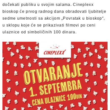
dočekati publiku u svojim salama. Cineplexx
bioskop će prvog radnog dana obradovati ljubitelje
sedme umetnosti sa akcijom „Povratak u bioskop“,
u sklopu koje će se prikazivati filmovi po ceni
ulaznice od simboličinih 100 dinara.