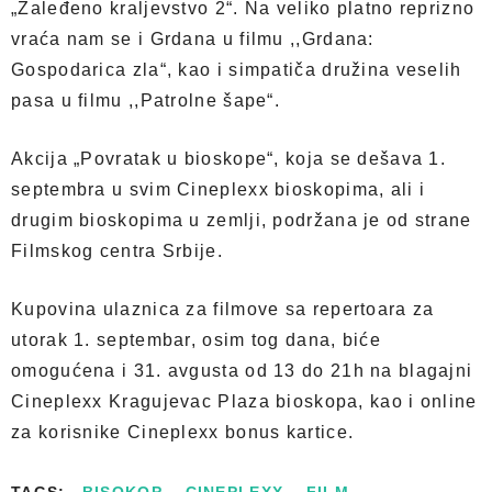
„Zaleđeno kraljevstvo 2“. Na veliko platno reprizno
vraća nam se i Grdana u filmu ,,Grdana:
Gospodarica zla“, kao i simpatiča družina veselih
pasa u filmu ,,Patrolne šape“.
Akcija „Povratak u bioskope“, koja se dešava 1.
septembra u svim Cineplexx bioskopima, ali i
drugim bioskopima u zemlji, podržana je od strane
Filmskog centra Srbije.
Kupovina ulaznica za filmove sa repertoara za
utorak 1. septembar, osim tog dana, biće
omogućena i 31. avgusta od 13 do 21h na blagajni
Cineplexx Kragujevac Plaza bioskopa, kao i online
za korisnike Cineplexx bonus kartice.