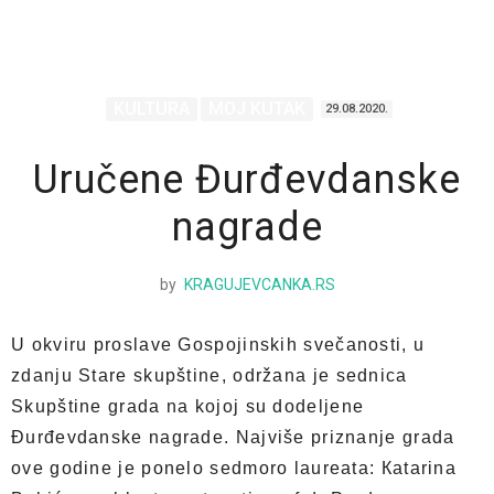
KULTURA
MOJ KUTAK
29.08.2020.
Uručene Đurđevdanske
nagrade
by
KRAGUJEVCANKA.RS
U okviru proslave Gospojinskih svečanosti, u
zdanju Stare skupštine, održana je sednica
Skupštine grada na kojoj su dodeljene
Đurđevdanske nagrade. Najviše priznanje grada
ove godine je ponelo sedmoro laureata: Кatarina