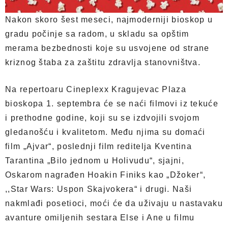
Nakon skoro šest meseci, najmoderniji bioskop u
gradu počinje sa radom, u skladu sa opštim
merama bezbednosti koje su usvojene od strane
kriznog štaba za zaštitu zdravlja stanovništva.
Na repertoaru Cineplexx Kragujevac Plaza
bioskopa 1. septembra će se naći filmovi iz tekuće
i prethodne godine, koji su se izdvojili svojom
gledanošću i kvalitetom. Među njima su domaći
film „Ajvar“, poslednji film reditelja Kventina
Tarantina „Bilo jednom u Holivudu“, sjajni,
Oskarom nagrađen Hoakin Finiks kao „Džoker“,
,,Star Wars: Uspon Skajvokera“ i drugi. Naši
nakmlađi posetioci, moći će da uživaju u nastavaku
avanture omiljenih sestara Else i Ane u filmu