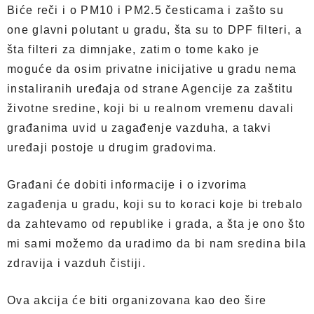
Biće reči i o PM10 i PM2.5 česticama i zašto su
one glavni polutant u gradu, šta su to DPF filteri, a
šta filteri za dimnjake, zatim o tome kako je
moguće da osim privatne inicijative u gradu nema
instaliranih uređaja od strane Agencije za zaštitu
životne sredine, koji bi u realnom vremenu davali
građanima uvid u zagađenje vazduha, a takvi
uređaji postoje u drugim gradovima.
Građani će dobiti informacije i o izvorima
zagađenja u gradu, koji su to koraci koje bi trebalo
da zahtevamo od republike i grada, a šta je ono što
mi sami možemo da uradimo da bi nam sredina bila
zdravija i vazduh čistiji.
Ova akcija će biti organizovana kao deo šire