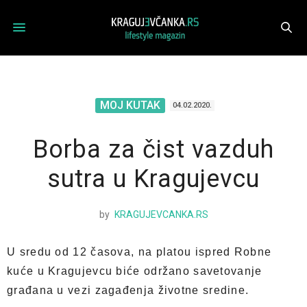
MOJ KUTAK
04.02.2020.
Borba za čist vazduh
sutra u Kragujevcu
by
KRAGUJEVCANKA.RS
U sredu od 12 časova, na platou ispred Robne
kuće u Kragujevcu biće održano savetovanje
građana u vezi zagađenja životne sredine.