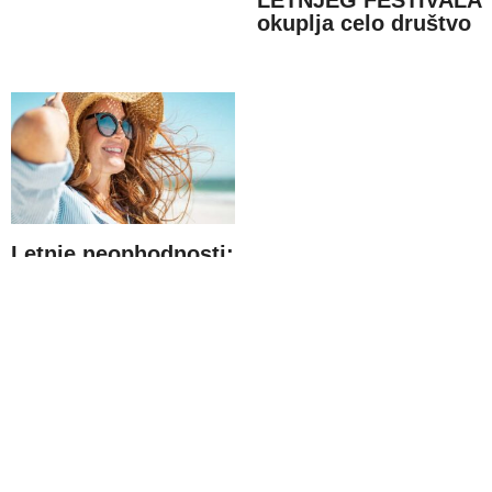
okuplja celo društvo
Letnje neophodnosti:
5 proizvoda koji će
vam olakšati beauty
rutinu (čak i) na 35+
stepeni