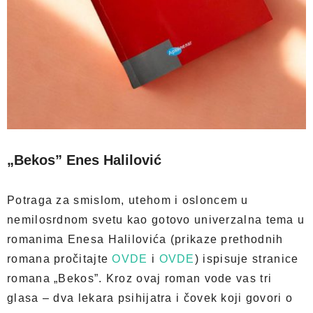
„Bekos” Enes Halilović
Potraga za smislom, utehom i osloncem u
nemilosrdnom svetu kao gotovo univerzalna tema u
romanima Enesa Halilovića (prikaze prethodnih
romana pročitajte
OVDE
i
OVDE
) ispisuje stranice
romana „Bekos”. Kroz ovaj roman vode vas tri
glasa – dva lekara psihijatra i čovek koji govori o