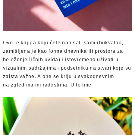
Ovo je knjiga koju ćete napisati sami (bukvalno,
zamišljena je kao forma dnevnika ili prostora za
beleženje ličnih uvida) i istovremeno uživati u
vizualnim sadržajima i podsetniku na stvari koje su
zaista važne. A one se kriju u svakodnevnim i
naizgled malim radostima. U to ime: