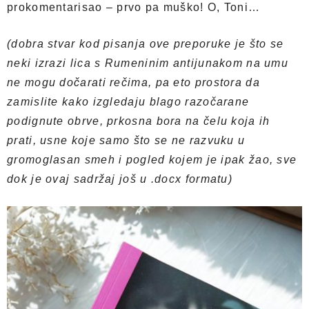
prokomentarisao – prvo pa muško! O, Toni…
(dobra stvar kod pisanja ove preporuke je što se
neki izrazi lica s Rumeninim antijunakom na umu
ne mogu dočarati rečima, pa eto prostora da
zamislite kako izgledaju blago razočarane
podignute obrve, prkosna bora na čelu koja ih
prati, usne koje samo što se ne razvuku u
gromoglasan smeh i pogled kojem je ipak žao, sve
dok je ovaj sadržaj još u .docx formatu)