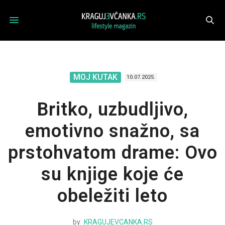
MOJ KUTAK
10.07.2025.
Britko, uzbudljivo,
emotivno snažno, sa
prstohvatom drame: Ovo
su knjige koje će
obeležiti leto
by
KRAGUJEVCANKA.RS