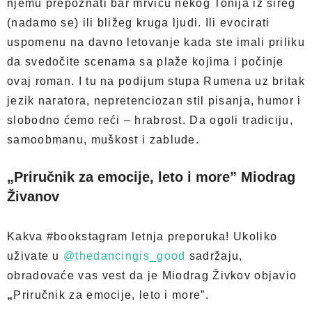
njemu prepoznati bar mrvicu nekog Tonija iz šireg
(nadamo se) ili bližeg kruga ljudi. Ili evocirati
uspomenu na davno letovanje kada ste imali priliku
da svedočite scenama sa plaže kojima i počinje
ovaj roman. I tu na podijum stupa Rumena uz britak
jezik naratora, nepretenciozan stil pisanja, humor i
slobodno ćemo reći – hrabrost. Da ogoli tradiciju,
samoobmanu, muškost i zablude.
„Priručnik za emocije, leto i more” Miodrag
Živanov
Kakva #bookstagram letnja preporuka! Ukoliko
uživate u
@thedancingis_good
sadržaju,
obradovaće vas vest da je Miodrag Živkov objavio
„
Priručnik za emocije, leto i more”.