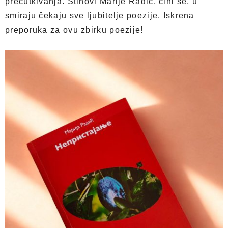
prećutkivanja. Stihovi Marije Radić, čini se, u
smiraju čekaju sve ljubitelje poezije. Iskrena
preporuka za ovu zbirku poezije!