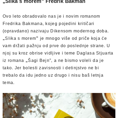
„Slika s morem” Fredrik Bakman
Ovo leto obradovalo nas je i novim romanom
Fredrika Bakmana, kojeg pojedini kritičari
(opravdano) nazivaju Dikensom modernog doba.
„
Slika s morem
”
je mnogo više od priče koja će
vam držati pažnju od prve do poslednje strane. U
njoj su kroz obrise vidljive i teme Daglasa Stjuarta
iz romana
„
Šagi Bejn”, a ne bismo voleli da je
tako. Jer bolesti zavisnosti i detinjstvo ne bi
trebalo da idu jedno uz drugo i nisu baš letnja
tema.