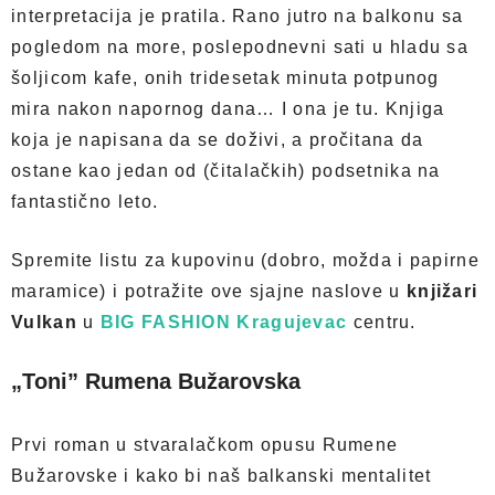
interpretacija je pratila. Rano jutro na balkonu sa
pogledom na more, poslepodnevni sati u hladu sa
šoljicom kafe, onih tridesetak minuta potpunog
mira nakon napornog dana… I ona je tu. Knjiga
koja je napisana da se doživi, a pročitana da
ostane kao jedan od (čitalačkih) podsetnika na
fantastično leto.
Spremite listu za kupovinu (dobro, možda i papirne
maramice) i potražite ove sjajne naslove u
knjižari
Vulkan
u
BIG FASHION Kragujevac
centru.
„Toni” Rumena Bužarovska
Prvi roman u stvaralačkom opusu Rumene
Bužarovske i kako bi naš balkanski mentalitet