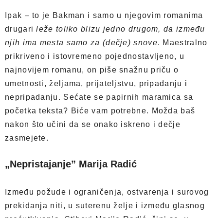
Ipak – to je Bakman i samo u njegovim romanima
drugari
leže toliko blizu jedno drugom, da između
njih ima mesta samo za (dečje) snove
. Maestralno
prikriveno i istovremeno pojednostavljeno, u
najnovijem romanu, on piše snažnu priču o
umetnosti, željama, prijateljstvu, pripadanju i
nepripadanju. Sećate se papirnih maramica sa
početka teksta? Biće vam potrebne. Možda baš
nakon što učini da se onako iskreno i dečje
zasmejete.
„Nepristajanje” Marija Radić
Između požude i ograničenja, ostvarenja i surovog
prekidanja niti, u suterenu želje i između glasnog