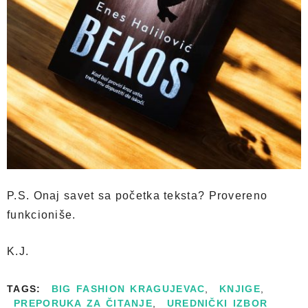
P.S. Onaj savet sa početka teksta? Provereno
funkcioniše.
K.J.
TAGS:
BIG FASHION KRAGUJEVAC
,
KNJIGE
,
PREPORUKA ZA ČITANJE
,
UREDNIČKI IZBOR