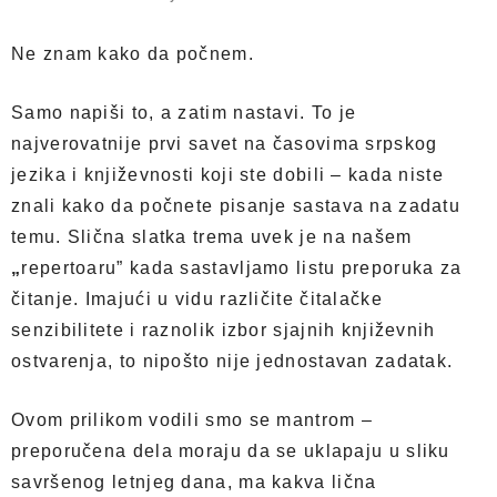
Ne znam kako da počnem.
Samo napiši to, a zatim nastavi. To je
najverovatnije prvi savet na časovima srpskog
jezika i književnosti koji ste dobili – kada niste
znali kako da počnete pisanje sastava na zadatu
temu. Slična slatka trema uvek je na našem
„
repertoaru” kada sastavljamo listu preporuka za
čitanje. Imajući u vidu različite čitalačke
senzibilitete i raznolik izbor sjajnih književnih
ostvarenja, to nipošto nije jednostavan zadatak.
Ovom prilikom vodili smo se mantrom –
preporučena dela moraju da se uklapaju u sliku
savršenog letnjeg dana, ma kakva lična