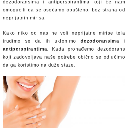
dezodoransima i antiperspirantima koji će nam
omogućiti da se osećamo opušteno, bez straha od
neprijatnih mirisa.
Kako niko od nas ne voli neprijatne mirise tela
trudimo se da ih uklonimo
dezodoransima
i
antiperspirantima.
Kada pronađemo dezodorans
koji zadovoljava naše potrebe obično se odlučimo
da ga koristimo na duže staze.