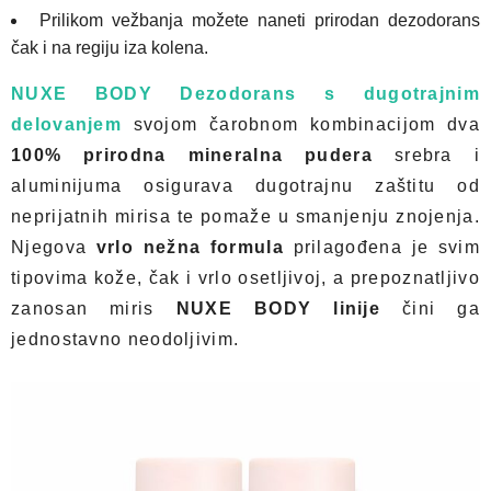
Prilikom vežbanja možete naneti prirodan dezodorans
čak i na regiju iza kolena.
NUXE BODY Dezodorans s dugotrajnim
delovanjem
svojom čarobnom kombinacijom dva
100% prirodna mineralna pudera
srebra i
aluminijuma osigurava dugotrajnu zaštitu od
neprijatnih mirisa te pomaže u smanjenju znojenja.
Njegova
vrlo nežna formula
prilagođena je svim
tipovima kože, čak i vrlo osetljivoj, a prepoznatljivo
zanosan miris
NUXE BODY linije
čini ga
jednostavno neodoljivim.