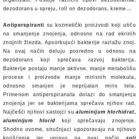
dezodorans u spreju, roll on dezodorans, kreme…
Antiperspiranti
su kozmetički proizvodi koji utiču
na smanjenje znojenja, odnosno na rad ekrinih
znojnih žlezda. Apsorbujući bakterije razlažu znoj.
Na ovaj način deluju posredno u odnosu na
dezodorans koji sprečava razvoj bakterija.
Bakterije postaju manje aktivne, manje metabolišu
procese i proizvode manje mirisnih molekula,
odnosno smanjen je neprijatan miris tela.
Primenom antiperspiranata dolazi do smanjenja
znojenja jer se bakterijama sprečava njihov rad.
Najčešći njihovi sastojci su
aluminijum hlorhidrat
,
aluminijum hlorid
koji sprečavaju znojenje.
Shodno ovome, stručnjaci upozoravaju na njihovo
korišćenje jer upravo na ovaj način
soli