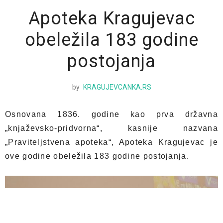
Apoteka Kragujevac
obeležila 183 godine
postojanja
by
KRAGUJEVCANKA.RS
Osnovana 1836. godine kao prva državna
„knjaževsko-pridvorna“, kasnije nazvana
„Praviteljstvena apoteka“, Apoteka Kragujevac je
ove godine obeležila 183 godine postojanja.