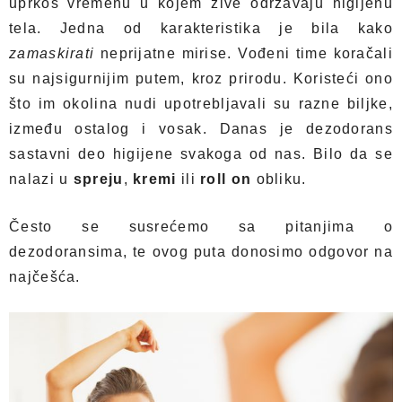
uprkos vremenu u kojem žive održavaju higijenu
tela. Jedna od karakteristika je bila kako
zamaskirati
neprijatne mirise. Vođeni time koračali
su najsigurnijim putem, kroz prirodu. Koristeći ono
što im okolina nudi upotrebljavali su razne biljke,
između ostalog i vosak. Danas je dezodorans
sastavni deo higijene svakoga od nas. Bilo da se
nalazi u
spreju
,
kremi
ili
roll on
obliku.
Često se susrećemo sa pitanjima o
dezodoransima, te ovog puta donosimo odgovor na
najčešća.