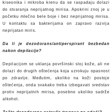
kiseonika i mikroba krenu da se raspadaju dolazi
do stvaranja neprijatnog mirisa. Apokrini znoj je u
početku mlečno bele boje i bez neprijatnog mirisa.
U kontaktu sa bakterijama on zapravo razvija
neprijatan miris.
Da li je dezodorans/antiperspirant bezbedan
nakon depilacije?
Depilacijom se uklanja površinski sloj kože, ali ne
dolazi do drugih oštećenja koja uzrokuju opasnost
po zdravlje. Međutim, ukoliko na koži postoje
oštećenja, onda svakako treba izbegavati sredstav
protiv neprijatnih mirisa, posebno ukoliko sadrže
alkohol.