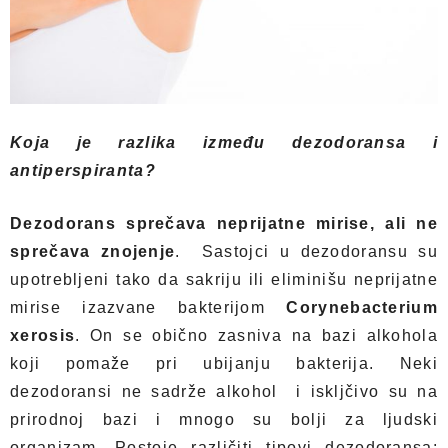
Koja je razlika između dezodoransa i
antiperspiranta?
Dezodorans sprečava neprijatne mirise, ali ne
sprečava znojenje
. Sastojci u dezodoransu su
upotrebljeni tako da sakriju ili eliminišu neprijatne
mirise izazvane bakterijom
Corynebacterium
xerosis
. On se obično zasniva na bazi alkohola
koji pomaže pri ubijanju bakterija. Neki
dezodoransi ne sadrže alkohol i iskljčivo su na
prirodnoj bazi i mnogo su bolji za ljudski
organizam. Postoje različiti tipovi dezodoransa: