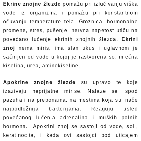
Ekrine znojne žlezde
pomažu pri izlučivanju viška
vode iz organizma i pomažu pri konstantnom
očuvanju temperature tela. Groznica, hormonalne
promene, stres, pušenje, nervna napetost utiču na
povećano lučenje ekrinih znojnih žlezda.
Ekrini
znoj
nema miris, ima slan ukus i uglavnom je
sačinjen od vode u kojoj je rastvorena so, mlečna
kiselina, urea, aminokiseline.
Apokrine znojne žlezde
su upravo te koje
izazivaju neprijatne mirise. Nalaze se ispod
pazuha i na preponama, na mestima koja su inače
najpodložnija bakterijama. Reaguju usled
povećanog lučenja adrenalina i muških polnih
hormona. Apokrini znoj se sastoji od vode, soli,
keratinocita, i kada ovi sastojci pod uticajem