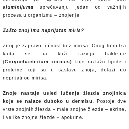
aluminijuma
sprečavanju jedan od važnijih
procesa u organizmu – znojenje.
Zašto znoj ima neprijatan miris?
Znoj je zapravo tečnost bez mirisa. Onog trenutka
kada se na koži razviju bakterije
(
Corynebacterium xerosis)
koje razlažu lipide i
proteine koji su u sastavu znoja, dolazi do
neprijatnog mirisa.
Znoje nastaje usled lučenja žlezda znojinica
koje se nalaze duboko u dermisu.
Postoje dve
vrste znojnih žlezda – male znojne žlezde – ekrine,
i velike znojne žlezde – apokrine.