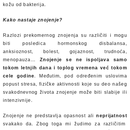
kožu od bakterija.
Kako nastaje znojenje?
Razlozi prekomernog znojenja su različiti i mogu
biti posledica hormonskog disbalansa,
anksioznost, bolest, gojaznost, trudnoća,
menopauza…
Znojenje se ne ispoljava samo
tokom letnjih dana i toplog vremena već tokom
cele godine
. Međutim, pod određenim uslovima
popust stresa, fizičke aktivnosti koje su deo našeg
svakodnevnog života znojenje može biti slabije ili
intenzivnije.
Znojenje ne predstavlja opasnost ali
neprijatnost
svakako da. Zbog toga mi žudimo za različitim