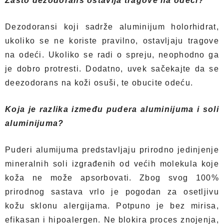
Zašto dezodorans ostavlja tragove na odeći?
Dezodoransi koji sadrže aluminijum holorhidrat,
ukoliko se ne koriste pravilno, ostavljaju tragove
na odeći. Ukoliko se radi o spreju, neophodno ga
je dobro protresti. Dodatno, uvek sačekajte da se
deezodorans na koži osuši, te obucite odeću.
Koja je razlika između pudera aluminijuma i soli
aluminijuma?
Puderi alumijuma predstavljaju prirodno jedinjenje
mineralnih soli izgrađenih od većih molekula koje
koža ne može apsorbovati. Zbog svog 100%
prirodnog sastava vrlo je pogodan za osetljivu
kožu sklonu alergijama. Potpuno je bez mirisa,
efikasan i hipoalergen. Ne blokira proces znojenja,