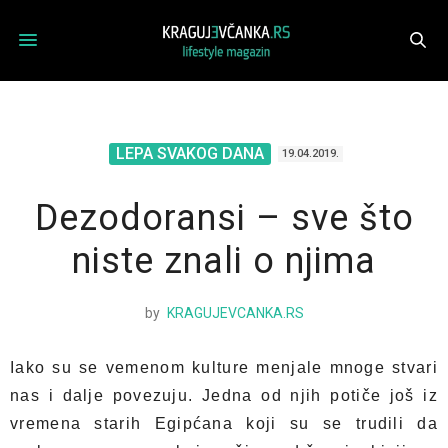
LEPA SVAKOG DANA
19.04.2019.
Dezodoransi – sve što
niste znali o njima
by
KRAGUJEVCANKA.RS
Iako su se vemenom kulture menjale mnoge stvari
nas i dalje povezuju. Jedna od njih potiče još iz
vremena starih Egipćana koji su se trudili da