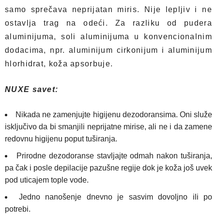
samo sprečava neprijatan miris. Nije lepljiv i ne
ostavlja trag na odeći. Za razliku od pudera
aluminijuma, soli aluminijuma u ​​konvencionalnim
dodacima, npr. aluminijum cirkonijum i aluminijum
hlorhidrat, koža apsorbuje.
NUXE
savet:
Nikada ne zamenjujte higijenu dezodoransima. Oni služe
isključivo da bi smanjili neprijatne mirise, ali ne i da zamene
redovnu higijenu poput tuširanja.
Prirodne dezodoranse stavljajte odmah nakon tuširanja,
pa čak i posle depilacije pazušne regije dok je koža još uvek
pod uticajem tople vode.
Jedno nanošenje dnevno je sasvim dovoljno ili po
potrebi.