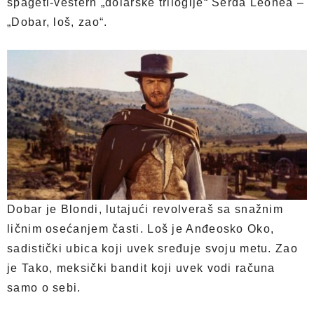
špageti-vestern „dolarske trilogije“ Serđa Leonea –
„Dobar, loš, zao“.
Dobar je Blondi, lutajući revolveraš sa snažnim
ličnim osećanjem časti. Loš je Anđeosko Oko,
sadistički ubica koji uvek sređuje svoju metu. Zao
je Tako, meksički bandit koji uvek vodi računa
samo o sebi.