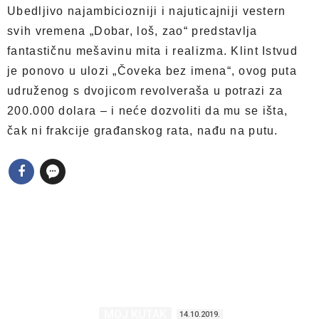
Ubedljivo najambiciozniji i najuticajniji vestern
svih vremena „Dobar, loš, zao“ predstavlja
fantastičnu mešavinu mita i realizma. Klint Istvud
je ponovo u ulozi „Čoveka bez imena“, ovog puta
udruženog s dvojicom revolveraša u potrazi za
200.000 dolara – i neće dozvoliti da mu se išta,
čak ni frakcije građanskog rata, nađu na putu.
MOJ KUTAK
14.10.2019.