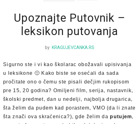
Upoznajte Putovnik –
leksikon putovanja
by
KRAGUJEVCANKA.RS
Sigurno ste i vi kao školarac obožavali upisivanja
u leksikone 🙂 Kako biste se osećali da sada
pročitate ono o čemu ste pisali dečjim rukopisom
pre 15, 20 godina? Omiljeni film, serija, nastavnik,
školski predmet, dan u nedelji, najbolja drugarica,
šta želim da pudem kad porastem, VMO (da li znate
šta znači ova skraćenica?), gde želim da
putujem
,
na
put oko sveta
povela bih… I dolazimo do
suštine svake želje počev od najranijeg uzrasta pa