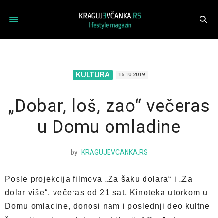
KULTURA
15.10.2019.
„Dobar, loš, zao“ večeras
u Domu omladine
by
KRAGUJEVCANKA.RS
Posle projekcija filmova „Za šaku dolara“ i „Za
dolar više“, večeras od 21 sat, Kinoteka utorkom u
Domu omladine, donosi nam i poslednji deo kultne