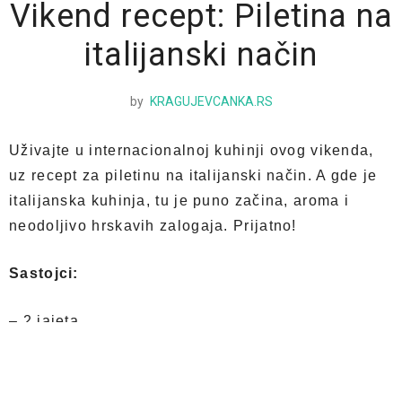
Vikend recept: Piletina na
italijanski način
by
KRAGUJEVCANKA.RS
Uživajte u internacionalnoj kuhinji ovog vikenda,
uz recept za piletinu na italijanski način. A gde je
italijanska kuhinja, tu je puno začina, aroma i
neodoljivo hrskavih zalogaja. Prijatno!
Sastojci:
– 2 jajeta
– 3 čena belog luka
– So
– 100 g prezli