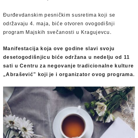
Đurđevdanskim pesničkim susretima koji se
održavaju 4. maja, biće otvoren ovogodišnji
program Majskih svečanosti u Kragujevcu.
Manifestacija koja ove godine slavi svoju
desetogodišnjicu biće održana u nedelju od 11
sati u Centru za negovanje tradicionalne kulture
„Abrašević” koji je i organizator ovog programa.