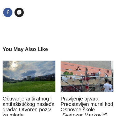
You May Also Like
Očuvanje antiratnog i
Pravljenje ajvara:
antifašističkog nasleđa
Predstavljen mural kod
grada: Otvoren poziv
Osnovne škole
za mlade
„Svetozar Marković”