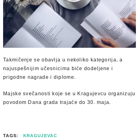
Takmičenje se obavlja u nekoliko kategorija, a
najuspešnijim učesnicima biće dodeljene i
prigodne nagrade i diplome.
Majske svečanosti koje se u Kragujevcu organizuju
povodom Dana grada trajaće do 30. maja.
TAGS:
KRAGUJEVAC