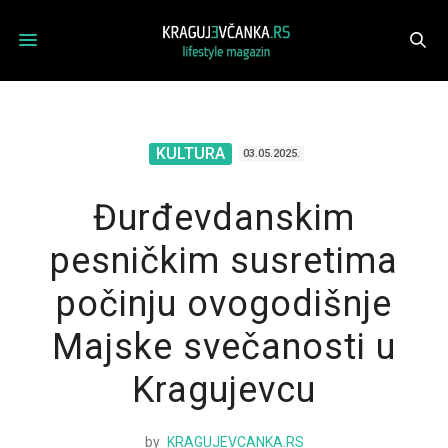
KULTURA
03.05.2025.
Đurđevdanskim
pesničkim susretima
počinju ovogodišnje
Majske svečanosti u
Kragujevcu
by
KRAGUJEVCANKA.RS