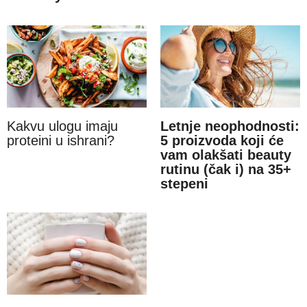
Kakvu ulogu imaju
Letnje neophodnosti:
proteini u ishrani?
5 proizvoda koji će
vam olakšati beauty
rutinu (čak i) na 35+
stepeni