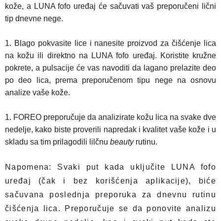
kože, a LUNA fofo uređaj će sačuvati vaš preporučeni lični
tip dnevne nege.
Blago pokvasite lice i nanesite proizvod za čišćenje lica
na kožu ili direktno na LUNA fofo uređaj. Koristite kružne
pokrete, a pulsacije će vas navoditi da lagano prelazite deo
po deo lica, prema preporučenom tipu nege na osnovu
analize vaše kože.
FOREO preporučuje da analizirate kožu lica na svake dve
nedelje, kako biste proverili napredak i kvalitet vaše kože i u
skladu sa tim prilagodili lilčnu
beauty
rutinu.
Napomena: Svaki put kada uključite LUNA fofo
uređaj (čak i bez korišćenja aplikacije), biće
sačuvana poslednja preporuka za dnevnu rutinu
čišćenja lica. Preporučuje se da ponovite analizu