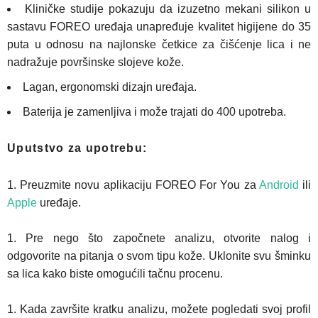
Kliničke studije pokazuju da izuzetno mekani silikon u
sastavu FOREO uređaja unapređuje kvalitet higijene do 35
puta u odnosu na najlonske četkice za čišćenje lica i ne
nadražuje površinske slojeve kože.
Lagan, ergonomski dizajn uređaja.
Baterija je zamenljiva i može trajati do 400 upotreba.
Uputstvo za upotrebu:
Preuzmite novu aplikaciju FOREO For You za
Android
ili
Apple
uređaje.
Pre nego što započnete analizu, otvorite nalog i
odgovorite na pitanja o svom tipu kože. Uklonite svu šminku
sa lica kako biste omogućili tačnu procenu.
Kada završite kratku analizu, možete pogledati svoj profil