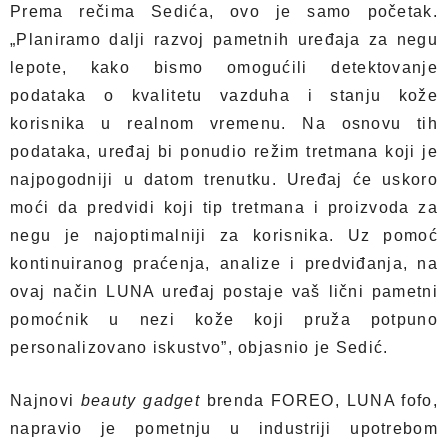
Prema rečima Sedića, ovo je samo početak.
„Planiramo dalji razvoj pametnih uređaja za negu
lepote, kako bismo omogućili detektovanje
podataka o kvalitetu vazduha i stanju kože
korisnika u realnom vremenu. Na osnovu tih
podataka, uređaj bi ponudio režim tretmana koji je
najpogodniji u datom trenutku. Uređaj će uskoro
moći da predvidi koji tip tretmana i proizvoda za
negu je najoptimalniji za korisnika. Uz pomoć
kontinuiranog praćenja, analize i predviđanja, na
ovaj način LUNA uređaj postaje vaš lični pametni
pomoćnik u nezi kože koji pruža potpuno
personalizovano iskustvo”, objasnio je Sedić.
Najnovi
beauty gadget
brenda FOREO, LUNA fofo,
napravio je pometnju u industriji upotrebom