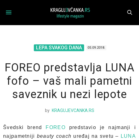
LEPA SVAKOG DANA
05.09.2018.
FOREO predstavlja LUNA
fofo – vaš mali pametni
saveznik u nezi lepote
by
KRAGUJEVCANKA.RS
Švedski brend
FOREO
predstavio je najmanji i
najpametniji
beauty coach
uređaj na svetu –
LUNA