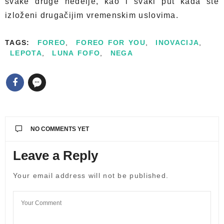
svake druge nedelje, kao i svaki put kada ste
izloženi drugačijim vremenskim uslovima.
TAGS:
FOREO
,
FOREO FOR YOU
,
INOVACIJA
,
LEPOTA
,
LUNA FOFO
,
NEGA
NO COMMENTS YET
Leave a Reply
Your email address will not be published.