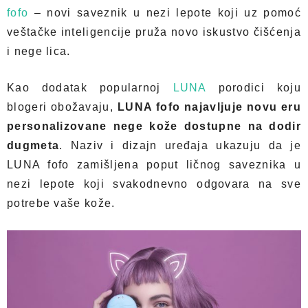
fofo
– novi saveznik u nezi lepote koji uz pomoć
veštačke inteligencije pruža novo iskustvo čišćenja
i nege lica.
Kao dodatak popularnoj
LUNA
porodici koju
blogeri obožavaju,
LUNA fofo najavljuje novu eru
personalizovane nege kože dostupne na dodir
dugmeta
. Naziv i dizajn uređaja ukazuju da je
LUNA fofo zamišljena poput ličnog saveznika u
nezi lepote koji svakodnevno odgovara na sve
potrebe vaše kože.