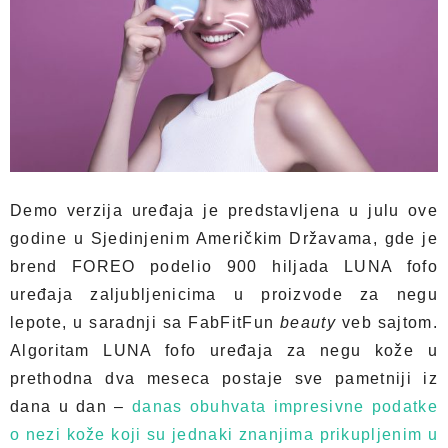
Demo verzija uređaja je predstavljena u julu ove
godine u Sjedinjenim Američkim Državama, gde je
brend FOREO podelio 900 hiljada LUNA fofo
uređaja zaljubljenicima u proizvode za negu
lepote, u saradnji sa FabFitFun
beauty
veb sajtom.
Algoritam LUNA fofo uređaja za negu kože u
prethodna dva meseca postaje sve pametniji iz
dana u dan –
danas obuhvata impresivne podatke
o nezi kože koji su jednaki znanjima prikupljenim u