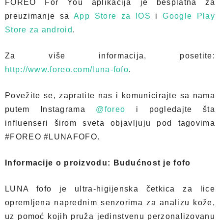
FOREO For You aplikacija je besplatna za
preuzimanje sa
App Store za IOS
i
Google Play
Store za android
.
Za više informacija, posetite:
http://www.foreo.com/luna-fofo
.
Povežite se, zapratite nas i komunicirajte sa nama
putem Instagrama
@foreo
i pogledajte šta
influenseri širom sveta objavljuju pod tagovima
#FOREO #LUNAFOFO.
Informacije o proizvodu: Budućnost je fofo
LUNA fofo je ultra-higijenska četkica za lice
opremljena naprednim senzorima za analizu kože,
uz pomoć kojih pruža jedinstvenu perzonalizovanu