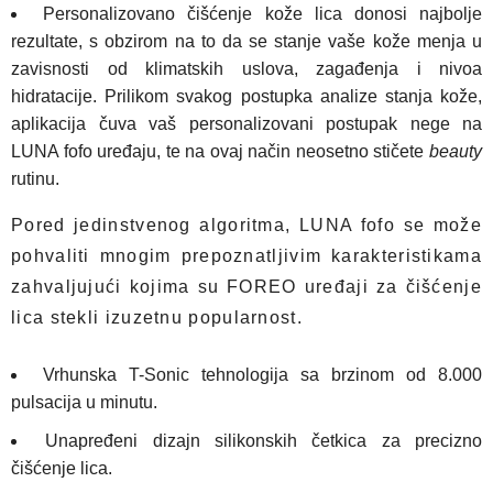
Personalizovano čišćenje kože lica donosi najbolje
rezultate, s obzirom na to da se stanje vaše kože menja u
zavisnosti od klimatskih uslova, zagađenja i nivoa
hidratacije. Prilikom svakog postupka analize stanja kože,
aplikacija čuva vaš personalizovani postupak nege na
LUNA fofo uređaju, te na ovaj način neosetno stičete
beauty
rutinu.
Pored jedinstvenog algoritma, LUNA fofo se može
pohvaliti mnogim prepoznatljivim karakteristikama
zahvaljujući kojima su FOREO uređaji za čišćenje
lica stekli izuzetnu popularnost.
Vrhunska T-Sonic tehnologija sa brzinom od 8.000
pulsacija u minutu.
Unapređeni dizajn silikonskih četkica za precizno
čišćenje lica.