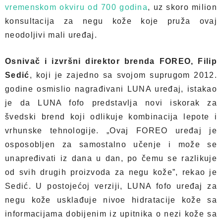
vremenskom okviru od 700 godina
,
uz skoro milion
konsultacija za negu kože koje pruža ovaj
neodoljivi mali uređaj.
Osnivač i izvršni direktor brenda FOREO, Filip
Sedić
, koji je zajedno sa svojom suprugom 2012.
godine osmislio nagrađivani LUNA uređaj, istakao
je da LUNA fofo predstavlja novi iskorak za
švedski brend koji odlikuje kombinacija lepote i
vrhunske tehnologije. „Ovaj FOREO uređaj je
osposobljen za samostalno učenje i može se
unapređivati iz dana u dan, po čemu se razlikuje
od svih drugih proizvoda za negu kože”, rekao je
Sedić. U postojećoj verziji, LUNA fofo uređaj za
negu kože usklađuje nivoe hidratacije kože sa
informacijama dobijenim iz upitnika o nezi kože sa