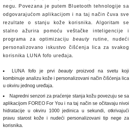
negu. Povezana je putem Bluetooth tehnologije sa
odgovarajućom aplikacijom i na taj način čuva sve
rezultate o stanju kože korisnika. Algoritam se
stalno ažurira pomoću veštačke inteligencije i
programa za optimizaciju
beauty
rutine, nudeći
personalizovano iskustvo čišćenja lica za svakog
korisnika LUNA fofo uređaja.
LUNA fofo je prvi
beauty
proizvod na svetu koji
kombinuje analizu kože i personalizovani način čišćenja lica
u okviru jednog uređaja.
Napredni senzori za praćenje stanja kožu povezuju se sa
aplikacijom FOREO For You i na taj način se očitavaju nivoi
hidratacije u okviru 1000 jedinica u sekundi, otkrivajući
pravu starost kože i nudeći personalizovani tip nege za
korisnika.