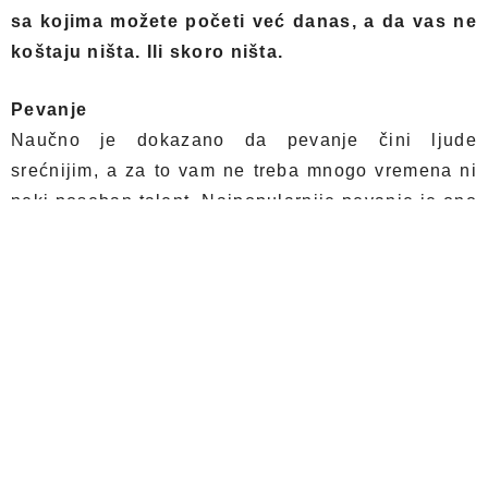
sa kojima možete početi već danas, a da vas ne
koštaju ništa. Ili skoro ništa.
Pevanje
Naučno je dokazano da pevanje čini ljude
srećnijim, a za to vam ne treba mnogo vremena ni
neki poseban talent. Najpopularnije pevanje je ono
pod tušem, ali još bolji učinak ima i ono sa
slušalicama. A ukućani će morati da se malo
žrtvuju za vašu sreću. Slično je i sa plesom.
Mislimo na onaj deo o sreći.