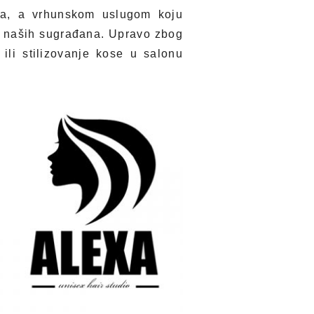
a, a vrhunskom uslugom koju
ja naših sugrađana. Upravo zbog
ili stilizovanje kose u salonu