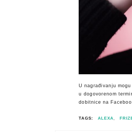
U nagrađivanju mogu u
u dogovorenom termin
dobitnice na Facebook
TAGS:
ALEXA
,
FRIZ