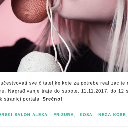
čestvovati sve čitateljke koje za potrebe realizacije
u. Nagrađivanje traje do subote, 11.11.2017. do 12 s
 stranici portala.
Srećno!
ERSKI SALON ALEXA
,
FRIZURA
,
KOSA
,
NEGA KOSE