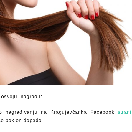
 osvojili nagradu:
 o nagrađivanju na Kragujevčanka Facebook
stran
i se poklon dopado