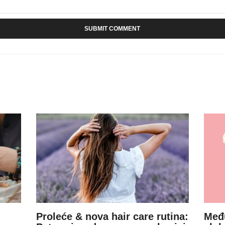
Proleće & nova hair care rutina:
Među