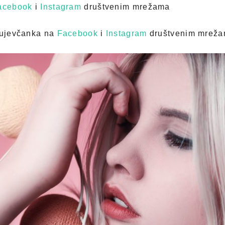
acebook
i
Instagram
društvenim mrežama
agujevčanka na
Facebook
i
Instagram
društvenim mrež