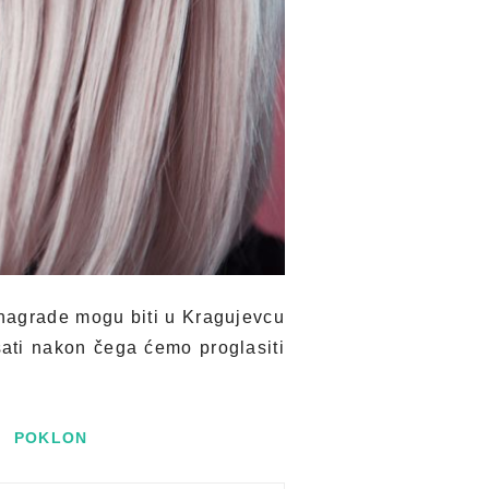
 nagrade mogu biti u Kragujevcu
ati nakon čega ćemo proglasiti
,
POKLON