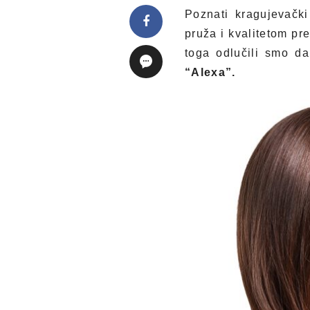
Poznati kragujevačk
pruža i kvalitetom pr
toga odlučili smo da
“Alexa”.