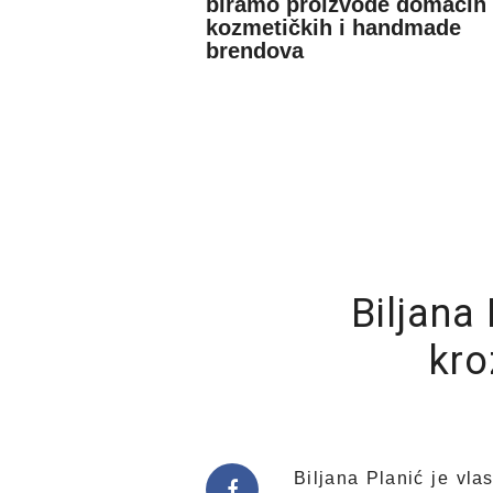
biramo proizvode domaćih
kozmetičkih i handmade
brendova
Biljana
kro
Biljana Planić je vla