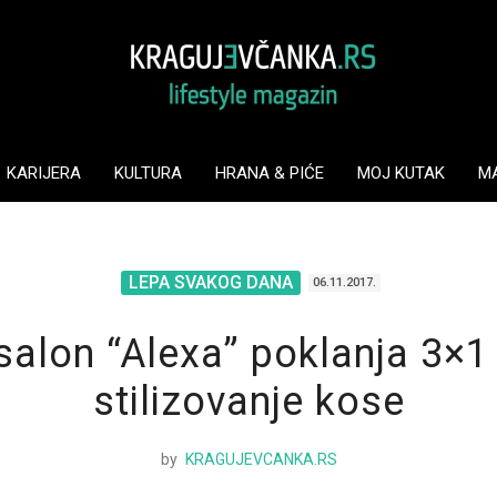
KARIJERA
KULTURA
HRANA & PIĆE
MOJ KUTAK
M
LEPA SVAKOG DANA
06.11.2017.
salon “Alexa” poklanja 3×1 š
stilizovanje kose
by
KRAGUJEVCANKA.RS