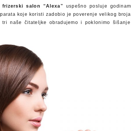
i
frizerski salon “Alexa”
uspešno posluje godinam
eparata koje koristi zadobio je poverenje velikog bro
 tri naše čitateljke obradujemo i poklonimo šišanje 