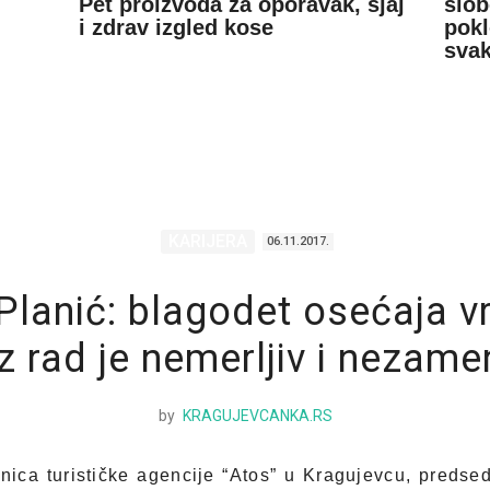
Pet proizvoda za oporavak, sjaj
slob
i zdrav izgled kose
pokl
sva
KARIJERA
06.11.2017.
 Planić: blagodet osećaja v
z rad je nemerljiv i nezamen
by
KRAGUJEVCANKA.RS
snica turističke agencije “Atos” u Kragujevcu, preds