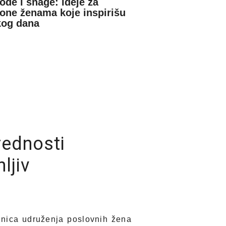
ode i snage: Ideje za
one ženama koje inspirišu
kog dana
rednosti
ljiv
ednica udruženja poslovnih žena