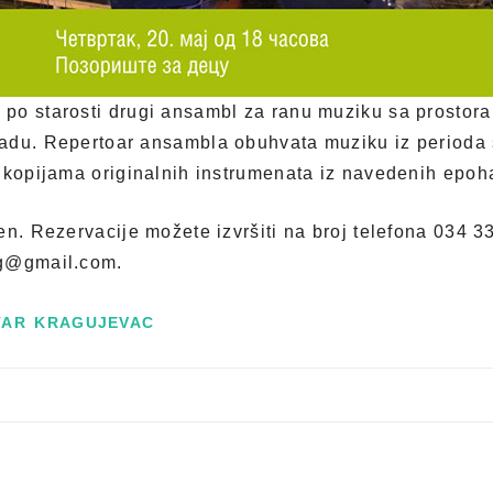
po starosti drugi ansambl za ranu muziku sa prostora
adu. Repertoar ansambla obuhvata muziku iz perioda 
 kopijama originalnih instrumenata iz navedenih epoh
en. Rezervacije možete izvršiti na broj telefona 034 3
kg@gmail.com.
TAR KRAGUJEVAC