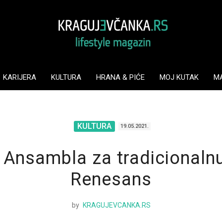
KARIJERA
KULTURA
HRANA & PIĆE
MOJ KUTAK
M
KULTURA
19.05.2021.
 Ansambla za tradicionaln
Renesans
by
KRAGUJEVCANKA.RS