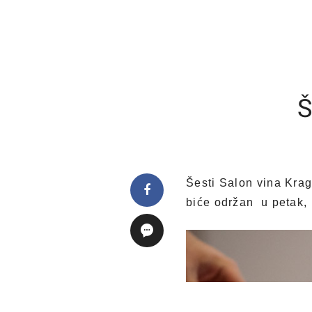
Š
Šesti Salon vina Krag
biće održan u petak, 