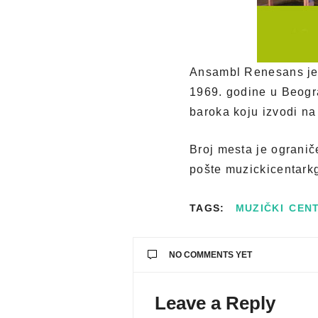
Ansambl Renesans je 
1969. godine u Beogr
baroka koju izvodi na
Broj mesta je ogranič
pošte muzickicentar
TAGS:
MUZIČKI CEN
NO COMMENTS YET
Leave a Reply