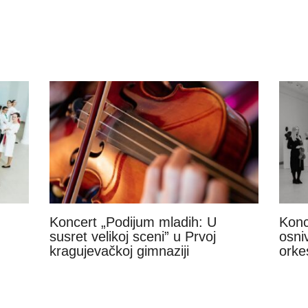
Koncert „Podijum mladih: U
Konc
susret velikoj sceni” u Prvoj
osni
kragujevačkoj gimnaziji
orke