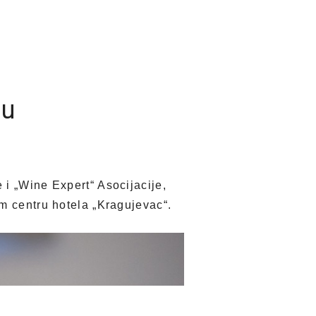
cu
 i „Wine Expert“ Asocijacije,
m centru hotela „Kragujevac“.