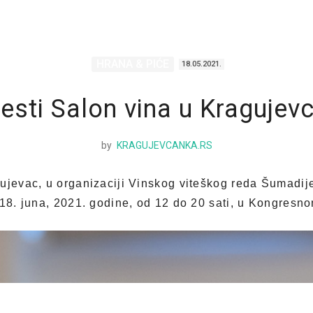
HRANA & PIĆE
18.05.2021.
esti Salon vina u Kragujev
by
KRAGUJEVCANKA.RS
ujevac, u organizaciji Vinskog viteškog reda Šumadije
18. juna, 2021. godine, od 12 do 20 sati, u Kongresno