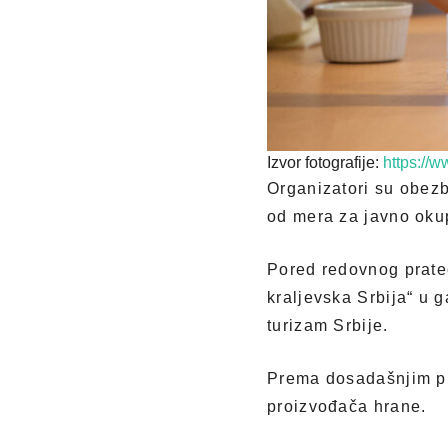
Izvor fotografije:
https://w
Organizatori su obezbe
od mera za javno oku
Pored redovnog prat
kraljevska Srbija“ u 
turizam Srbije.
Prema dosadašnjim pri
proizvođača hrane.