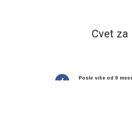
Cvet za 
Posle više od 9 mese
bolnica
najavljene su
Prva u nizu manifesta
od prethodne godine k
vanredne situacije na
popuste.