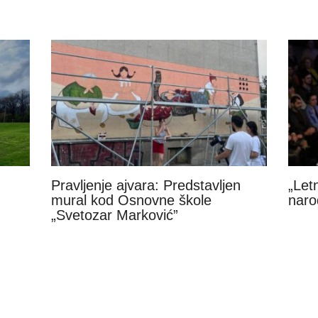
Pravljenje ajvara: Predstavljen
„Let
:
mural kod Osnovne škole
naro
„Svetozar Marković”