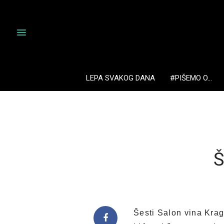
LEPA SVAKOG DANA
#PIŠEMO O…
Š
Šesti Salon vina Krag