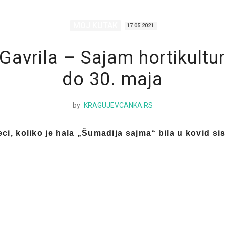
MOJ KUTAK
17.05.2021.
Gavrila – Sajam hortikultu
do 30. maja
by
KRAGUJEVCANKA.RS
ci, koliko je hala „Šumadija sajma“ bila u kovid s
 brojne manifestacije.
cija je
Sajam hortikulture koji će biti organizovan o
ada su izlagači bili samo na otvorenom prostoru, sad
 raspolaganju biti i sajamska hala. Četiri sajamska 