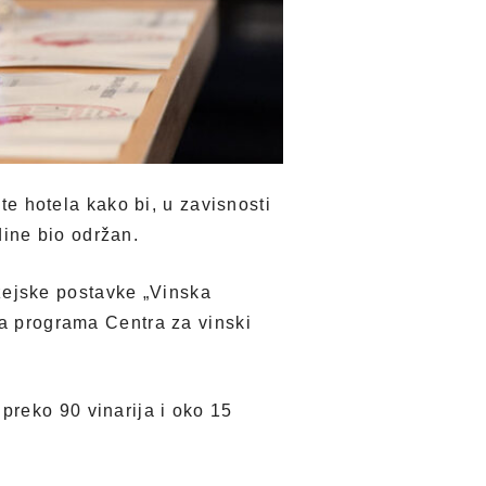
šte hotela kako bi, u zavisnosti
ine bio održan.
ejske postavke „Vinska
ja programa Centra za vinski
preko 90 vinarija i oko 15