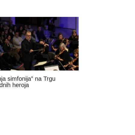
nja simfonija” na Trgu
dnih heroja