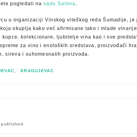
ete pogledati na
sajtu Salona
.
cu u organizaciji Vinskog viteškog reda Šumadije, je j
 koja okuplja kako već afirmisane tako i mlade vinarije
 kupce, kolekcionare, ljubitelje vina kao i sve predst
i opreme za vino i enoloških sredstava, proizvođači hr
e, sireva i suhomesnatih proizvoda.
JEVAC
,
KRAGUJEVAC
 published.