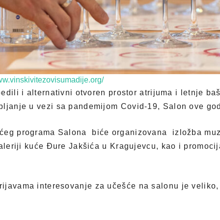
ww.vinskivitezovisumadije.org/
dili i alternativni otvoren prostor atrijuma i letnje ba
pljanje u vezi sa pandemijom Covid-19, Salon ove god
ećeg programa Salona biće organizovana izložba muz
galeriji kuće Đure Jakšića u Kragujevcu, kao i promoci
javama interesovanje za učešće na salonu je veliko, 