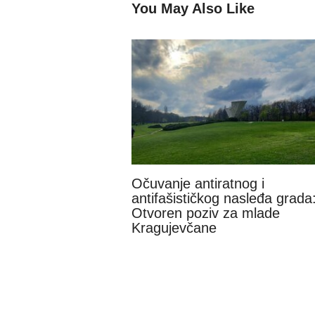
You May Also Like
Očuvanje antiratnog i
antifašističkog nasleđa grada
Otvoren poziv za mlade
Kragujevčane