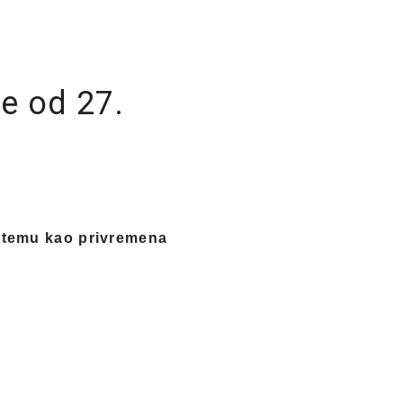
re od 27.
istemu kao privremena
d 27. do 30. maja.
Za razliku
a će zahvaljujući ukidanju
dana doneće brojne sajamske