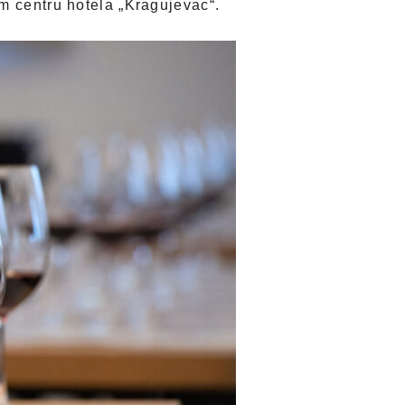
m centru hotela „Kragujevac“.