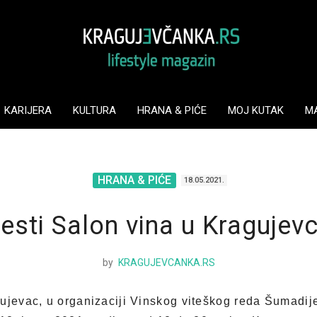
KARIJERA
KULTURA
HRANA & PIĆE
MOJ KUTAK
M
HRANA & PIĆE
18.05.2021.
esti Salon vina u Kragujev
by
KRAGUJEVCANKA.RS
ujevac, u organizaciji Vinskog viteškog reda Šumadije