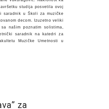
vršetku studija posvetila ovoj
ki saradnik u Školi za muzičke
entovanom decom. Izuzetno veliki
a sa našim poznatim solistima,
tnički saradnik na katedri za
kultetu Muzičke Umetnosti u
ava” za