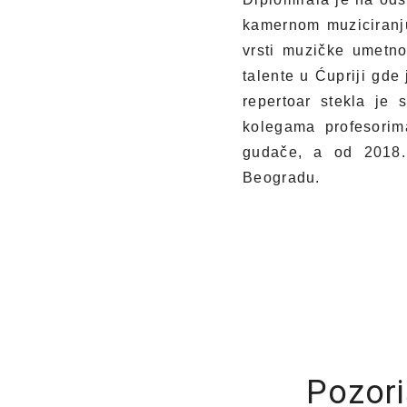
kamernom muziciranju
vrsti muzičke umetno
talente u Ćupriji gde
repertoar stekla je 
kolegama profesorim
gudače, a od 2018.
Beogradu.
Pozori