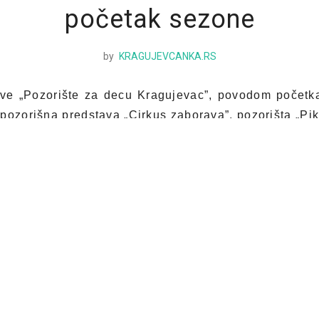
početak sezone
by
KRAGUJEVCANKA.RS
ove „Pozorište za decu Kragujevac”, povodom počet
pozorišna predstava „Cirkus zaborava”, pozorišta „Pik
edena u ulici Ive Lole Ribara, preko puta hotela “Zele