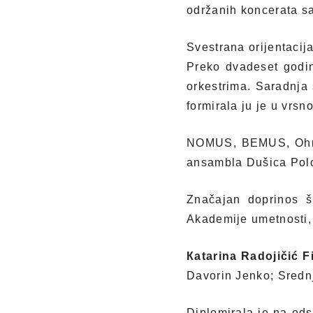
održanih koncerata s
Svestrana orijentacij
Preko dvadeset godin
orkestrima. Saradnja 
formirala ju je u vrs
NOMUS, BEMUS, Ohrids
ansambla Dušica Polovi
Značajan doprinos š
Akademije umetnosti,
Кatarina Radojičić F
Davorin Jenko; Sredn
Diplomirala je na od