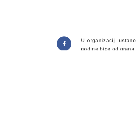
U organizaciji ustan
godine biće odigrana 
Predstava će biti izv
18 sati.