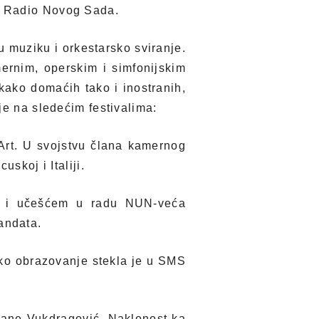
u Radio Novog Sada.
 muziku i orkestarsko sviranje.
ernim, operskim i simfonijskim
kako domaćih tako i inostranih,
je na sledećim festivalima:
Art. U svojstvu člana kamernog
skoj i Italiji.
 je i učešćem u radu NUN-veća
andata.
ko obrazovanje stekla je u SMS
jane Vukdragović. Naklonost ka