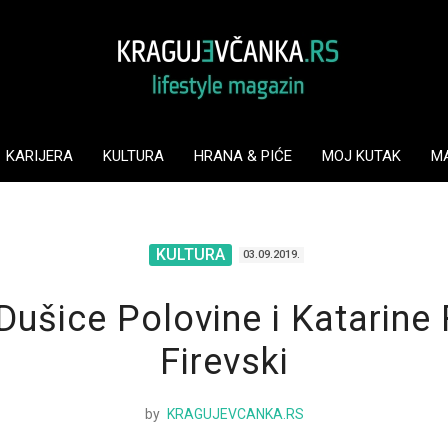
KARIJERA
KULTURA
HRANA & PIĆE
MOJ KUTAK
M
KULTURA
03.09.2019.
Dušice Polovine i Katarine 
Firevski
by
KRAGUJEVCANKA.RS