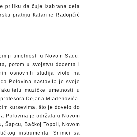
e priliku da čuje izabrana dela
irsku pratnju Кatarine Radojičić
demiji umetnosti u Novom Sadu,
ta, potom u svojstvu docenta i
ih osnovnih studija viole na
ca Polovina nastavila je svoje
Fakultetu muzičke umetnosti u
m profesora Dejana Mlađenovića.
im kursevima, što je dovelo do
ica Polovina je održala u Novom
vu, Šapcu, Bačkoj Topoli, Novom
tičkog instrumenta. Snimci sa