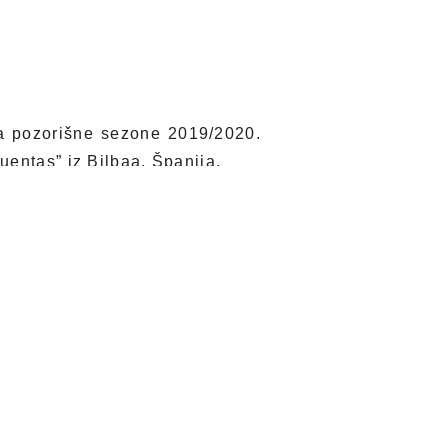
ka pozorišne sezone 2019/2020.
uentas” iz Bilbaa, Španija.
ngora”, u utorak 3. septembra od