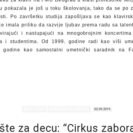
 pokazala je još u toku školovanja, tako da se po za
sti. Po završetku studija zapošljava se kao klavirs
 je imala priliku da razvije ljubav prema radu sa tal
svirajući i nastupajući na mnogobrojnim koncertim
a i studentima. Od 1999. godine radi kao viši ume
 godine kao samostalni umetnički saradnik na Fa
KULTURA
MAMINA RUBRIKA
02.09.2019.
šte za decu: “Cirkus zabor