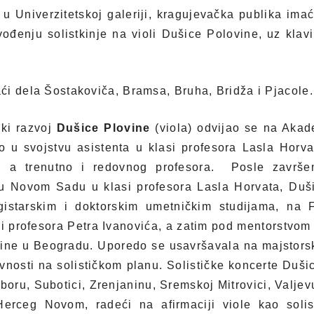
 Univerzitetskoj galeriji, kragujevačka publika imać
izvođenju solistkinje na violi Dušice Polovine, uz klav
i dela Šostakoviča, Bramsa, Bruha, Bridža i Pjacole.
ki razvoj
Dušice Plovine
(viola) odvijao se na Aka
o u svojstvu asistenta u klasi profesora Lasla Horva
, a trenutno i redovnog profesora. Posle završen
u Novom Sadu u klasi profesora Lasla Horvata, Duši
istarskim i doktorskim umetničkim studijama, na 
si profesora Petra Ivanovića, a zatim pod mentorstvo
dine u Beogradu. Uporedo se usavršavala na majstorsk
vnosti na solističkom planu. Solističke koncerte Duš
oru, Subotici, Zrenjaninu, Sremskoj Mitrovici, Valje
Herceg Novom, radeći na afirmaciji viole kao solis