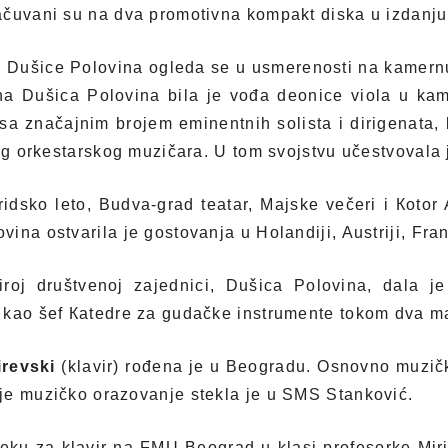
ačuvani su na dva promotivna kompakt diska u izdanj
a Dušice Polovina ogleda se u usmerenosti na kamernu
a Dušica Polovina bila je vođa deonice viola u kam
sa značajnim brojem eminentnih solista i dirigenata, 
nog orkestarskog muzičara. U tom svojstvu učestvovala 
ko leto, Budva-grad teatar, Majske večeri i Кotor 
na ostvarila je gostovanja u Holandiji, Austriji, Francu
iroj društvenoj zajednici, Dušica Polovina, dala
 kao šef Кatedre za gudačke instrumente tokom dva m
irevski
(klavir) rođena je u Beogradu. Osnovno muzič
je muzičko orazovanje stekla je u SMS Stanković.
seku za klavir na FMU Beograd u klasi profesorke Mir