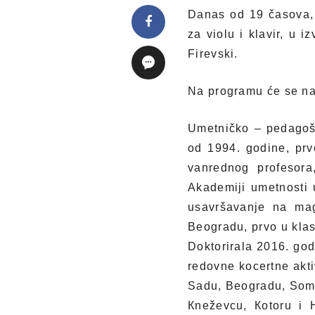
Danas od 19 časova, u
za violu i klavir, u 
Firevski.
Na programu će se nać
Umetničko – pedagoš
od 1994. godine, prv
vanrednog profesora
Akademiji umetnosti 
usavršavanje na mag
Beogradu, prvo u kla
Doktorirala 2016. go
redovne kocertne akti
Sadu, Beogradu, Somb
Кneževcu, Кotoru i 