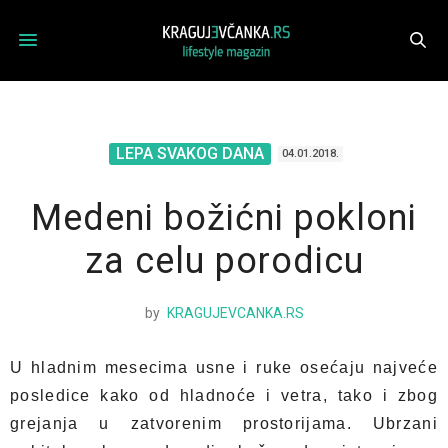
LEPA SVAKOG DANA
04.01.2018.
Medeni božićni pokloni
za celu porodicu
by
KRAGUJEVCANKA.RS
U hladnim mesecima usne i ruke osećaju najveće
posledice kako od hladnoće i vetra, tako i zbog
grejanja u zatvorenim prostorijama. Ubrzani