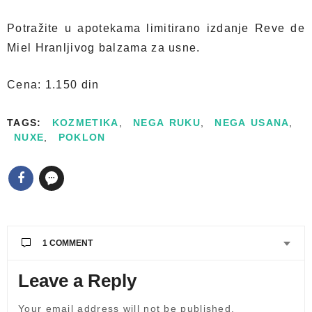
Potražite u apotekama limitirano izdanje Reve de
Miel Hranljivog balzama za usne.
Cena: 1.150 din
TAGS:
KOZMETIKA
,
NEGA RUKU
,
NEGA USANA
,
NUXE
,
POKLON
1 COMMENT
Leave a Reply
BILJANA
SAYS:
♥ #NUXESrbija ♥♥♥
Your email address will not be published.
04.01.2018. AT 13:42