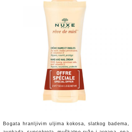
Bogata hranljivim uljima kokosa, slatkog badema,
avokada, suncokreta, muškatne ruže i argana, ona