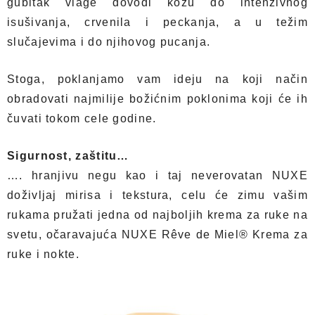
gubitak vlage dovodi kožu do intenzivnog
isušivanja, crvenila i peckanja, a u težim
slučajevima i do njihovog pucanja.
Stoga, poklanjamo vam ideju na koji način
obradovati najmilije božićnim poklonima koji će ih
čuvati tokom cele godine.
Sigurnost, zaštitu…
…. hranjivu negu kao i taj neverovatan NUXE
doživljaj mirisa i tekstura, celu će zimu vašim
rukama pružati jedna od najboljih krema za ruke na
svetu, očaravajuća NUXE Rêve de Miel® Krema za
ruke i nokte.