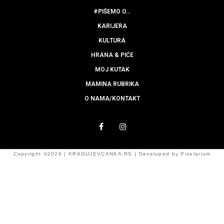
raspoloženje potraje!
by
KRAGUJEVCANKA.RS
Želimo da praznično raspoloženje potraje još neki
dan! Praznici su najlepši uz drage ljude i male
znake pažnje! Prva čitateljka koja 8.01. u 11.00
sati pošalje email sa svojim podacima na
office@kragujevcanka.rs
dobija poklon paket koji
sadrži:
Roman “Seks i grad” Kendas Bušnel (Vulkan
izdavaštvo)
Golden Rose Color Expert lak za nokte i Metals
karmin u olovci