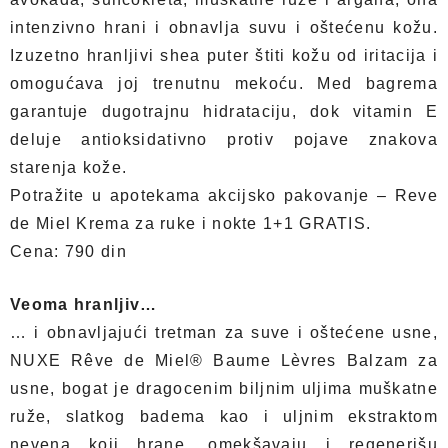
intenzivno hrani i obnavlja suvu i oštećenu kožu.
Izuzetno hranljivi shea puter štiti kožu od iritacija i
omogućava joj trenutnu mekoću. Med bagrema
garantuje dugotrajnu hidrataciju, dok vitamin E
deluje antioksidativno protiv pojave znakova
starenja kože.
Potražite u apotekama akcijsko pakovanje – Reve
de Miel Krema za ruke i nokte 1+1 GRATIS.
Cena: 790 din
Veoma hranljiv…
… i obnavljajući tretman za suve i oštećene usne,
NUXE Rêve de Miel® Baume Lèvres Balzam za
usne, bogat je dragocenim biljnim uljima muškatne
ruže, slatkog badema kao i uljnim ekstraktom
nevena koji hrane, omekšavaju i regenerišu