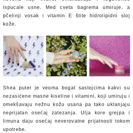
ispucale usne. Med cveta bagrema umiruje, a
pčelinji vosak i vitamin E štite hidrolipidni sloj
kože.
Shea puter je veoma bogat sastojcima kakvi su
nezasićene masne kiseline i vitamini, koji umiruju i
omekšavaju nežnu kožu usana pa tako uklanjaju
neprijatan osećaj zatezanja. Ulja kore grejpa i
limuna daju osećaj neverovatne prijatnosti tokom
upotrebe.