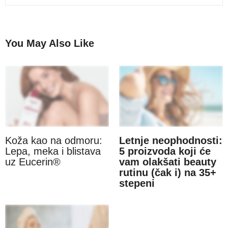
You May Also Like
Koža kao na odmoru:
Letnje neophodnosti:
Lepa, meka i blistava
5 proizvoda koji će
uz Eucerin®
vam olakšati beauty
rutinu (čak i) na 35+
stepeni