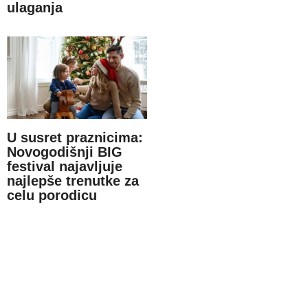
ulaganja
U susret praznicima:
Novogodišnji BIG
festival najavljuje
najlepše trenutke za
celu porodicu