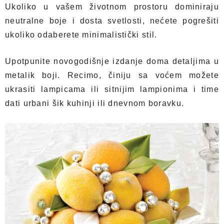
Ukoliko u vašem životnom prostoru dominiraju
neutralne boje i dosta svetlosti, nećete pogrešiti
ukoliko odaberete minimalistički stil.
Upotpunite novogodišnje izdanje doma detaljima u
metalik boji. Recimo, činiju sa voćem možete
ukrasiti lampicama ili sitnijim lampionima i time
dati urbani šik kuhinji ili dnevnom boravku.