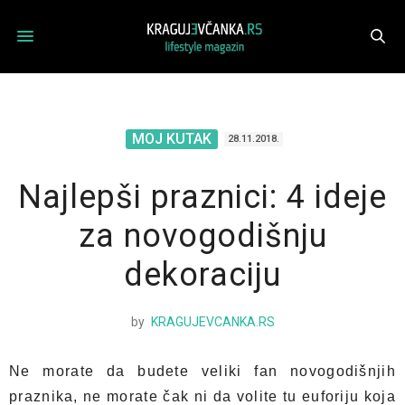
MOJ KUTAK
28.11.2018.
Najlepši praznici: 4 ideje
za novogodišnju
dekoraciju
by
KRAGUJEVCANKA.RS
Ne morate da budete veliki fan novogodišnjih
praznika, ne morate čak ni da volite tu euforiju koja