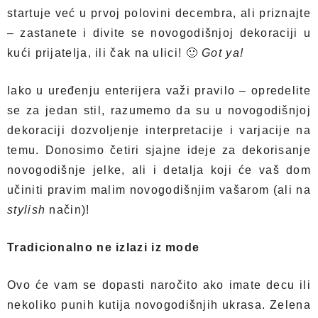
startuje već u prvoj polovini decembra, ali priznajte
– zastanete i divite se novogodišnjoj dekoraciji u
kući prijatelja, ili čak na ulici! 🙂
Got ya!
Iako u uređenju enterijera važi pravilo – opredelite
se za jedan stil, razumemo da su u novogodišnjoj
dekoraciji dozvoljenje interpretacije i varjacije na
temu. Donosimo četiri sjajne ideje za dekorisanje
novogodišnje jelke, ali i detalja koji će vaš dom
učiniti pravim malim novogodišnjim vašarom (ali na
stylish
način)!
Tradicionalno ne izlazi iz mode
Ovo će vam se dopasti naročito ako imate decu ili
nekoliko punih kutija novogodišnjih ukrasa. Zelena