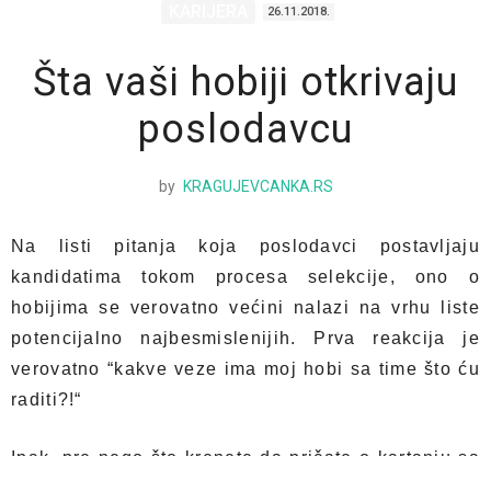
KARIJERA
26.11.2018.
Šta vaši hobiji otkrivaju
poslodavcu
by
KRAGUJEVCANKA.RS
Na listi pitanja koja poslodavci postavljaju
kandidatima tokom procesa selekcije, ono o
hobijima se verovatno većini nalazi na vrhu liste
potencijalno najbesmislenijih. Prva reakcija je
verovatno “kakve veze ima moj hobi sa time što ću
raditi?!“
Ipak, pre nego što krenete da pričate o kartanju sa
komšijom, društvenim mrežama, jahanju konja ili