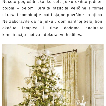
Nećete pogrešiti ukoliko celu jelku okitite jednom
bojom – belom. Birajte različite veličine i forme
ukrasa i kombinujte mat i sjajne površine na njima.
Ne zaboravite da na jelku u dominantnoj beloj boji,
okačite lampice i time dodatno naglasite
kombinaciju motiva i dekorativnih stilova.