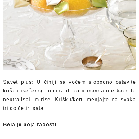
Savet plus: U činiji sa voćem slobodno ostavite
krišku isečenog limuna ili koru mandarine kako bi
neutralisali mirise. Krišku/koru menjajte na svaka
tri do četiri sata.
Bela je boja radosti