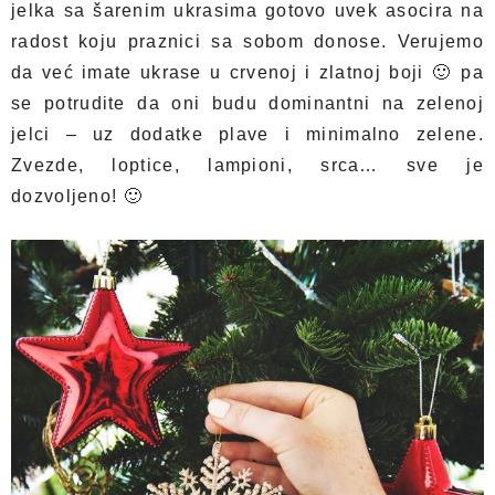
jelka sa šarenim ukrasima gotovo uvek asocira na
radost koju praznici sa sobom donose. Verujemo
da već imate ukrase u crvenoj i zlatnoj boji 🙂 pa
se potrudite da oni budu dominantni na zelenoj
jelci – uz dodatke plave i minimalno zelene.
Zvezde, loptice, lampioni, srca… sve je
dozvoljeno! 🙂