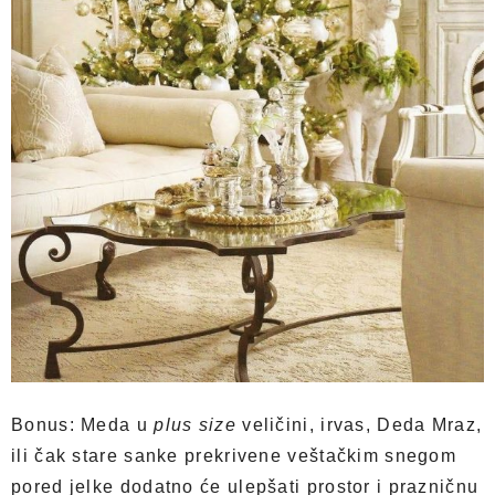
Bonus: Meda u
plus size
veličini, irvas, Deda Mraz,
ili čak stare sanke prekrivene veštačkim snegom
pored jelke dodatno će ulepšati prostor i prazničnu