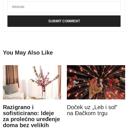
You May Also Like
Razigrano i
Doček uz „Leb i sol”
sofisticirano: Ideje
na Đačkom trgu
za prolećno uređenje
doma bez velikih