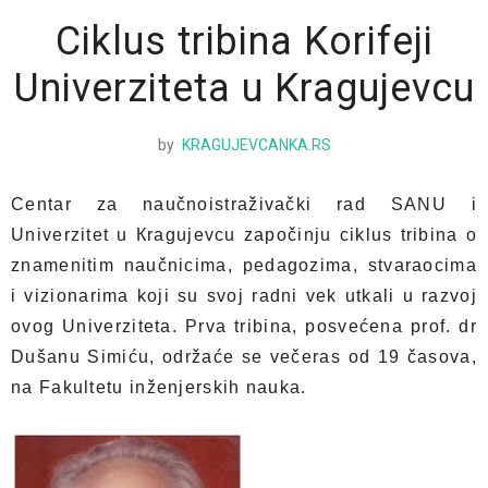
Ciklus tribina Korifeji
Univerziteta u Kragujevcu
by
KRAGUJEVCANKA.RS
Centar za naučnoistraživački rad SANU i
Univerzitet u Кragujevcu započinju ciklus tribina o
znamenitim naučnicima, pedagozima, stvaraocima
i vizionarima koji su svoj radni vek utkali u razvoj
ovog Univerziteta. Prva tribina, posvećena prof. dr
Dušanu Simiću, održaće se večeras od 19 časova,
na Fakultetu inženjerskih nauka.