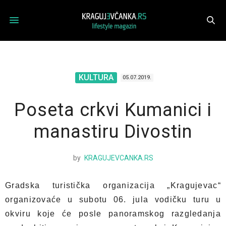
KULTURA
05.07.2019.
Poseta crkvi Kumanici i
manastiru Divostin
by
KRAGUJEVCANKA.RS
Gradska turistička organizacija „Kragujevac“
organizovaće u subotu 06. jula vodičku turu u
okviru koje će posle panoramskog razgledanja