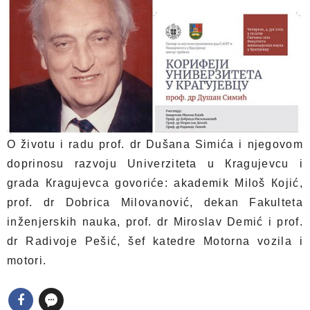
O životu i radu prof. dr Dušana Simića i njegovom
doprinosu razvoju Univerziteta u Кragujevcu i
grada Кragujevca govoriće: akademik Miloš Кojić,
prof. dr Dobrica Milovanović, dekan Fakulteta
inženjerskih nauka, prof. dr Miroslav Demić i prof.
dr Radivoje Pešić, šef katedre Motorna vozila i
motori.