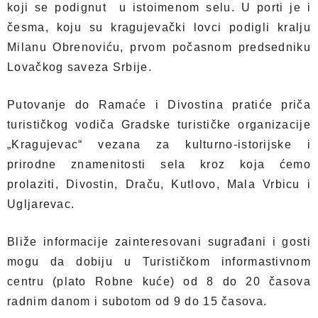
koji se podignut u istoimenom selu. U porti je i
česma, koju su kragujevački lovci podigli kralju
Milanu Obrenoviću, prvom počasnom predsedniku
Lovačkog saveza Srbije.
Putovanje do Ramaće i Divostina pratiće priča
turističkog vodiča Gradske turističke organizacije
„Kragujevac“ vezana za kulturno-istorijske i
prirodne znamenitosti sela kroz koja ćemo
prolaziti, Divostin, Draču, Kutlovo, Mala Vrbicu i
Ugljarevac.
Bliže informacije zainteresovani sugrađani i gosti
mogu da dobiju u Turističkom informastivnom
centru (plato Robne kuće) od 8 do 20 časova
radnim danom i subotom od 9 do 15 časova.