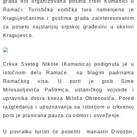
grada biti organizovana poseta crkvi Kumanici u
Ramaći. Turistička vodička tura namenjena je
Kragujevčanima i gostima grada zainteresovanim
za posetu najstarijoj srpskoj građevini u okolini
Kragujevca.
Crkva Svetog Nikole (Kumanica) podignuta je u
istočnom delu Ramaće na blagim padinama
Ramaćkog visa. U porti je grob Sime
Milosavljevića Paštrmca, ustaničkog vojvode i
upravnika dvora kneza Miloša Obrenovića. Pored
razgledanja i upoznavanja sa istorijom u crkvenoj
porti je planirana pauza za odmor i osveženje.
U povratku turisti će posetiti manastir Divostin,