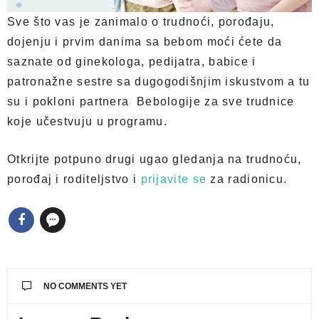
Sve što vas je zanimalo o trudnoći, porođaju,
dojenju i prvim danima sa bebom moći ćete da
saznate od ginekologa, pedijatra, babice i
patronažne sestre sa dugogodišnjim iskustvom a tu
su i pokloni partnera Bebologije za sve trudnice
koje učestvuju u programu.
Otkrijte potpuno drugi ugao gledanja na trudnoću,
porođaj i roditeljstvo i
prijavite se
za radionicu.
NO COMMENTS YET