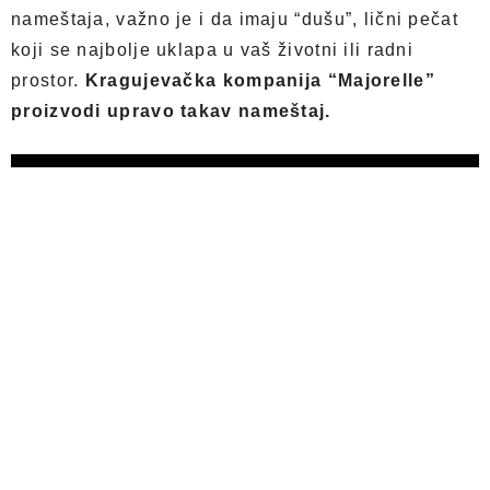
nameštaja, važno je i da imaju “dušu”, lični pečat
koji se najbolje uklapa u vaš životni ili radni
prostor.
Kragujevačka kompanija “Majorelle”
proizvodi upravo takav nameštaj.