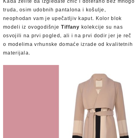
Kada želite da izgledate
chic
i doterano bez mnogo
truda, osim udobnih pantalona i košulje,
neophodan vam je upečatljiv kaput. Kolor blok
modeli iz ovogodišnje
Tiffany
kolekcije su nas
osvojili na prvi pogled, ali i na prvi dodir jer je reč
o modelima vrhunske domaće izrade od kvalitetnih
materijala.