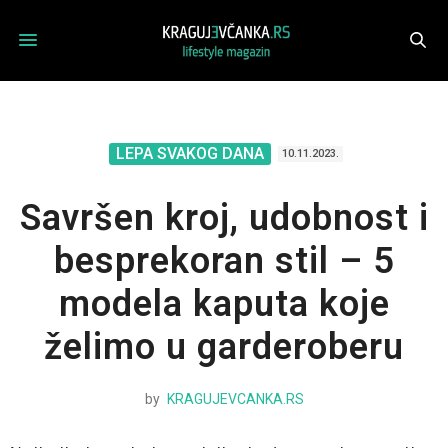
LEPA SVAKOG DANA
10.11.2023.
Savršen kroj, udobnost i
besprekoran stil – 5
modela kaputa koje
želimo u garderoberu
by
KRAGUJEVCANKA.RS