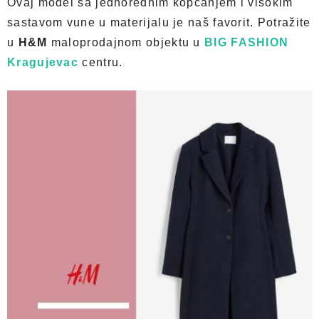
Ovaj model sa jednorednim kopčanjem i visokim
sastavom vune u materijalu je naš favorit. Potražite
u
H&M
maloprodajnom objektu u
BIG FASHION
Kragujevac
centru.