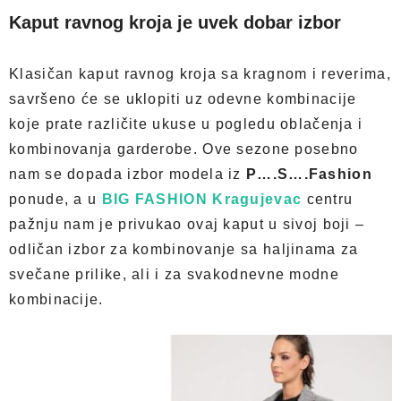
Kaput ravnog kroja je uvek dobar izbor
Klasičan kaput ravnog kroja sa kragnom i reverima,
savršeno će se uklopiti uz odevne kombinacije
koje prate različite ukuse u pogledu oblačenja i
kombinovanja garderobe. Ove sezone posebno
nam se dopada izbor modela iz
P….S….Fashion
ponude, a u
BIG FASHION Kragujevac
centru
pažnju nam je privukao ovaj kaput u sivoj boji –
odličan izbor za kombinovanje sa haljinama za
svečane prilike, ali i za svakodnevne modne
kombinacije.