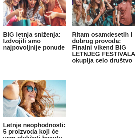
BIG letnja sniženja:
Ritam osamdesetih i
Izdvojili smo
dobrog provoda:
najpovoljnije ponude
Finalni vikend BIG
LETNJEG FESTIVALA
okuplja celo društvo
Letnje neophodnosti:
5 proizvoda koji će