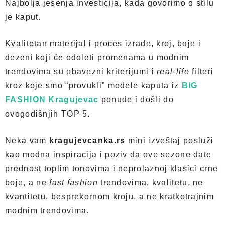
Najbolja jesenja investicija, kada govorimo o stilu
je kaput.
Kvalitetan materijal i proces izrade, kroj, boje i
dezeni koji će odoleti promenama u modnim
trendovima su obavezni kriterijumi i
real-life
filteri
kroz koje smo “provukli” modele kaputa iz
BIG
FASHION Kragujevac
ponude i došli do
ovogodišnjih TOP 5.
Neka vam
kragujevcanka.rs
mini izveštaj posluži
kao modna inspiracija i poziv da ove sezone date
prednost toplim tonovima i neprolaznoj klasici crne
boje, a ne
fast fashion
trendovima, kvalitetu, ne
kvantitetu, besprekornom kroju, a ne kratkotrajnim
modnim trendovima.