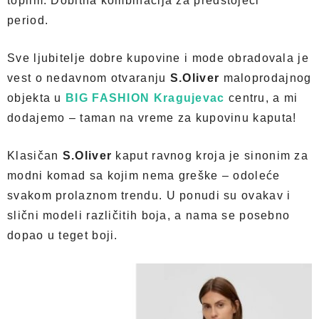
toplim. Dobitna kombinacija za predstojeći
period.
Sve ljubitelje dobre kupovine i mode obradovala je
vest o nedavnom otvaranju
S.Oliver
maloprodajnog
objekta u
BIG FASHION Kragujevac
centru, a mi
dodajemo – taman na vreme za kupovinu kaputa!
Klasičan
S.Oliver
kaput ravnog kroja je sinonim za
modni komad sa kojim nema greške – odoleće
svakom prolaznom trendu. U ponudi su ovakav i
slični modeli različitih boja, a nama se posebno
dopao u teget boji.