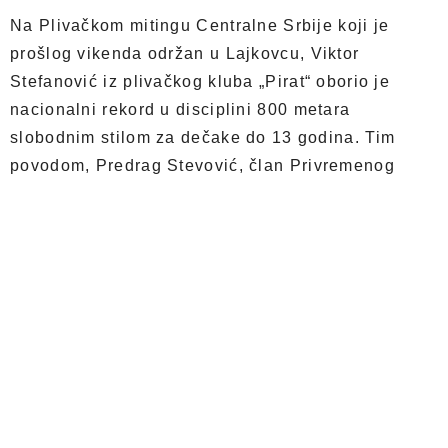
Na Plivačkom mitingu Centralne Srbije koji je
prošlog vikenda održan u Lajkovcu, Viktor
Stefanović iz plivačkog kluba „Pirat“ oborio je
nacionalni rekord u disciplini 800 metara
slobodnim stilom za dečake do 13 godina. Tim
povodom, Predrag Stevović, član Privremenog
organa grada Kragujevca organizova je svečani
prijem za Viktora i njegovog trenera, Branka
Antića, predsednika PK „Pirat“.
Stevović je istakao da uspehe mladih sportista,
kao što je ovaj Viktorov, uvek treba istaći kako bi
služili za podstrek mladoj generaciji da se okrenu
sportu i budu motivisani da postižu izvanredne
rezultate.