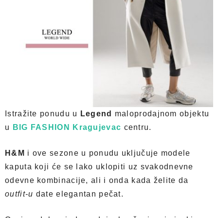
Istražite ponudu u
Legend
maloprodajnom objektu
u
BIG FASHION Kragujevac
centru.
H&M
i ove sezone u ponudu uključuje modele
kaputa koji će se lako uklopiti uz svakodnevne
odevne kombinacije, ali i onda kada želite da
outfit-u
date elegantan pečat.