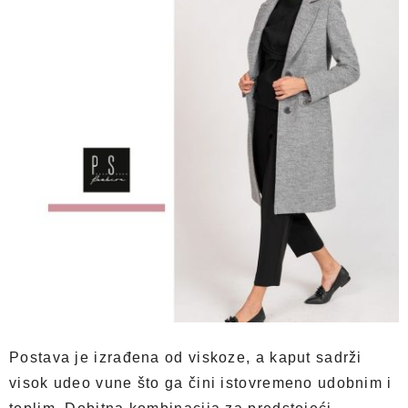
Postava je izrađena od viskoze, a kaput sadrži
visok udeo vune što ga čini istovremeno udobnim i