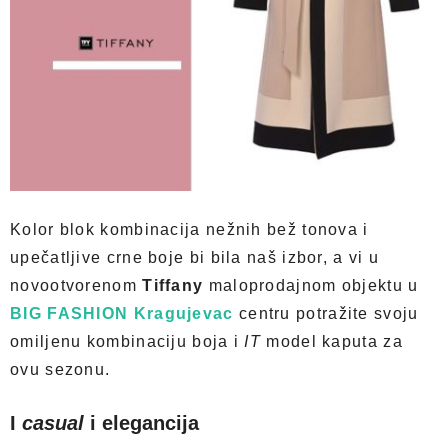
Kolor blok kombinacija nežnih bež tonova i
upečatljive crne boje bi bila naš izbor, a vi u
novootvorenom
Tiffany
maloprodajnom objektu u
BIG FASHION Kragujevac
centru potražite svoju
omiljenu kombinaciju boja i
IT
model kaputa za
ovu sezonu.
I
casual
i elegancija