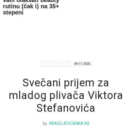
vam olakšati beauty
rutinu (čak i) na 35+
stepeni
MOJ KUTAK
09.11.2023.
Svečani prijem za
mladog plivača Viktora
Stefanovića
by
KRAGUJEVCANKA.RS