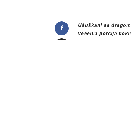
Ušuškani sa dragom 
veeelila porcija ko
Evo odgovora:
Good Will Hunting
Američka drama iz 19
Williams, Ben Affleck
Južnog Bostona, Willa
kako bi izbegao zatv