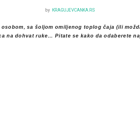
by
KRAGUJEVCANKA.RS
osobom, sa šoljom omiljenog toplog čaja (ili možd
kica na dohvat ruke…
Pitate se kako da odaberete na
97. godine. Režirao je Gas Van San. Glavne uloge t
, Minnie Driver i Stellan Skarsgard. Radnja prati dvad
 Huntinga, genija koji odlazi na terapije i uči napre
orsku kaznu.