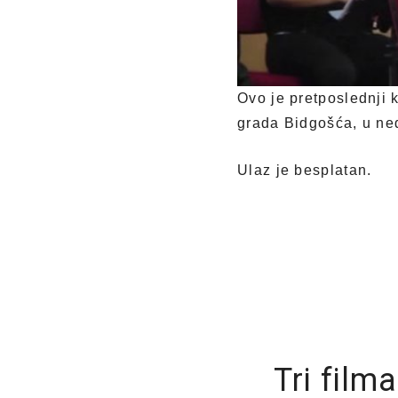
Ovo je pretposlednji 
grada Bidgošća, u ned
Ulaz je besplatan.
Tri film