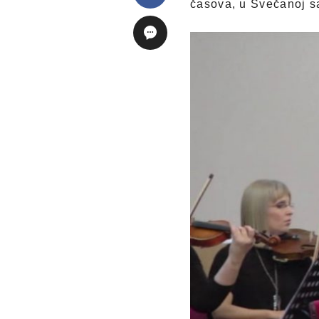
časova, u Svečanoj s