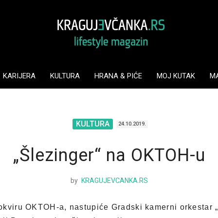
KARIJERA
KULTURA
HRANA & PIĆE
MOJ KUTAK
M
KULTURA
24.10.2019.
„Šlezinger“ na OKTOH-u
by
KRAGUJEVCANKA.RS
kviru OKTOH-a, nastupiće Gradski kamerni orkestar „Š