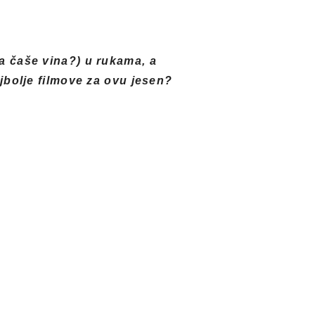
a čaše vina?) u rukama, a
jbolje filmove za ovu jesen?
umače Matt Damon, Robin
esetogodišnjeg radnika iz
dnu matematiku sa profesorom,