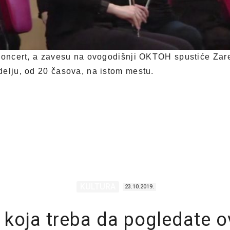
koncert, a zavesu na ovogodišnji OKTOH spustiće Zarebs
elju, od 20 časova, na istom mestu.
KULTURA
23.10.2019.
a koja treba da pogledate o