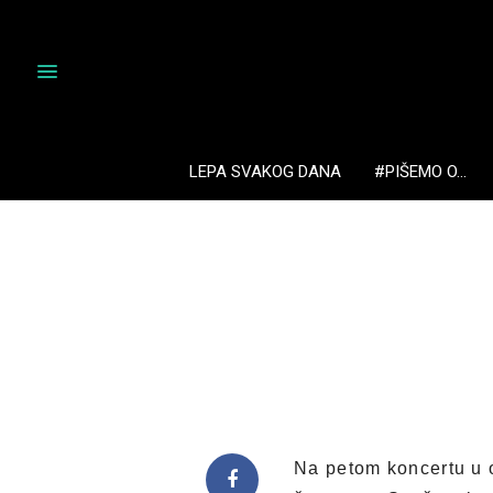
LEPA SVAKOG DANA
#PIŠEMO O…
Na petom koncertu u o