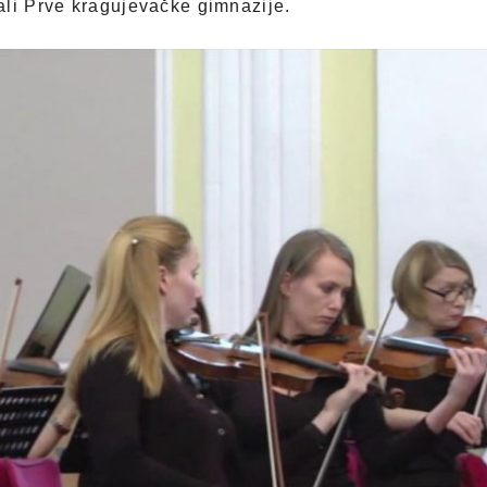
ali Prve kragujevačke gimnazije.