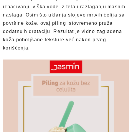
izbacivanju viška vode iz tela i razlaganju masnih
naslaga. Osim što uklanja slojeve mrtvih ćelija sa
površine kože, ovaj piling istovremeno pruža
dodatnu hidrataciju. Rezultat je vidno zaglađena
koža poboljšane teksture već nakon prvog
korišćenja.