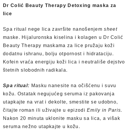
Dr Colić Beauty Therapy Detoxing maska za
lice
Spa ritual nege lica završite nanošenjem
sheet
maske. Hijaluronska kiselina i kolagen u Dr Colić
Beauty Therapy maskama za lice pružaju koži
dodatnu ishranu, bolju otpornost i hidrataciju.
Kofein vraća energiju koži lica i neutrališe dejstvo
štetnih slobodnih radikala.
Spa ritual:
Masku nanesite na očišćenu i suvu
kožu. Ostatak negujućeg seruma iz pakovanja
utapkajte na vrat i dekolte, smestite se udobno,
čitajte roman ili uživajte u epizodi
Emily in Paris.
Nakon 20 minuta uklonite masku sa lica, a višak
seruma nežno utapkajte u kožu.