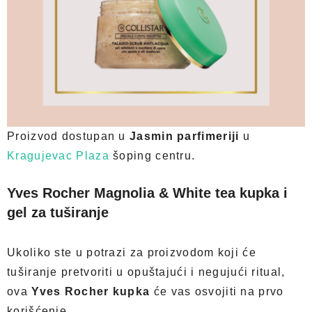
Proizvod dostupan u
Jasmin parfimeriji
u
Kragujevac Plaza
šoping centru.
Yves Rocher Magnolia & White tea kupka i
gel za tuširanje
Ukoliko ste u potrazi za proizvodom koji će
tuširanje pretvoriti u opuštajući i negujući ritual,
ova
Yves Rocher kupka
će vas osvojiti na prvo
korišćenje.