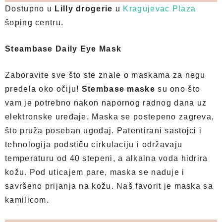
Dostupno u
Lilly drogerie
u
Kragujevac Plaza
šoping centru.
Steambase Daily Eye Mask
Zaboravite sve što ste znale o maskama za negu
predela oko očiju!
Stembase maske
su ono što
vam je potrebno nakon napornog radnog dana uz
elektronske uređaje. Maska se postepeno zagreva,
što pruža poseban ugođaj. Patentirani sastojci i
tehnologija podstiču cirkulaciju i održavaju
temperaturu od 40 stepeni, a alkalna voda hidrira
kožu. Pod uticajem pare, maska se naduje i
savršeno prijanja na kožu. Naš favorit je maska sa
kamilicom.