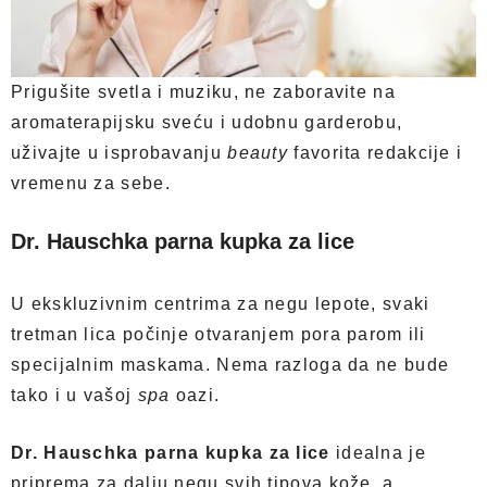
Prigušite svetla i muziku, ne zaboravite na
aromaterapijsku sveću i udobnu garderobu,
uživajte u isprobavanju
beauty
favorita redakcije i
vremenu za sebe.
Dr. Hauschka parna kupka za lice
U ekskluzivnim centrima za negu lepote, svaki
tretman lica počinje otvaranjem pora parom ili
specijalnim maskama. Nema razloga da ne bude
tako i u vašoj
spa
oazi.
Dr. Hauschka parna kupka za lice
idealna je
priprema za dalju negu svih tipova kože, a