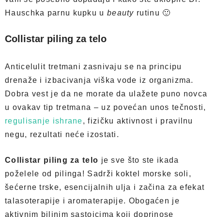
Hauschka parnu kupku u
beauty
rutinu 🙂
Collistar piling za telo
Anticelulit tretmani zasnivaju se na principu
drenaže i izbacivanja viška vode iz organizma.
Dobra vest je da ne morate da ulažete puno novca
u ovakav tip tretmana – uz povećan unos tečnosti,
regulisanje ishrane
, fizičku aktivnost i pravilnu
negu, rezultati neće izostati.
Collistar piling za telo
je sve što ste ikada
poželele od pilinga! Sadrži koktel morske soli,
šećerne trske, esencijalnih ulja i začina za efekat
talasoterapije i aromaterapije. Obogaćen je
aktivnim biljnim sastojcima koji doprinose