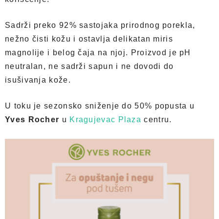
Sadrži preko 92% sastojaka prirodnog porekla,
nežno čisti kožu i ostavlja delikatan miris
magnolije i belog čaja na njoj. Proizvod je pH
neutralan, ne sadrži sapun i ne dovodi do
isušivanja kože.
U toku je sezonsko sniženje do 50% popusta u
Yves Rocher
u
Kragujevac Plaza
centru.