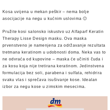
Kosa uvijena u mekan peškir – nema bolje
asocijacije na negu u kućnim uslovima 🙂
Pružite kosi salonsko iskustvo uz Alfaparf Keratin
Therapy Lisse Design masku. Ova maska
prvenstveno je namenjena za održavanje rezultata
tretmana keratinom u udobnosti doma. Neka vas to
ne odvraća od kupovine – maska će učiniti čuda i
za kosu koja nije tretirana keratinom. Jedinstvena
formulacija bez soli, parabena i sulfata, rehidrira
svaku vlas i sprečava isušivanje kose. Idealan
izbor za negu kose u zimskim mesecima.