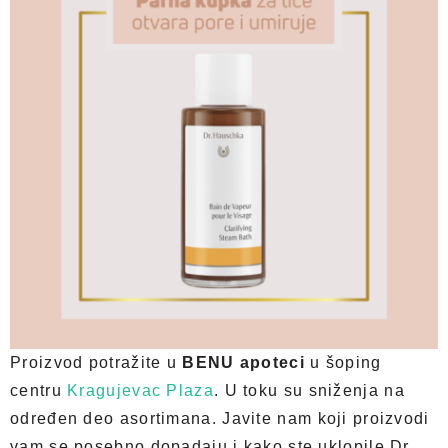
Proizvod potražite u
BENU apoteci
u šoping
centru
Kragujevac Plaza
. U toku su sniženja na
određen deo asortimana. Javite nam koji proizvodi
vam se posebno dopadaju i kako ste uklopile Dr.