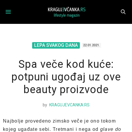
LEPA SVAKOG DANA
22.01.2021.
Spa veče kod kuće:
potpuni ugođaj uz ove
beauty proizvode
by
KRAGUJEVCANKA.RS
Najbolje provedeno zimsko veče je ono tokom
kojeg ugađate sebi. Tretmani i nega od
glave do