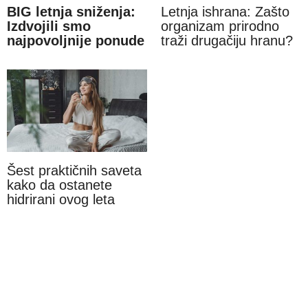
BIG letnja sniženja:
Letnja ishrana: Zašto
Izdvojili smo
organizam prirodno
najpovoljnije ponude
traži drugačiju hranu?
Šest praktičnih saveta
kako da ostanete
hidrirani ovog leta