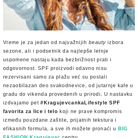
Vreme je za jedan od najvažnijih
beauty
izbora
sezone, ali i podsetnik da najlepše letnje
uspomene nastaju kada bezbrižnost prati i
odgovornost. SPF proizvodi odavno nisu
rezervisani samo za plažu već su postali
nezaobilazan deo svakodnevice, od jutarnje kafe u
gradu do vikenda provedenih u prirodi. U nastavku
izdvajamo pet
#KragujevcankaLifestyle
SPF
favorita za lice i telo
koji ne prave kompromis
između pouzdane zaštite, prijatnih tekstura i
efikasnih formula, a sve ih možete pronaći u
BIG
FASHION Kragujevac
centru.