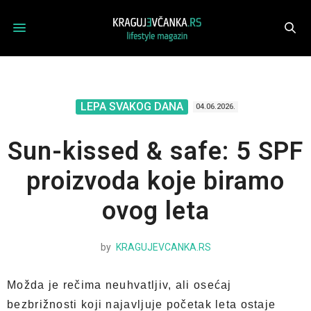
LEPA SVAKOG DANA
04.06.2026.
Sun-kissed & safe: 5 SPF
proizvoda koje biramo
ovog leta
by
KRAGUJEVCANKA.RS
Možda je rečima neuhvatljiv, ali osećaj
bezbrižnosti koji najavljuje početak leta ostaje