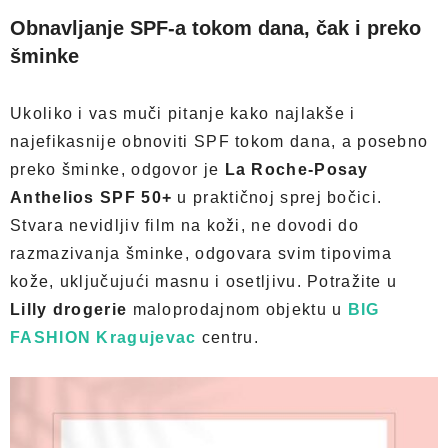
Obnavljanje SPF-a tokom dana, čak i preko
šminke
Ukoliko i vas muči pitanje kako najlakše i
najefikasnije obnoviti SPF tokom dana, a posebno
preko šminke, odgovor je
La Roche-Posay
Anthelios SPF 50+
u praktičnoj sprej bočici.
Stvara nevidljiv film na koži, ne dovodi do
razmazivanja šminke, odgovara svim tipovima
kože, uključujući masnu i osetljivu. Potražite u
Lilly drogerie
maloprodajnom objektu u
BIG
FASHION Kragujevac
centru.