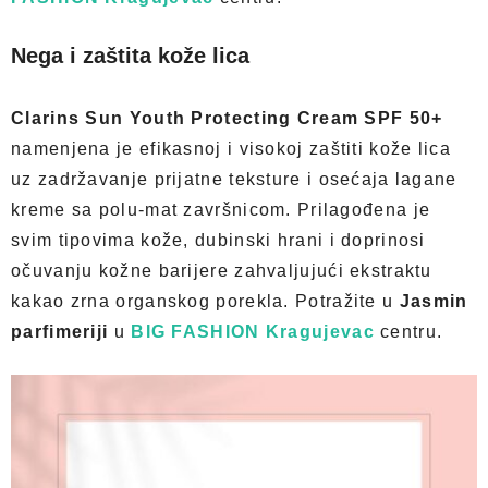
Nega i zaštita kože lica
Clarins Sun Youth Protecting Cream SPF 50+
namenjena je efikasnoj i visokoj zaštiti kože lica
uz zadržavanje prijatne teksture i osećaja lagane
kreme sa polu-mat završnicom. Prilagođena je
svim tipovima kože, dubinski hrani i doprinosi
očuvanju kožne barijere zahvaljujući ekstraktu
kakao zrna organskog porekla. Potražite u
Jasmin
parfimeriji
u
BIG FASHION Kragujevac
centru.