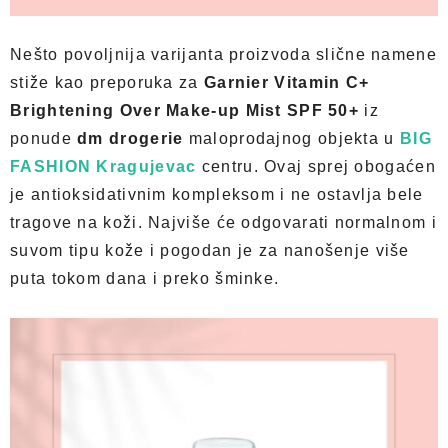
Nešto povoljnija varijanta proizvoda slične namene
stiže kao preporuka za
Garnier Vitamin C+
Brightening Over Make-up Mist SPF 50+
iz
ponude
dm drogerie
maloprodajnog objekta u
BIG
FASHION Kragujevac
centru. Ovaj sprej obogaćen
je antioksidativnim kompleksom i ne ostavlja bele
tragove na koži. Najviše će odgovarati normalnom i
suvom tipu kože i pogodan je za nanošenje više
puta tokom dana i preko šminke.