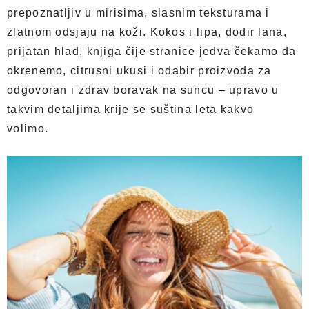
prepoznatljiv u mirisima, slasnim teksturama i
zlatnom odsjaju na koži. Kokos i lipa, dodir lana,
prijatan hlad, knjiga čije stranice jedva čekamo da
okrenemo, citrusni ukusi i odabir proizvoda za
odgovoran i zdrav boravak na suncu – upravo u
takvim detaljima krije se suština leta kakvo
volimo.