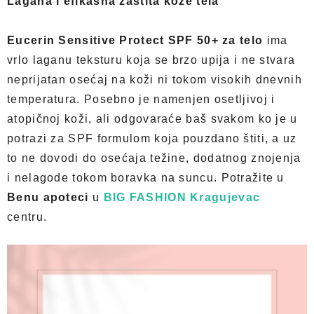
Lagana i efikasna zaštita kože tela
Eucerin Sensitive Protect SPF 50+ za telo
ima
vrlo laganu teksturu koja se brzo upija i ne stvara
neprijatan osećaj na koži ni tokom visokih dnevnih
temperatura. Posebno je namenjen osetljivoj i
atopičnoj koži, ali odgovaraće baš svakom ko je u
potrazi za SPF formulom koja pouzdano štiti, a uz
to ne dovodi do osećaja težine, dodatnog znojenja
i nelagode tokom boravka na suncu. Potražite u
Benu apoteci
u
BIG FASHION Kragujevac
centru.