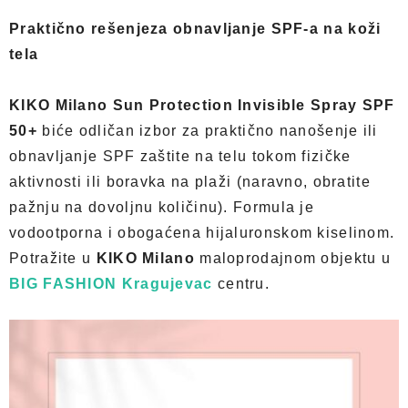
Praktično rešenjeza obnavljanje SPF-a na koži
tela
KIKO Milano Sun Protection Invisible Spray SPF
50+
biće odličan izbor za praktično nanošenje ili
obnavljanje SPF zaštite na telu tokom fizičke
aktivnosti ili boravka na plaži (naravno, obratite
pažnju na dovoljnu količinu). Formula je
vodootporna i obogaćena hijaluronskom kiselinom.
Potražite u
KIKO Milano
maloprodajnom objektu u
BIG FASHION Kragujevac
centru.