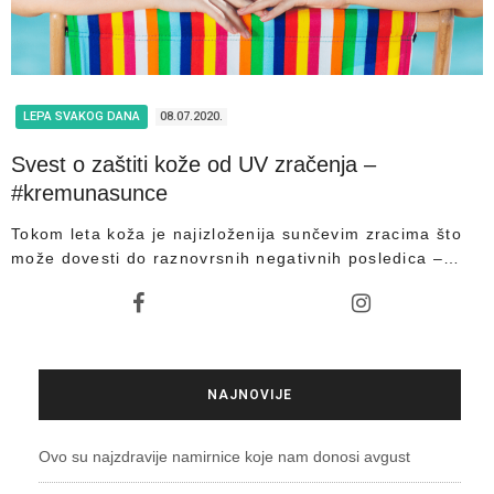
LEPA SVAKOG DANA
08.07.2020.
Svest o zaštiti kože od UV zračenja –
#kremunasunce
Tokom leta koža je najizloženija sunčevim zracima što
može dovesti do raznovrsnih negativnih posledica –…
NAJNOVIJE
Ovo su najzdravije namirnice koje nam donosi avgust