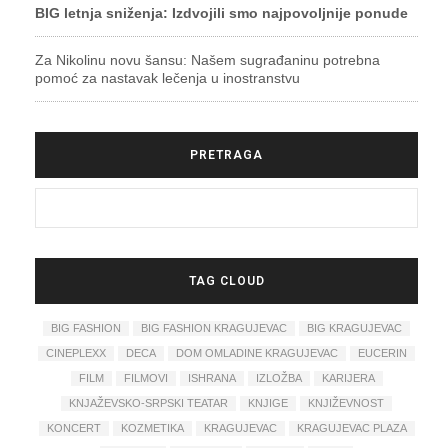
BIG letnja sniženja: Izdvojili smo najpovoljnije ponude
Za Nikolinu novu šansu: Našem sugrađaninu potrebna
pomoć za nastavak lečenja u inostranstvu
PRETRAGA
TAG CLOUD
BIG FASHION
BIG FASHION KRAGUJEVAC
BIG KRAGUJEVAC
CINEPLEXX
DECA
DOM OMLADINE KRAGUJEVAC
EUCERIN
FILM
FILMOVI
ISHRANA
IZLOŽBA
KARIJERA
KNJAŽEVSKO-SRPSKI TEATAR
KNJIGE
KNJIŽEVNOST
KONCERT
KOZMETIKA
KRAGUJEVAC
KRAGUJEVAC PLAZA