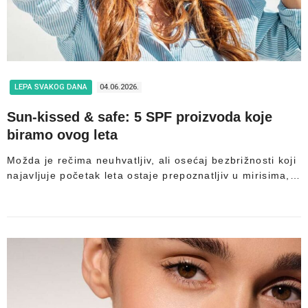
LEPA SVAKOG DANA
04.06.2026.
Sun-kissed & safe: 5 SPF proizvoda koje
biramo ovog leta
Možda je rečima neuhvatljiv, ali osećaj bezbrižnosti koji
najavljuje početak leta ostaje prepoznatljiv u mirisima,…