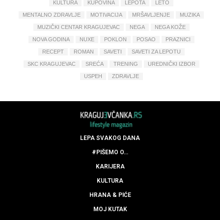
KULTURA
KUPOVINA
LEPOTA
LETO
MENTALNO ZDRAVLJE
MOTIVACIJA
MRŠAVLJENJE
MUZIKA
MUZIČKI CENTAR KRAGUJEVAC
NEGA
NEGA KOŽE
NOVA GODINA
NUXE
POKLON
POSAO
PRAZNICI
RECEPT
ROMAN
SAVETI
SAVETI ZA LEPOTU
SKC KRAGUJEVAC
SREĆA
TRENING
UREDNIČKI IZBOR
USPEH
ZDRAVLJE
LEPA SVAKOG DANA
#PIŠEMO O…
KARIJERA
KULTURA
HRANA & PIĆE
MOJ KUTAK