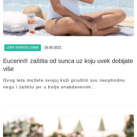
LEPA SVAKOG DANA
26.06.2022.
Eucerin® zaštita od sunca uz koju uvek dobijate
više
Ovog leta možete svojoj koži priuštiti svu neophodnu
negu i zaštitu jer u bolje snabdevenim…