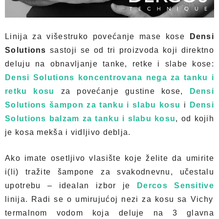
Linija za višestruko povećanje mase kose
Densi
Solutions
sastoji se od tri proizvoda koji direktno
deluju na obnavljanje tanke, retke i slabe kose:
Densi Solutions koncentrovana nega za tanku i
retku kosu
za povećanje gustine kose,
Densi
Solutions šampon za tanku i slabu kosu
i
Densi
Solutions balzam za tanku i slabu kosu
, od kojih
je kosa mekša i vidljivo deblja.
Ako imate osetljivo vlasište koje želite da umirite
i(li) tražite šampone za svakodnevnu, učestalu
upotrebu – idealan izbor je
Dercos Sensitive
linija. Radi se o umirujućoj nezi za kosu sa Vichy
termalnom vodom koja deluje na 3 glavna