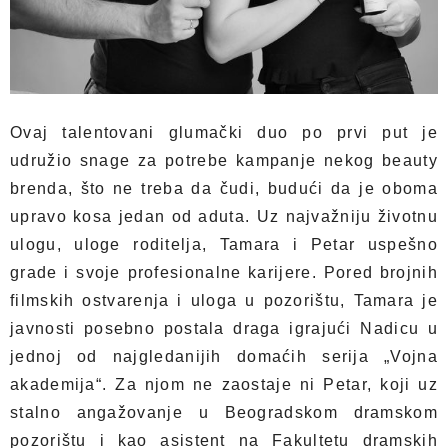
Ovaj talentovani glumački duo po prvi put je
udružio snage za potrebe kampanje nekog beauty
brenda, što ne treba da čudi, budući da je oboma
upravo kosa jedan od aduta. Uz najvažniju životnu
ulogu, uloge roditelja, Tamara i Petar uspešno
grade i svoje profesionalne karijere. Pored brojnih
filmskih ostvarenja i uloga u pozorištu, Tamara je
javnosti posebno postala draga igrajući Nadicu u
jednoj od najgledanijih domaćih serija „Vojna
akademija“. Za njom ne zaostaje ni Petar, koji uz
stalno angažovanje u Beogradskom dramskom
pozorištu i kao asistent na Fakultetu dramskih