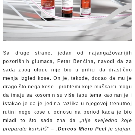
Sa druge strane, jedan od najangažovanijih
pozorišnih glumaca, Petar Benčina, navodi da za
sada zbog uloge nije bio u prilici da drastično
menja izgled kose. On je, takođe, dodao da mu je
drago što nega kose i problemi koje muškarci mogu
da imaju sa kosom nisu više tabu tema kao ranije i
istakao je da je jedina razlika u njegovoj trenutnoj
rutini nege kose u odnosu na period kada je bio
mlađi to što sada zna da „
nije svejedno koje
preparate koristiš
“ –
„
Dercos Micro Peel
je sjajan.