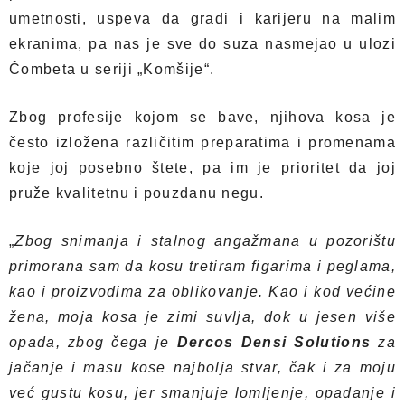
umetnosti, uspeva da gradi i karijeru na malim
ekranima, pa nas je sve do suza nasmejao u ulozi
Čombeta u seriji „Komšije“.
Zbog profesije kojom se bave, njihova kosa je
često izložena različitim preparatima i promenama
koje joj posebno štete, pa im je prioritet da joj
pruže kvalitetnu i pouzdanu negu.
„
Zbog snimanja i stalnog angažmana u pozorištu
primorana sam da kosu tretiram figarima i peglama,
kao i proizvodima za oblikovanje. Kao i kod većine
žena, moja kosa je zimi suvlja, dok u jesen više
opada, zbog čega je
Dercos Densi Solutions
za
jačanje i masu kose najbolja stvar, čak i za moju
već gustu kosu, jer smanjuje lomljenje, opadanje i