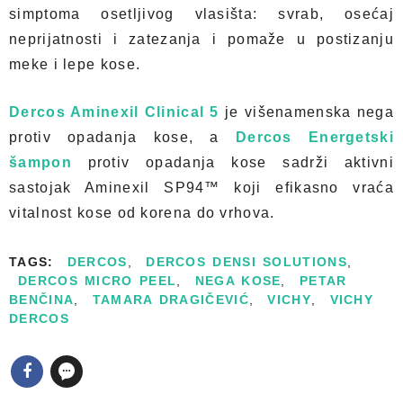
simptoma osetljivog vlasišta: svrab, osećaj
neprijatnosti i zatezanja i pomaže u postizanju
meke i lepe kose.
Dercos Aminexil Clinical 5
je višenamenska nega
protiv opadanja kose, a
Dercos Energetski
šampon
protiv opadanja kose sadrži aktivni
sastojak Aminexil SP94™ koji efikasno vraća
vitalnost kose od korena do vrhova.
TAGS:
DERCOS
,
DERCOS DENSI SOLUTIONS
,
DERCOS MICRO PEEL
,
NEGA KOSE
,
PETAR
BENČINA
,
TAMARA DRAGIČEVIĆ
,
VICHY
,
VICHY
DERCOS