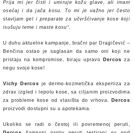
Prija mi jer čisti i umiruje kožu glave, ali imam
osećaj i da jača kosu. To mi je važno jer često
stavljam gel i preparate za učvršćivanje kose koji
isušuju teme i maste kosu“.
U duhu aktuelne kampanje, bračni par Dragičević –
Benčina ostao je saglasan da samo oni koji ne
pristaju na kompromise, biraju upravo
Dercos
za
negu svoje kose!
Vichy
Dercos
je dermo-kozmetička ekspertiza za
zdrav izgled i lepotu kose, sa ciljanim proizvodima
za probleme kose od vlasišta do vrhova.
Dercos
proizvodi dostupni su u apotekama.
Ukoliko se radi o čestoj ili povremenoj peruti,
Dercos
šamponi protiv peruti testirani su pod