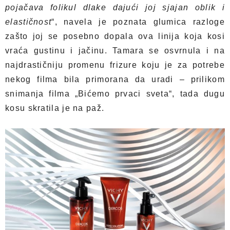
pojačava folikul dlake dajući joj sjajan oblik i
elastičnost
“, navela je poznata glumica razloge
zašto joj se posebno dopala ova linija koja kosi
vraća gustinu i jačinu. Tamara se osvrnula i na
najdrastičniju promenu frizure koju je za potrebe
nekog filma bila primorana da uradi – prilikom
snimanja filma „Bićemo prvaci sveta“, tada dugu
kosu skratila je na paž.