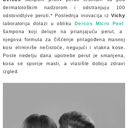
dermatološkim nadzorom i odstranjuju 100
odstovidljive peruti.* Poslednja inovacija iz
Vichy
laboratorija dolazi u obliku
Dercos Micro Peel
šampona koji deluje na prianjajuću perut, a
njegova formula za čišćenje prilagođena masnoj
kosi eliminiše nečistoće, negujući i vlakna kose.
Posle nedelju dana upotrebe perut je smanjena,
kosa se sporije masti, a vlasište dobija zdravi
izgled.