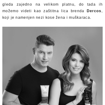
gleda zajedno na velikom platnu, do tada ih
možemo videti kao zaštitna lica brenda
Dercos
,
koji je namenjen nezi kose žena i muškaraca.