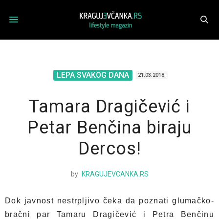
LEPA SVAKOG DANA
21.03.2018.
Tamara Dragičević i
Petar Benčina biraju
Dercos!
by
KRAGUJEVCANKA.RS
Dok javnost nestrpljivo čeka da poznati glumačko-
bračni par Tamaru Dragičević i Petra Benčinu