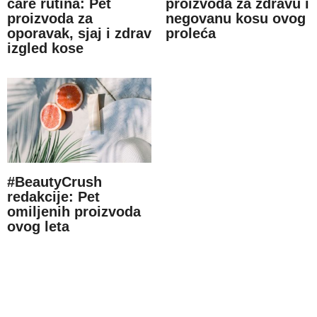
care rutina: Pet
proizvoda za zdravu i
proizvoda za
negovanu kosu ovog
oporavak, sjaj i zdrav
proleća
izgled kose
#BeautyCrush
redakcije: Pet
omiljenih proizvoda
ovog leta