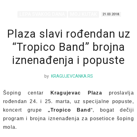
LEPA SVAKOG DANA
MOJ KUTAK
21.03.2018.
Plaza slavi rođendan uz
“Tropico Band” brojna
iznenađenja i popuste
by
KRAGUJEVCANKA.RS
Šoping centar
Kragujevac Plaza
proslavlja
rođendan 24. i 25. marta, uz specijalne popuste,
koncert grupe
„Tropico Band
“, bogat dečiji
program i brojna iznenađenja za posetioce šoping
mola.