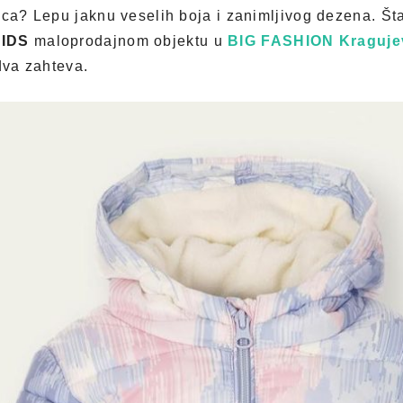
ica? Lepu jaknu veselih boja i zanimljivog dezena. Š
IDS
maloprodajnom objektu u
BIG FASHION Kraguje
dva zahteva.