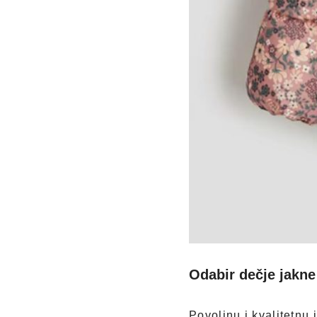
Odabir dečje jakne
Povoljnu i kvalitetnu