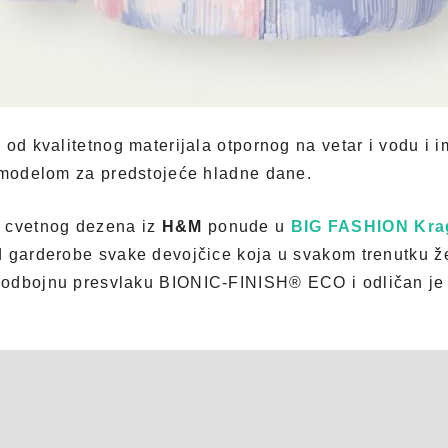
od kvalitetnog materijala otpornog na vetar i vodu i im
m modelom za predstojeće hladne dane.
 cvetnog dezena iz
H&M
ponude u
BIG FASHION Kra
 garderobe svake devojčice koja u svakom trenutku že
odbojnu presvlaku BIONIC-FINISH® ECO i odličan je i