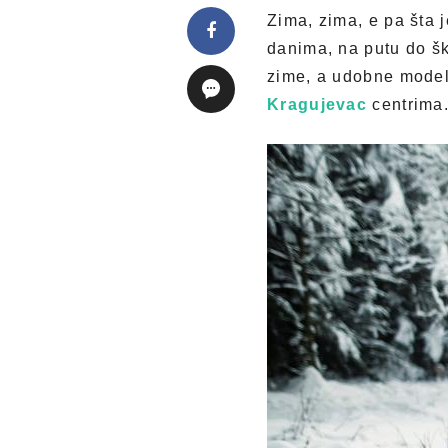
Zima, zima, e pa šta j
danima, na putu do šk
zime, a udobne modele
Kragujevac
centrima