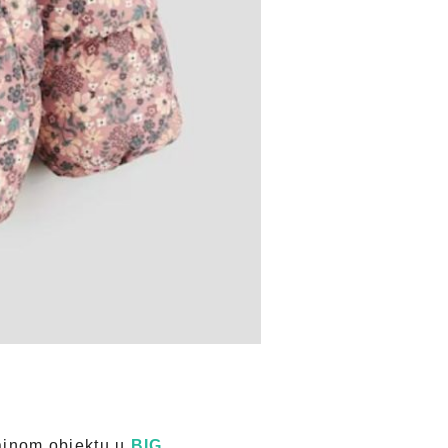
jnom objektu u
BIG