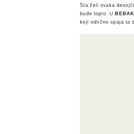
Šta želi svaka devojč
bude toplo. U
BEBAK
koji odlično spaja ta 