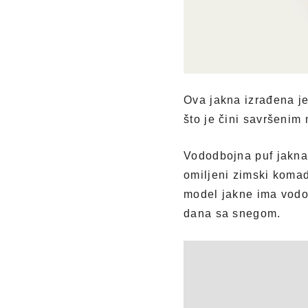
Ova jakna izrađena je 
što je čini savršeni
Vododbojna puf jakna
omiljeni zimski komad
model jakne ima vodo
dana sa snegom.