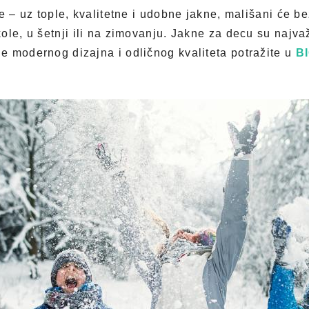
e – uz tople, kvalitetne i udobne jakne, mališani će b
ole, u šetnji ili na zimovanju. Jakne za decu su najv
 modernog dizajna i odličnog kvaliteta potražite u
B
.