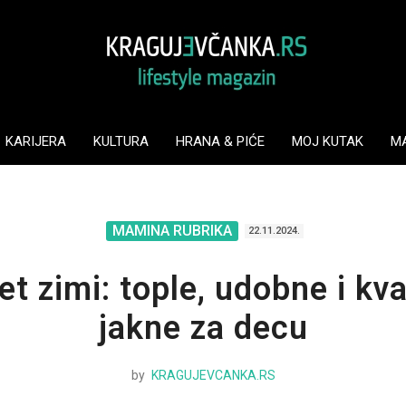
KARIJERA
KULTURA
HRANA & PIĆE
MOJ KUTAK
M
MAMINA RUBRIKA
22.11.2024.
et zimi: tople, udobne i kva
jakne za decu
by
KRAGUJEVCANKA.RS