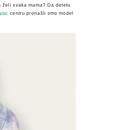
ta želi svaka mama? Da detetu
vac
centru pronašli smo model