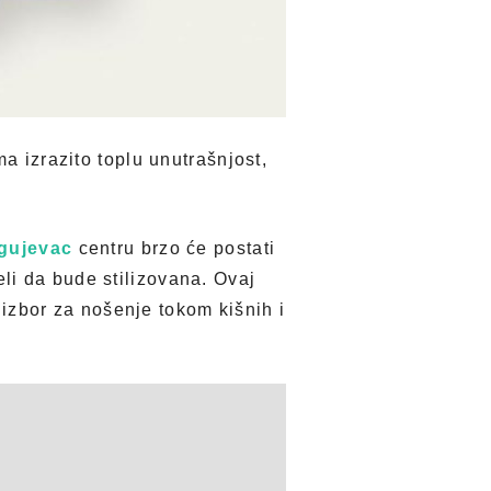
a izrazito toplu unutrašnjost,
gujevac
centru brzo će postati
li da bude stilizovana. Ovaj
zbor za nošenje tokom kišnih i