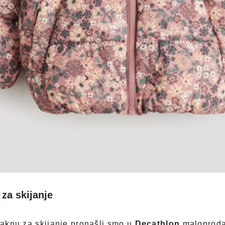
 za skijanje
 jaknu za skijanje pronašli smo u
Decathlon
maloproda