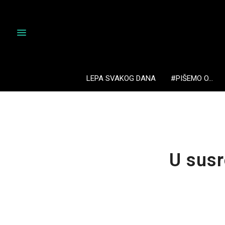
LEPA SVAKOG DANA
#PIŠEMO O…
U susr