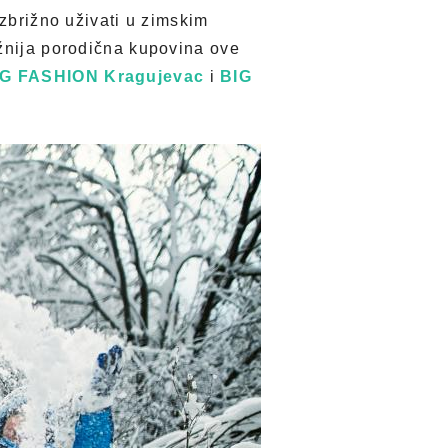
ezbrižno uživati u zimskim
ažnija porodična kupovina ove
IG FASHION Kragujevac
i
BIG