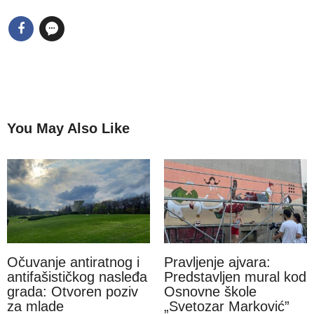
You May Also Like
Očuvanje antiratnog i
Pravljenje ajvara:
antifašističkog nasleđa
Predstavljen mural kod
grada: Otvoren poziv
Osnovne škole
za mlade
„Svetozar Marković”