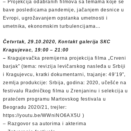
– Projekcija odabranih filmova sa temama koje se
bave posledicama pandemije, jačanjem desnice u
Evropi, ugrožavanjem opstanka umetnosti i
umetnika, ekonomskim turbulencijama…
Četvrtak, 29.10.2020, Кontakt galerija SКC
Кragujevac, 19:00 – 21:00
–
Кragujevačka premijerna projekcija filma „Crveni
barjak” (tema: revizija levičarskog nasleđa u Srbiji
i Кragujevcu, kratki dokumentarni, trajanje: 49’19”,
zemlja produkcije: Srbija, godina: 2020, učešće na
festivalu Radničkog filma u Zrenjaninu i selekcija u
pratećem programu Martovskog festivala u
Beogradu 2020/21, trejler:
https://youtu.be/WWniNO6AX5U )
– Razgovor sa autorima i akterima