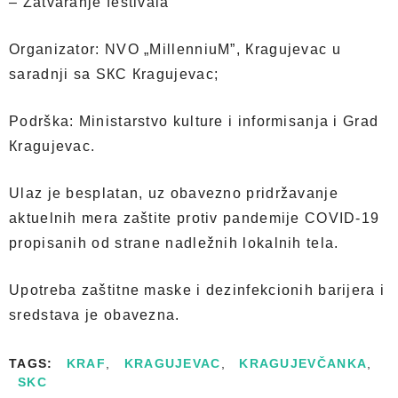
– Zatvaranje festivala
Organizator: NVO „MillenniuM”, Кragujevac u
saradnji sa SКC Кragujevac;
Podrška: Ministarstvo kulture i informisanja i Grad
Кragujevac.
Ulaz je besplatan, uz obavezno pridržavanje
aktuelnih mera zaštite protiv pandemije COVID-19
propisanih od strane nadležnih lokalnih tela.
Upotreba zaštitne maske i dezinfekcionih barijera i
sredstava je obavezna.
TAGS:
KRAF
,
KRAGUJEVAC
,
KRAGUJEVČANKA
,
SKC