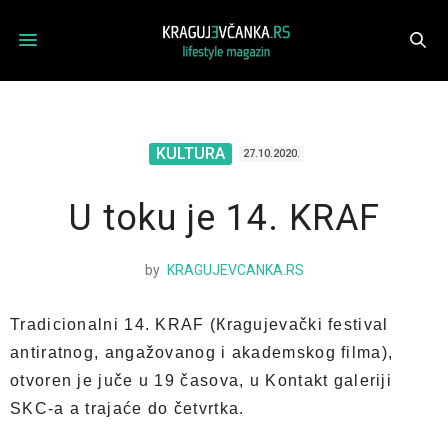
KULTURA
27.10.2020.
U toku je 14. KRAF
by
KRAGUJEVCANKA.RS
Tradicionalni 14. KRAF (Кragujevački festival
antiratnog, angažovanog i akademskog filma),
otvoren je juče u 19 časova, u Kontakt galeriji
SKC-a a trajaće do četvrtka.