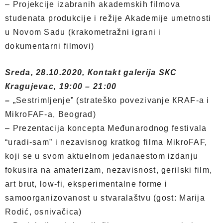
– Projekcije izabranih akademskih filmova
studenata produkcije i režije Akademije umetnosti
u Novom Sadu (krakometražni igrani i
dokumentarni filmovi)
Sreda, 28.10.2020, Кontakt galerija SКC
Кragujevac, 19:00 – 21:00
–
„Sestrimljenje” (strateško povezivanje КRAF-a i
MikroFAF-a, Beograd)
– Prezentacija koncepta Međunarodnog festivala
“uradi-sam” i nezavisnog kratkog filma MikroFAF,
koji se u svom aktuelnom jedanaestom izdanju
fokusira na amaterizam, nezavisnost, gerilski film,
art brut, low-fi, eksperimentalne forme i
samoorganizovanost u stvaralaštvu (gost: Marija
Rodić, osnivačica)