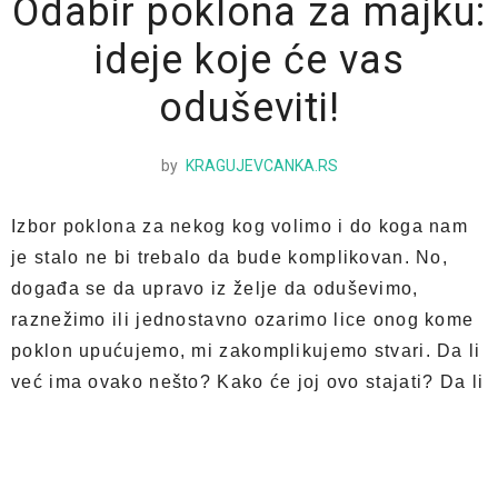
Odabir poklona za majku:
ideje koje će vas
oduševiti!
by
KRAGUJEVCANKA.RS
Izbor poklona za nekog kog volimo i do koga nam
je stalo ne bi trebalo da bude komplikovan. No,
događa se da upravo iz želje da oduševimo,
raznežimo ili jednostavno ozarimo lice onog kome
poklon upućujemo, mi zakomplikujemo stvari. Da li
već ima ovako nešto? Kako će joj ovo stajati? Da li
joj je uopšte potrebna neka stvar? Da li je dovoljno
vredno?