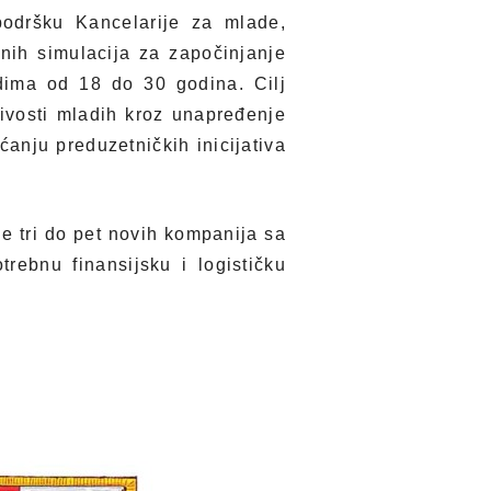
podršku Kancelarije za mlade,
nih simulacija za započinjanje
dima od 18 do 30 godina. Cilj
jivosti mladih kroz unapređenje
ćanju preduzetničkih inicijativa
e tri do pet novih kompanija sa
trebnu finansijsku i logističku