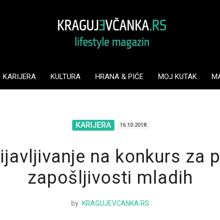
KARIJERA
KULTURA
HRANA & PIĆE
MOJ KUTAK
M
KARIJERA
16.10.2018.
ijavljivanje na konkurs za
zapošljivosti mladih
by
KRAGUJEVCANKA.RS