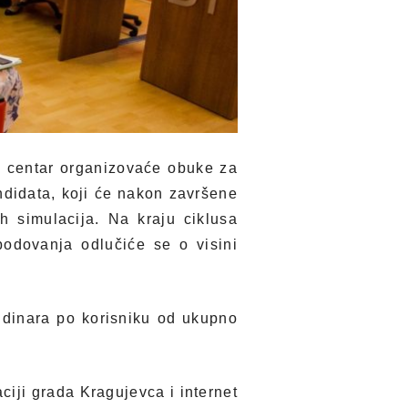
i centar organizovaće obuke za
ndidata, koji će nakon završene
h simulacija. Na kraju ciklusa
bodovanja odlučiće se o visini
 dinara po korisniku od ukupno
aciji grada Kragujevca i internet