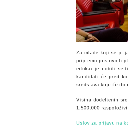
Za mlade koji se pri
pripremu poslovnih pl
edukacije dobiti ser
kandidati će pred ko
sredstava koje će dobi
Visina dodeljenih sr
1.500.000 raspoloživi
Uslov za prijavu na k