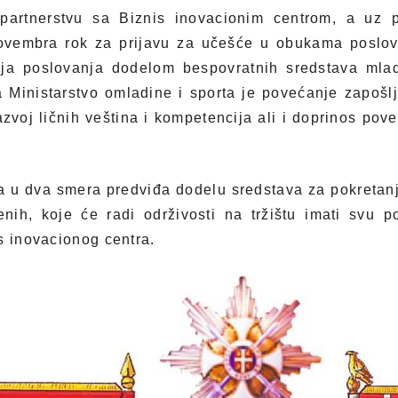
partnerstvu sa Biznis inovacionim centrom, a uz 
ovembra rok za prijavu za učešće u obukama poslov
enja poslovanja dodelom bespovratnih sredstava mla
ra Ministarstvo omladine i sporta je povećanje zapošl
zvoj ličnih veština i kompetencija ali i doprinos pove
ja u dva smera predviđa dodelu sredstava za pokretanj
nih, koje će radi održivosti na tržištu imati svu po
s inovacionog centra.