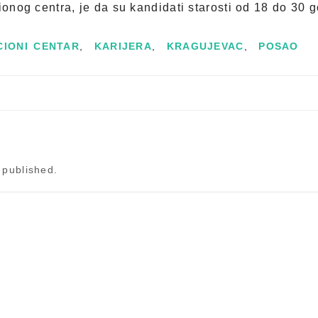
ionog centra, je da su kandidati starosti od 18 do 30 
CIONI CENTAR
,
KARIJERA
,
KRAGUJEVAC
,
POSAO
 published.