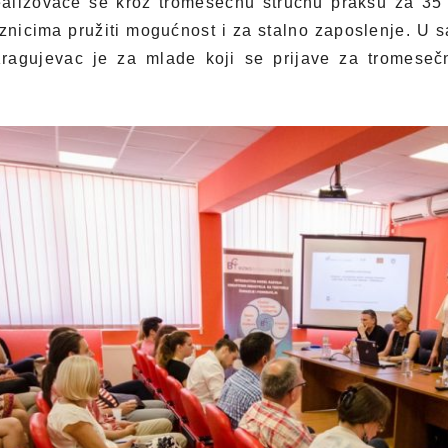
ealizovaće se kroz tromesečnu stručnu praksu za 3
aznicima pružiti mogućnost i za stalno zaposlenje. U
Kragujevac je za mlade koji se prijave za tromeseč