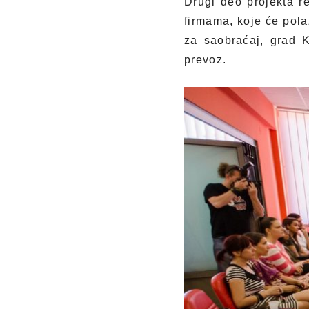
Drugi deo projekta r
firmama, koje će pol
za saobraćaj, grad 
prevoz.