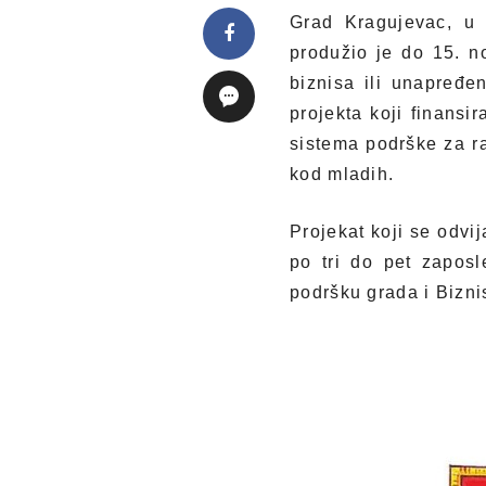
Grad Kragujevac, u 
produžio je do 15. n
biznisa ili unapređ
projekta koji finansi
sistema podrške za ra
kod mladih.
Projekat koji se odvi
po tri do pet zaposle
podršku grada i Bizni