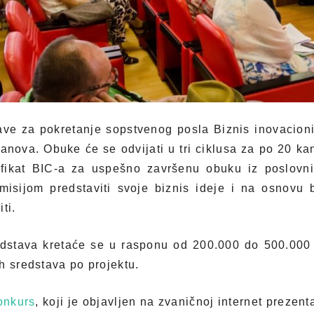
jave za pokretanje sopstvenog posla Biznis inovacion
anova. Obuke će se odvijati u tri ciklusa za po 20 ka
tifikat BIC-a za uspešno završenu obuku iz poslovni
misijom predstaviti svoje biznis ideje i na osnovu 
ti.
edstava kretaće se u rasponu od 200.000 do 500.000
h sredstava po projektu.
onkurs
, koji je objavljen na zvaničnoj internet prezent