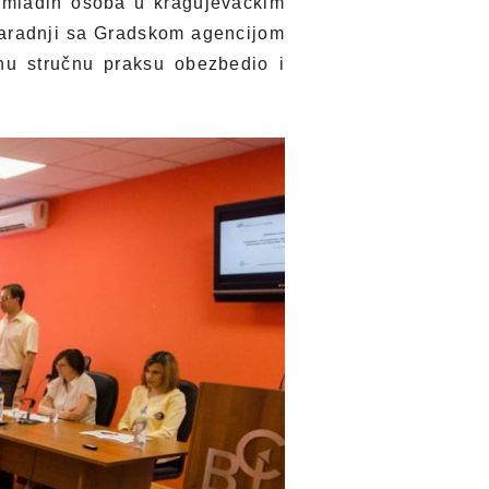
5 mladih osoba u kragujevačkim
 saradnji sa Gradskom agencijom
nu stručnu praksu obezbedio i