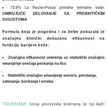
73,9% La Roche-Posay prirodne termalne vode:
UMIRUJUĆE DELOVANJE SA PREBIOTIČKIM
SVOJSTVIMA
Formula koja je pogodna i za bebe pokazala je
značajnu klinički dokazanu efikasnost na
funkciju barijere kože
:
Značajna efikasnost umirenja uz statistički značajno
smanjenje osećaja peckanja na licu
Statistički značajno smanjenje suvoće, perutanja,
zatezanja, bockanja i svraba
TOLERIANE
linija proizvoda testirana je na koži