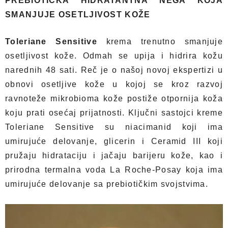
PREBIOTIČKA HIDRATANTNA NEGA KOJA
SMANJUJE OSETLJIVOST KOŽE
Toleriane Sensitive
krema trenutno smanjuje
osetljivost kože. Odmah se upija i hidrira kožu
narednih 48 sati. Reč je o našoj novoj ekspertizi u
obnovi osetljive kože u kojoj se kroz razvoj
ravnoteže mikrobioma kože postiže otpornija koža
koju prati osećaj prijatnosti. Ključni sastojci kreme
Toleriane Sensitive su niacimanid koji ima
umirujuće delovanje, glicerin i Ceramid III koji
pružaju hidrataciju i jačaju barijeru kože, kao i
prirodna termalna voda La Roche-Posay koja ima
umirujuće delovanje sa prebiotičkim svojstvima.