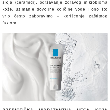
sloja (ceramidi), održavanje zdravog mikrobioma
kože, uzimanje dovoljne količine vode i ono što
vrlo često zaboravimo – korišćenje zaštitnog
faktora.