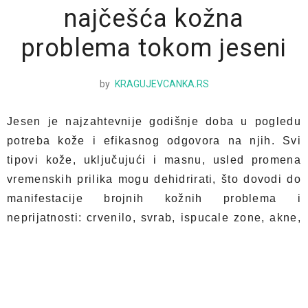
najčešća kožna
problema tokom jeseni
by
KRAGUJEVCANKA.RS
Jesen je najzahtevnije godišnje doba u pogledu
potreba kože i efikasnog odgovora na njih. Svi
tipovi kože, uključujući i masnu, usled promena
vremenskih prilika mogu dehidrirati, što dovodi do
manifestacije brojnih kožnih problema i
neprijatnosti: crvenilo, svrab, ispucale zone, akne,
umoran ten, prevremena pojava bora i slično. “Na
udaru” nižih temperatura su podjednako koža lica i
tela.