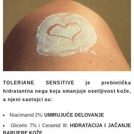
TOLERIANE SENSITIVE
je prebiotička
hidratantna nega koja smanjuje osetljivost kože,
a njeni sastojci su:
Niacimanid 2%:
UMIRUJUĆE DELOVANJE
Glicerin 7% i Ceramid III:
HIDRATACIJA I JAČANJE
BARIJERE KOŽE