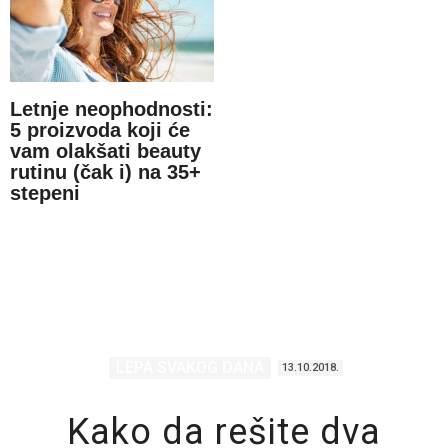
Letnje neophodnosti:
5 proizvoda koji će
vam olakšati beauty
rutinu (čak i) na 35+
stepeni
LEPA SVAKOG DANA
13.10.2018.
Kako da rešite dva