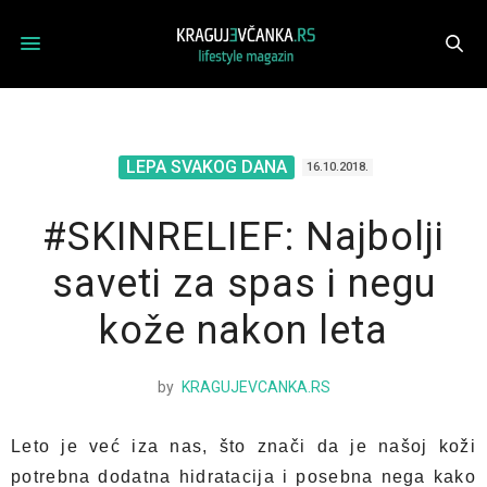
LEPA SVAKOG DANA
16.10.2018.
#SKINRELIEF: Najbolji
saveti za spas i negu
kože nakon leta
by
KRAGUJEVCANKA.RS
Leto je već iza nas, što znači da je našoj koži
potrebna dodatna hidratacija i posebna nega kako