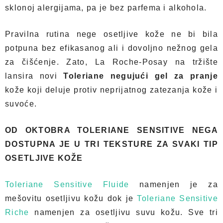
sklonoj alergijama, pa je bez parfema i alkohola.
Pravilna rutina nege osetljive kože ne bi bila
potpuna bez efikasanog ali i dovoljno nežnog gela
za čišćenje. Zato, La Roche-Posay na tržište
lansira novi
Toleriane negujući gel za pranje
kože koji deluje protiv neprijatnog zatezanja kože i
suvoće.
OD OKTOBRA TOLERIANE SENSITIVE NEGA
DOSTUPNA JE U TRI TEKSTURE ZA SVAKI TIP
OSETLJIVE KOŽE
Toleriane Sensitive Fluide
namenjen je za
mešovitu osetljivu kožu dok je
Toleriane Sensitive
Riche
namenjen za osetljivu suvu kožu. Sve tri