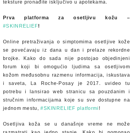
teksture pronađite isključivo u apotekama.
Prva platforma za osetljivu kožu –
#SKINRELIEF
!
Online pretraživanja o simptomima osetljive kože
se povećavaju iz dana u dan i prelaze rekordne
brojke. Kako do sada nije postojao objedinjeni
forum koji bi omogućio ljudima sa osetljivom
kožom međusobnu razmenu informacija, iskustava
i saveta, La Roche-Posay je 2017. uvideo tu
potrebu i lansirao web stranicu sa pouzdanim i
stručnim informacijama koje su sve dostupne na
jednom mestu
,
#SKINRELIEF
platformi
!
Osetljiva koža se u današnje vreme ne može
razmatrati kao jedno stanje. Kako bi pomogao