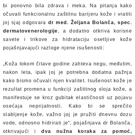
bi ponovno bila zdrava i meka. Na pitanja kako
očuvati funkcionalnu zaštitnu barijeru kože i vratiti
joj sjaj odgovara
dr med. Željana Bolanča, spec.
dermatovenerologije
, a dodatno otkriva korisne
savete i trikove za hidrataciju osetljive kože
pojašnjavajući razloge njene isušenosti:
„Koža tokom čitave godine zahteva negu, međutim,
nakon leta, ipak joj je potrebna dodatna pažnja
kako bismo očuvali njen kvalitet. Isušenost kože je
rezultat promena u funkciji zaštitnog sloja kože, a
manifestuje se kroz gubitak elastičnosti uz pojavu
osećaja neprijatnosti. Kako bi se sprečilo
slabljenje kože, važno joj je pružiti dnevnu dozu
vode, odnosno hidrirati je“, pojašnjava dr Bolanča,
otkrivajući i
dva nužna koraka za pomoć,