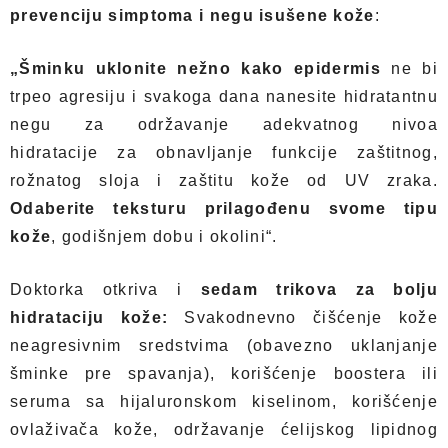
prevenciju simptoma i negu isušene kože
:
„Šminku uklonite nežno kako epidermis
ne bi
trpeo agresiju i svakoga dana nanesite hidratantnu
negu za održavanje adekvatnog nivoa
hidratacije za obnavljanje funkcije zaštitnog,
rožnatog sloja i zaštitu kože od UV zraka.
Odaberite teksturu prilagođenu svome tipu
kože
, godišnjem dobu i okolini“.
Doktorka otkriva i
sedam trikova za bolju
hidrataciju kože:
Svakodnevno čišćenje kože
neagresivnim sredstvima (obavezno uklanjanje
šminke pre spavanja), korišćenje boostera ili
seruma sa hijaluronskom kiselinom, korišćenje
ovlaživača kože, održavanje ćelijskog lipidnog