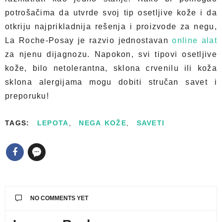
potrošačima da utvrde svoj tip osetljive kože i da
otkriju najprikladnija rešenja i proizvode za negu,
La Roche-Posay je razvio jednostavan
online alat
za njenu dijagnozu. Napokon, svi tipovi osetljive
kože, bilo netolerantna, sklona crvenilu ili koža
sklona alergijama mogu dobiti stručan savet i
preporuku!
TAGS:
LEPOTA
,
NEGA KOŽE
,
SAVETI
NO COMMENTS YET