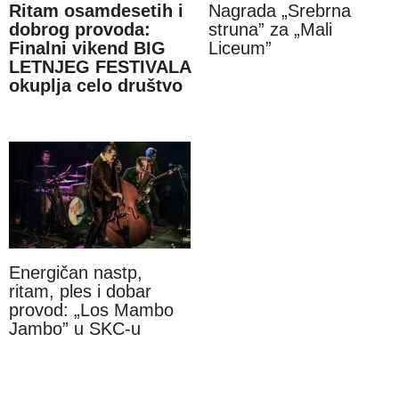
Ritam osamdesetih i
Nagrada „Srebrna
dobrog provoda:
struna” za „Mali
Finalni vikend BIG
Liceum”
LETNJEG FESTIVALA
okuplja celo društvo
Energičan nastp,
ritam, ples i dobar
provod: „Los Mambo
Jambo” u SKC-u