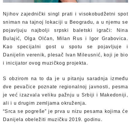
Njihov zajednički singl prati i visokobudžetni spot
sniman na tajnoj lokaciji u Beogradu, a u njemu se
pojavljuju najbolji srpski baletski igrači: Nina
Bulajić, Olga Olćan, Milan Rus i Igor Grabovica.
Kao specijalni gost u spotu se pojavljuje i
Danijelin verenik, plesač Ivan Mileusnić, koji je bio
i inicijator ovog muzičkog projekta.
S obzirom na to da je u pitanju saradnja između
dve pevačice poznate regionalnoj javnosti, pesma
je već izazvala veliku pažnju u Srbiji i Makedoniji,
ali i u drugim zemljama okruženja.
“Srca se pogreše” je prva u nizu pesama kojima će
Danijela obeležiti muzičku 2019. godinu.