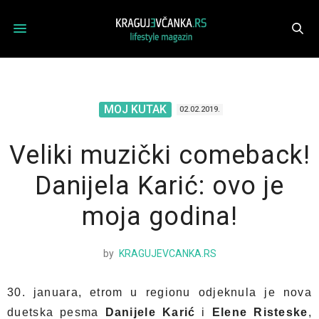
MOJ KUTAK
02.02.2019.
Veliki muzički comeback!
Danijela Karić: ovo je
moja godina!
by
KRAGUJEVCANKA.RS
30. januara, etrom u regionu odjeknula je nova
duetska pesma
Danijele Karić
i
Elene Risteske
,