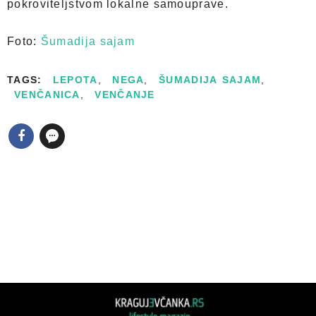
pokroviteljstvom lokalne samouprave.
Foto:
Šumadija sajam
TAGS:
LEPOTA
,
NEGA
,
ŠUMADIJA SAJAM
,
VENČANICA
,
VENČANJE