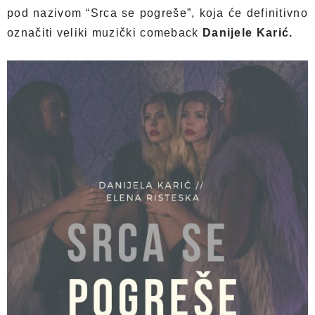
pod nazivom “Srca se pogreše”, koja će definitivno
označiti veliki muzički comeback
Danijele Karić.