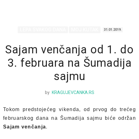
LEPA SVAKOG DANA
MOJ KUTAK
31.01.2019.
Sajam venčanja od 1. do
3. februara na Šumadija
sajmu
by
KRAGUJEVCANKA.RS
Tokom predstojećeg vikenda, od prvog do trećeg
februarskog dana na Šumadija sajmu biće održan
Sajam venčanja
.