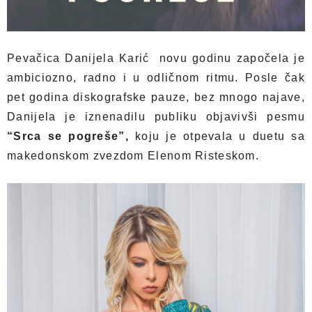
Pevačica Danijela Karić novu godinu započela je
ambiciozno, radno i u odličnom ritmu. Posle čak
pet godina diskografske pauze, bez mnogo najave,
Danijela je iznenadilu publiku objavivši pesmu
“Srca se pogreše”,
koju je otpevala u duetu sa
makedonskom zvezdom Elenom Risteskom.