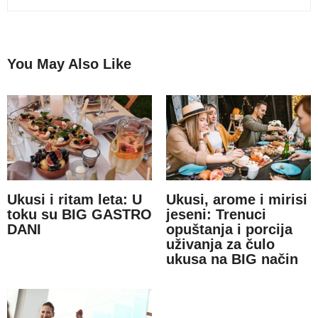
You May Also Like
Ukusi i ritam leta: U
Ukusi, arome i mirisi
toku su BIG GASTRO
jeseni: Trenuci
DANI
opuštanja i porcija
uživanja za čulo
ukusa na BIG način