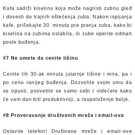
Kafa sadrži kiselinu koja može nagristi zubnu gleđ
i dovesti do trajnih oštećenja zuba. Nakon ispijanja
kafe, pričekajte 30 minuta pre pranja zuba, kako bi
kiselina na zubima oslabila, ili zube operite odmah
posle buđenja.
#7 Ne umete da cenite tišinu
Cenite tih 30-ak minuta jutarnje tišine i mira, pa i
po cenu ranijeg buđenja. Dozvolite svom umu da
se opusti, posvetite se samo sebi i videćete kako
će vam dan biti produktivniji, a raspoloženje bolje.
#8 Proveravanje društvenih mreža i email-ova
Ostavite telefon! Društvene mreže i email-ove