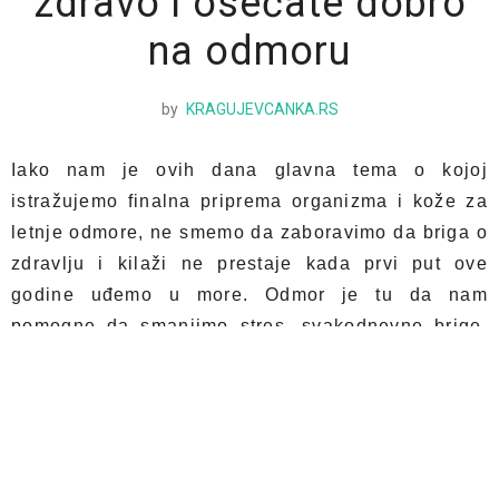
zdravo i osećate dobro
na odmoru
by
KRAGUJEVCANKA.RS
Iako nam je ovih dana glavna tema o kojoj
istražujemo finalna priprema organizma i kože za
letnje odmore, ne smemo da zaboravimo da briga o
zdravlju i kilaži ne prestaje kada prvi put ove
godine uđemo u more. Odmor je tu da nam
pomogne da smanjimo stres, svakodnevne brige,
ne mislimo o poslu, računima, komplikovanim
međuljudskim odnosima – ali odmor nikako ne
znači da treba da odmorimo od rutine pravilne
ishrane i treninga.