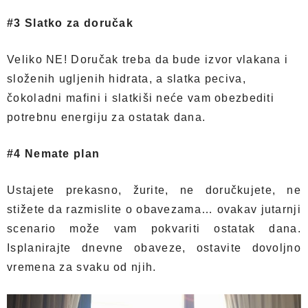
#3 Slatko za doručak
Veliko NE! Doručak treba da bude izvor vlakana i
složenih ugljenih hidrata, a slatka peciva,
čokoladni mafini i slatkiši neće vam obezbediti
potrebnu energiju za ostatak dana.
#4 Nemate plan
Ustajete prekasno, žurite, ne doručkujete, ne
stižete da razmislite o obavezama… ovakav jutarnji
scenario može vam pokvariti ostatak dana.
Isplanirajte dnevne obaveze, ostavite dovoljno
vremena za svaku od njih.