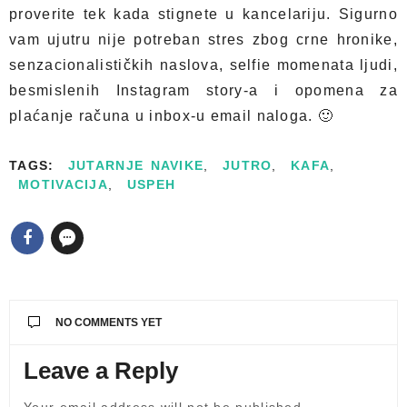
proverite tek kada stignete u kancelariju. Sigurno
vam ujutru nije potreban stres zbog crne hronike,
senzacionalističkih naslova, selfie momenata ljudi,
besmislenih Instagram story-a i opomena za
plaćanje računa u inbox-u email naloga. 🙂
TAGS:
JUTARNJE NAVIKE
,
JUTRO
,
KAFA
,
MOTIVACIJA
,
USPEH
NO COMMENTS YET
Leave a Reply