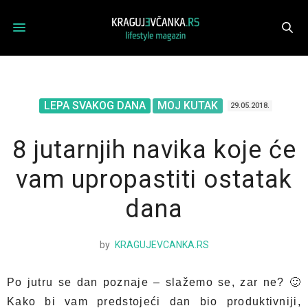
LEPA SVAKOG DANA
MOJ KUTAK
29.05.2018.
8 jutarnjih navika koje će
vam upropastiti ostatak
dana
by
KRAGUJEVCANKA.RS
Po jutru se dan poznaje – slažemo se, zar ne? 🙂
Kako bi vam predstojeći dan bio produktivniji,