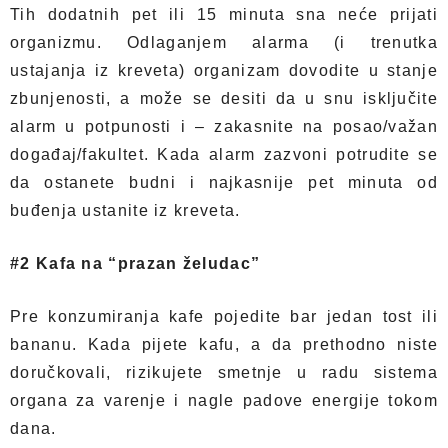
Tih dodatnih pet ili 15 minuta sna neće prijati
organizmu. Odlaganjem alarma (i trenutka
ustajanja iz kreveta) organizam dovodite u stanje
zbunjenosti, a može se desiti da u snu isključite
alarm u potpunosti i – zakasnite na posao/važan
događaj/fakultet. Kada alarm zazvoni potrudite se
da ostanete budni i najkasnije pet minuta od
buđenja ustanite iz kreveta.
#2 Kafa na “prazan želudac”
Pre konzumiranja kafe pojedite bar jedan tost ili
bananu. Kada pijete kafu, a da prethodno niste
doručkovali, rizikujete smetnje u radu sistema
organa za varenje i nagle padove energije tokom
dana.