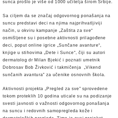
sunca prošlo je više od 1000 učitelja širom Srbije.
Sa ciljem da se značaj odgovornog ponašanja na
suncu predstavi deci na njima najprihvatljiviji
način, u okviru kampanje „Zaštita za sve“
osmišljene su i posebne aktivnosti prilagođene
deci, poput online igrice „Sunčane avanture“,
knjige u stihovima „Dete i Sunce“, čiji su autori
dermatolog dr Milan Bjekić i poznati umetnik
Dobrosav Bob Živković i takmičenja „Vikend
sunčanih avantura” za učenike osnovnih škola.
Aktivnosti projekta „Pregled za sve” sprovedene
tokom proteklih 10 godina uticale su na podizanje
svesti javnosti o važnosti odgovornog ponašanja
na suncu i redovnih samopregleda kože i