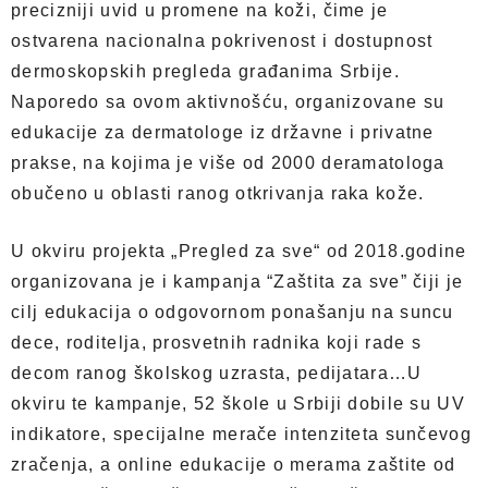
precizniji uvid u promene na koži, čime je
ostvarena nacionalna pokrivenost i dostupnost
dermoskopskih pregleda građanima Srbije.
Naporedo sa ovom aktivnošću, organizovane su
edukacije za dermatologe iz državne i privatne
prakse, na kojima je više od 2000 deramatologa
obučeno u oblasti ranog otkrivanja raka kože.
U okviru projekta „Pregled za sve“ od 2018.godine
organizovana je i kampanja “Zaštita za sve” čiji je
cilj edukacija o odgovornom ponašanju na suncu
dece, roditelja, prosvetnih radnika koji rade s
decom ranog školskog uzrasta, pedijatara…U
okviru te kampanje, 52 škole u Srbiji dobile su UV
indikatore, specijalne merače intenziteta sunčevog
zračenja, a online edukacije o merama zaštite od