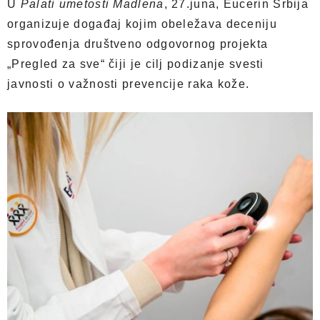
U
Palati umetosti Madlena
, 27.juna, Eucerin Srbija
organizuje događaj kojim obeležava deceniju
sprovođenja društveno odgovornog projekta
„Pregled za sve“ čiji je cilj podizanje svesti
javnosti o važnosti prevencije raka kože.