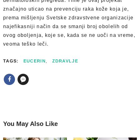
dermatoloških pregleda. Time je ovaj projekat
značajno uticao na prevenciju raka kože koja je,
prema mišljenju Svetske zdravstvene organizacije
najefikasniji način da se smanji broj obolelih od
ovog oboljenja, koje se, kada se ne uoči na vreme,
veoma teško leči.
TAGS:
EUCERIN
,
ZDRAVLJE
You May Also Like