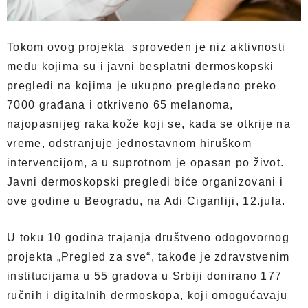
Tokom ovog projekta sproveden je niz aktivnosti
među kojima su i javni besplatni dermoskopski
pregledi na kojima je ukupno pregledano preko
7000 građana i otkriveno 65 melanoma,
najopasnijeg raka kože koji se, kada se otkrije na
vreme, odstranjuje jednostavnom hiruškom
intervencijom, a u suprotnom je opasan po život.
Javni dermoskopski pregledi biće organizovani i
ove godine u Beogradu, na Adi Ciganliji, 12.jula.
U toku 10 godina trajanja društveno odogovornog
projekta „Pregled za sve“, takođe je zdravstvenim
institucijama u 55 gradova u Srbiji donirano 177
ručnih i digitalnih dermoskopa, koji omogućavaju